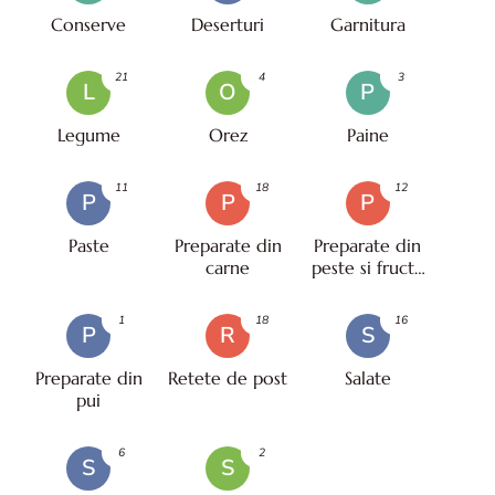
Conserve
Deserturi
Garnitura
21
4
3
L
O
P
Legume
Orez
Paine
11
18
12
P
P
P
Paste
Preparate din
Preparate din
carne
peste si fructe
de mare
1
18
16
P
R
S
Preparate din
Retete de post
Salate
pui
6
2
S
S