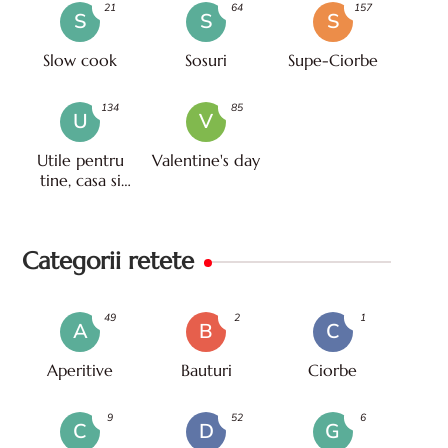
21
64
157
S
S
S
Slow cook
Sosuri
Supe-Ciorbe
134
85
U
V
Utile pentru
Valentine's day
tine, casa si
viata
Categorii retete
49
2
1
A
B
C
Aperitive
Bauturi
Ciorbe
9
52
6
C
D
G