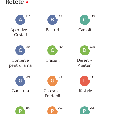
Retete
710
95
119
A
B
C
Aperitive -
Bauturi
Cartofi
Gustari
98
413
1095
C
C
D
Conserve
Craciun
Desert -
pentru iarna
Prajituri
88
43
111
G
G
L
Garnitura
Gatesc cu
Lifestyle
Prietenii
187
321
205
P
P
P