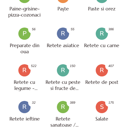
Paine-grisine-
Paşte
Paste si orez
pizza-cozonaci
56
55
386
P
R
R
Preparate din
Retete asiatice
Retete cu carne
oua
522
150
407
R
R
R
Retete cu
Retete cu peste
Retete de post
legume -
si fructe de
vegetariene
mare
32
389
175
R
R
S
Retete ieftine
Retete
Salate
sanatoase /
pentru diete