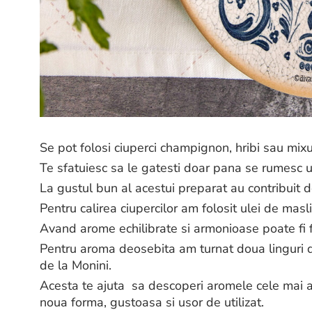
Se pot folosi ciuperci champignon, hribi sau mixur
Te sfatuiesc sa le gatesti doar pana se rumesc u
La gustul bun al acestui preparat au contribuit d
Pentru calirea ciupercilor am folosit ulei de masl
Avand arome echili­brate si armonioase poate fi f
Pentru aroma deosebita am turnat doua linguri d
de la Monini.
Acesta te ajuta sa descoperi aromele cele mai aut
noua forma, gustoasa si usor de utilizat.