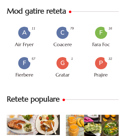
Mod gatire reteta
11
79
16
A
C
F
Air Fryer
Coacere
Fara Foc
57
1
32
F
G
P
Fierbere
Gratar
Prajire
Retete populare