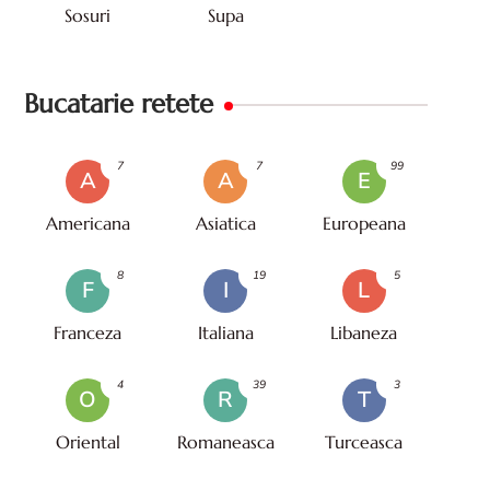
Sosuri
Supa
Bucatarie retete
7
7
99
A
A
E
Americana
Asiatica
Europeana
8
19
5
F
I
L
Franceza
Italiana
Libaneza
4
39
3
O
R
T
Oriental
Romaneasca
Turceasca