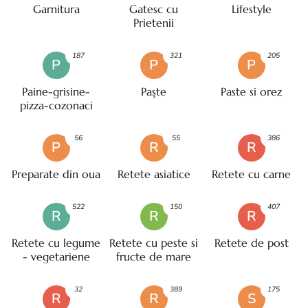
Garnitura
Gatesc cu
Lifestyle
Prietenii
187
321
205
P
P
P
Paine-grisine-
Paşte
Paste si orez
pizza-cozonaci
56
55
386
P
R
R
Preparate din oua
Retete asiatice
Retete cu carne
522
150
407
R
R
R
Retete cu legume
Retete cu peste si
Retete de post
- vegetariene
fructe de mare
32
389
175
R
R
S