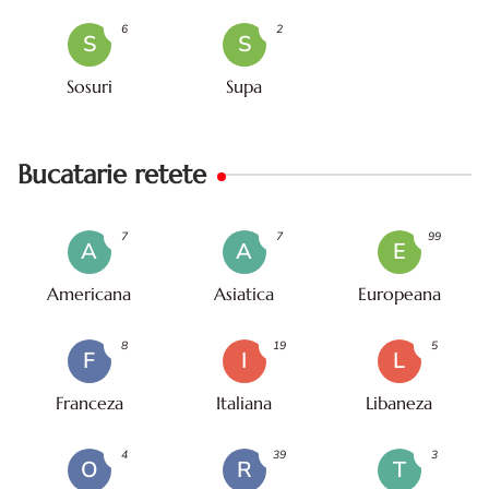
6
2
S
S
Sosuri
Supa
Bucatarie retete
7
7
99
A
A
E
Americana
Asiatica
Europeana
8
19
5
F
I
L
Franceza
Italiana
Libaneza
4
39
3
O
R
T