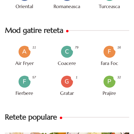
Oriental
Romaneasca
Turceasca
Mod gatire reteta
11
79
16
A
C
F
Air Fryer
Coacere
Fara Foc
57
1
32
F
G
P
Fierbere
Gratar
Prajire
Retete populare