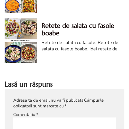
cu cartofi dulci. retete cu cartofi dulci de
post. cartofi dulci retete
Retete de salata cu fasole
boabe
Retete de salata cu fasole. Retete de
salata cu fasole boabe. idei retete de
salata cu fasole boabe. retete de salata
cu fasole boabe diva in bucatarie. fasole
Lasă un răspuns
Adresa ta de email nu va fi publicată.
Câmpurile
obligatorii sunt marcate cu
*
Comentariu
*