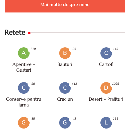
Mai multe despre mine
Retete
710
95
119
A
B
C
Aperitive -
Bauturi
Cartofi
Gustari
98
413
1095
C
C
D
Conserve pentru
Craciun
Desert - Prajituri
iarna
88
43
111
G
G
L