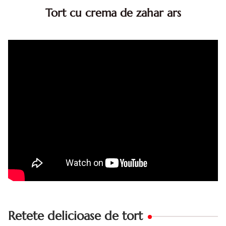
Tort cu crema de zahar ars
Tort cu crema de zahar ars, reteta veche, din caietul
bunicii. Desi este o reteta veche ramane are inca mare
succes. Acest tort cu crema de zahar ars este unul
din acele torturi...
Retete delicioase de tort