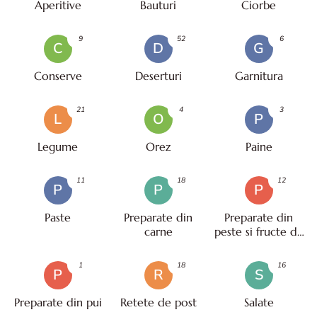
Aperitive
Bauturi
Ciorbe
9
52
6
C
D
G
Conserve
Deserturi
Garnitura
21
4
3
L
O
P
Legume
Orez
Paine
11
18
12
P
P
P
Paste
Preparate din
Preparate din
carne
peste si fructe de
mare
1
18
16
P
R
S
Preparate din pui
Retete de post
Salate