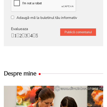
Adaugă-mă la buletinul tău informativ
Evalueaza
1
2
3
4
5
Despre mine