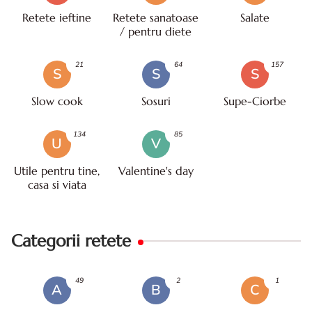
Retete ieftine
Retete sanatoase
Salate
/ pentru diete
21
64
157
S
S
S
Slow cook
Sosuri
Supe-Ciorbe
134
85
U
V
Utile pentru tine,
Valentine's day
casa si viata
Categorii retete
49
2
1
A
B
C