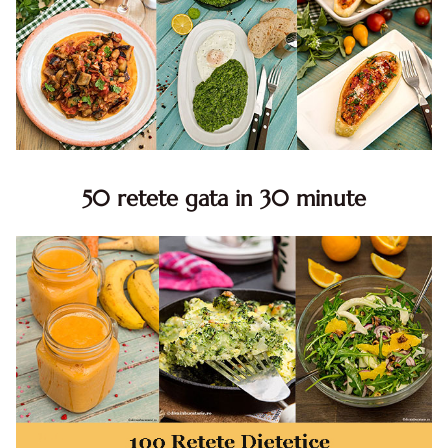
50 retete gata in 30 minute
50 retete gata in 30 minute. 50 idei retete gata in 30
minute. Retete rapide. Retete rapide de mancare. Idei
retete mancare rapid