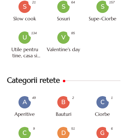
21
64
157
S
S
S
Slow cook
Sosuri
Supe-Ciorbe
134
85
U
V
Utile pentru
Valentine's day
tine, casa si
viata
Categorii retete
49
2
1
A
B
C
Aperitive
Bauturi
Ciorbe
9
51
6
C
D
G