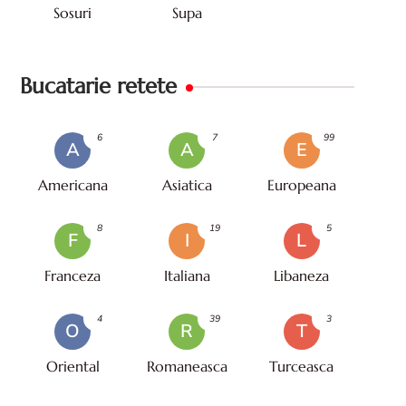
Sosuri
Supa
Bucatarie retete
6
7
99
A
A
E
Americana
Asiatica
Europeana
8
19
5
F
I
L
Franceza
Italiana
Libaneza
4
39
3
O
R
T
Oriental
Romaneasca
Turceasca