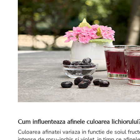
Cum influenteaza afinele culoarea lichiorului
Culoarea afinatei variaza in functie de soiul fruc
intense de rosu-inchis si violet, in timp ce afinel