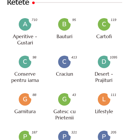
Retete
710
95
119
A
B
C
Aperitive -
Bauturi
Cartofi
Gustari
98
413
1095
C
C
D
Conserve
Craciun
Desert -
pentru iarna
Prajituri
88
43
111
G
G
L
Garnitura
Gatesc cu
Lifestyle
Prietenii
187
321
205
P
P
P