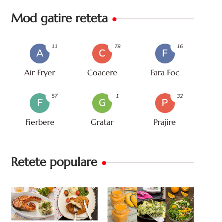
Mod gatire reteta
11
78
16
A
C
F
Air Fryer
Coacere
Fara Foc
57
1
32
F
G
P
Fierbere
Gratar
Prajire
Retete populare