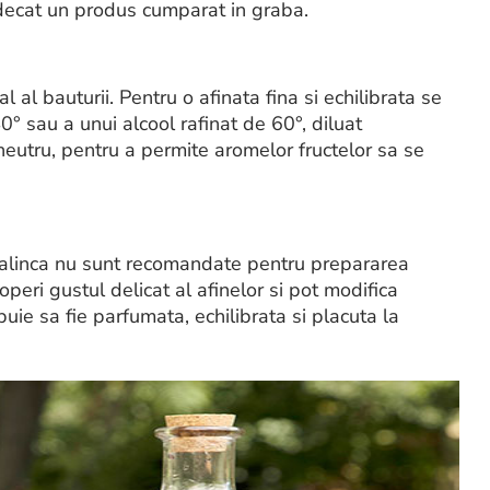
s decat un produs cumparat in graba.
l al bauturii. Pentru o afinata fina si echilibrata se
° sau a unui alcool rafinat de 60°, diluat
neutru, pentru a permite aromelor fructelor sa se
u palinca nu sunt recomandate pentru prepararea
peri gustul delicat al afinelor si pot modifica
ebuie sa fie parfumata, echilibrata si placuta la