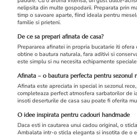
padure. Cu o aroma intensa, un gust dulce-acris
nelipsita din multe gospodarii. Preparata prin mac
timp o savoare aparte, fiind ideala pentru mese
familie si prieteni.
De ce sa prepari afinata de casa?
Prepararea afinatei in propria bucatarie iti ofera 
obtine o bautura naturala, fara aditivi si conserv
este simplu si nu necesita echipamente speciale, 
Afinata – o bautura perfecta pentru sezonul 
Afinata este apreciata in special in sezonul rece
completeaza perfect atmosfera sarbatorilor de iar
insoti deserturile de casa sau poate fi oferita mus
O idee inspirata pentru cadouri handmade
Daca esti in cautarea unui cadou original, o stic
Ambalata intr-o sticla eleganta si insotita de o 