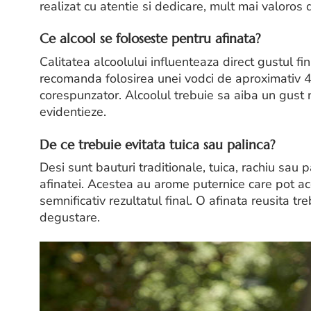
realizat cu atentie si dedicare, mult mai valoro
Ce alcool se foloseste pentru afinata?
Calitatea alcoolului influenteaza direct gustul fina
recomanda folosirea unei vodci de aproximativ 40
corespunzator. Alcoolul trebuie sa aiba un gust 
evidentieze.
De ce trebuie evitata tuica sau palinca?
Desi sunt bauturi traditionale, tuica, rachiu sa
afinatei. Acestea au arome puternice care pot aco
semnificativ rezultatul final. O afinata reusita tr
degustare.