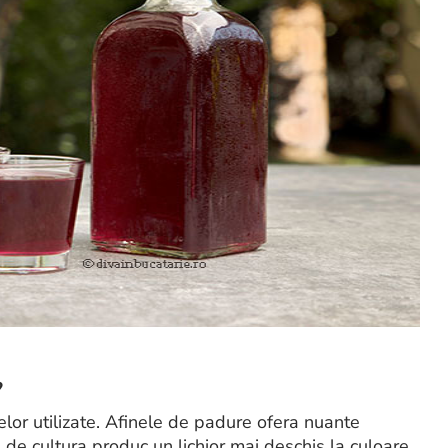
?
telor utilizate. Afinele de padure ofera nuante
e de cultura produc un lichior mai deschis la culoare.