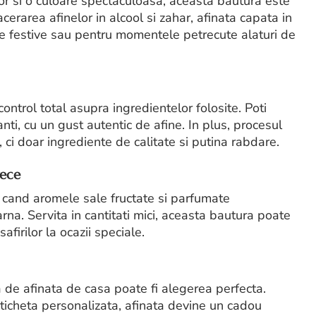
or si o culoare spectaculoasa, aceasta bautura este
erarea afinelor in alcool si zahar, afinata capata in
le festive sau pentru momentele petrecute alaturi de
control total asupra ingredientelor folosite. Poti
anti, cu un gust autentic de afine. In plus, procesul
ci doar ingrediente de calitate si putina rabdare.
rece
, cand aromele sale fructate si parfumate
na. Servita in cantitati mici, aceasta bautura poate
afirilor la ocazii speciale.
la de afinata de casa poate fi alegerea perfecta.
eticheta personalizata, afinata devine un cadou