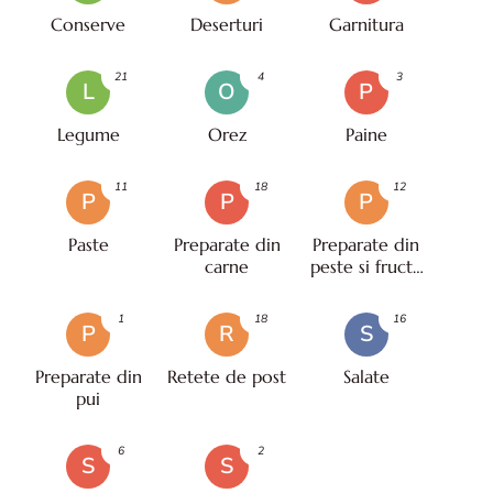
Conserve
Deserturi
Garnitura
21
4
3
L
O
P
Legume
Orez
Paine
11
18
12
P
P
P
Paste
Preparate din
Preparate din
carne
peste si fructe
de mare
1
18
16
P
R
S
Preparate din
Retete de post
Salate
pui
6
2
S
S