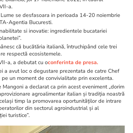
VII-a.
 in Lume se desfasoara in perioada 14-20 noiembrie
ITA-Agentia Bucuresti.
abilitate si inovatie: ingredientele bucatariei
planetei”.
ânesc că bucătăria italiană, întruchipând cele trei
care respectă ecosistemele.
VII-a, a debutat cu o
conferinta de presa.
liei a avut loc o degustare prezentata de catre Chef
a pe un moment de convivialitate prin excelenta.
e Mangoni a declarat ca prin acest eveniment „dorim
provizionare agroalimentar italian și tradiția noastră
celași timp la promovarea oportunităților de intrare
ratorilor din sectorul agroindustrial și al
ei turistice”.