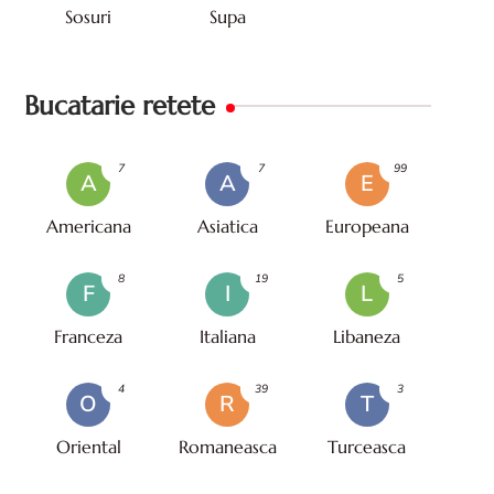
Sosuri
Supa
Bucatarie retete
7
7
99
A
A
E
Americana
Asiatica
Europeana
8
19
5
F
I
L
Franceza
Italiana
Libaneza
4
39
3
O
R
T
Oriental
Romaneasca
Turceasca