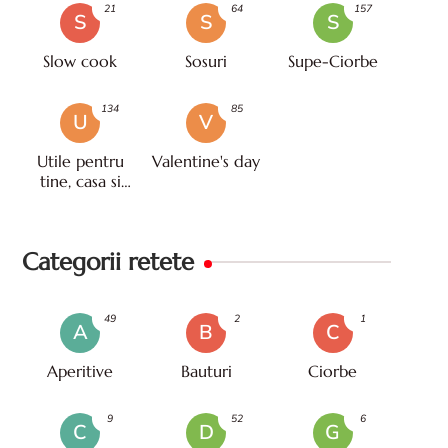
21
64
157
S
S
S
Slow cook
Sosuri
Supe-Ciorbe
134
85
U
V
Utile pentru
Valentine's day
tine, casa si
viata
Categorii retete
49
2
1
A
B
C
Aperitive
Bauturi
Ciorbe
9
52
6
C
D
G