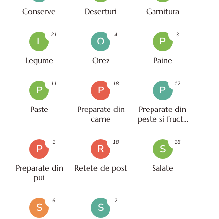
Conserve
Deserturi
Garnitura
21
4
3
L
O
P
Legume
Orez
Paine
11
18
12
P
P
P
Paste
Preparate din
Preparate din
carne
peste si fructe
de mare
1
18
16
P
R
S
Preparate din
Retete de post
Salate
pui
6
2
S
S