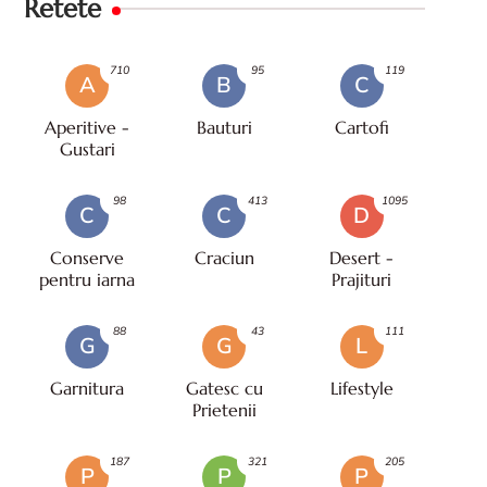
Retete
710
95
119
A
B
C
Aperitive -
Bauturi
Cartofi
Gustari
98
413
1095
C
C
D
Conserve
Craciun
Desert -
pentru iarna
Prajituri
88
43
111
G
G
L
Garnitura
Gatesc cu
Lifestyle
Prietenii
187
321
205
P
P
P