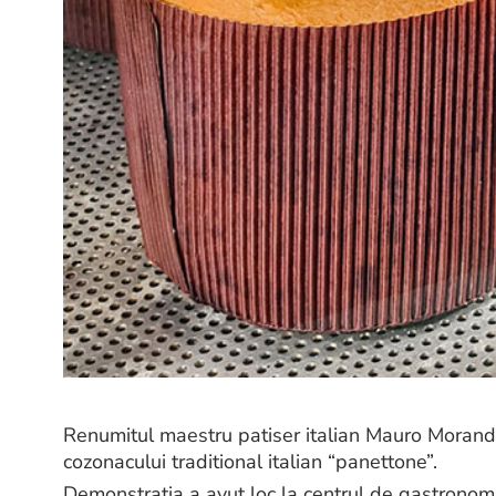
Renumitul maestru patiser italian Mauro Morandi
cozonacului traditional italian “panettone”.
Demonstratia a avut loc la centrul de gastronomi