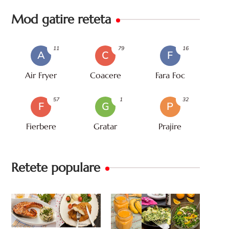
Mod gatire reteta
11
79
16
A
C
F
Air Fryer
Coacere
Fara Foc
57
1
32
F
G
P
Fierbere
Gratar
Prajire
Retete populare