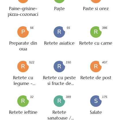
Paine-grisine-
Paşte
Paste si orez
pizza-cozonaci
56
55
386
P
R
R
Preparate din
Retete asiatice
Retete cu carne
oua
522
150
407
R
R
R
Retete cu
Retete cu peste
Retete de post
legume -
si fructe de
vegetariene
mare
32
389
175
R
R
S
Retete ieftine
Retete
Salate
sanatoase /
pentru diete