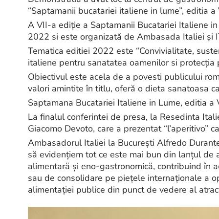
“Saptamanii bucatariei italiene in lume”, editia a 
A VII-a ediție a Saptamanii Bucatariei Italiene
2022 si este organizată de Ambasada Italiei şi 
Tematica editiei 2022 este “Convivialitate, susten
italiene pentru sanatatea oamenilor si protecţia 
Obiectivul este acela de a povesti publicului rom
valori amintite în titlu, oferă o dieta sanatoasa 
Saptamana Bucatariei Italiene in Lume, editia a 
La finalul conferintei de presa, la Resedinta Ita
Giacomo Devoto, care a prezentat “l’aperitivo” c
Ambasadorul Italiei la București Alfredo Durant
să evidenţiem tot ce este mai bun din lanțul de a
alimentară și eno-gastronomică, contribuind în a
sau de consolidare pe piețele internaționale a ope
alimentației publice din punct de vedere al atracți