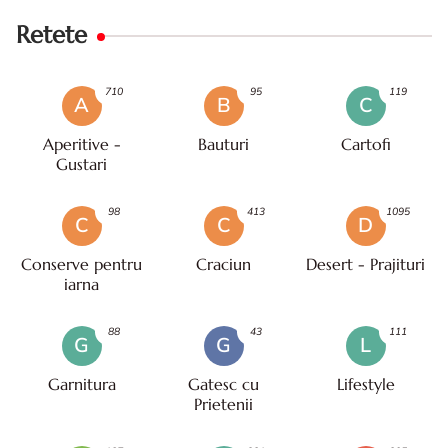
Retete
710
95
119
A
B
C
Aperitive -
Bauturi
Cartofi
Gustari
98
413
1095
C
C
D
Conserve pentru
Craciun
Desert - Prajituri
iarna
88
43
111
G
G
L
Garnitura
Gatesc cu
Lifestyle
Prietenii