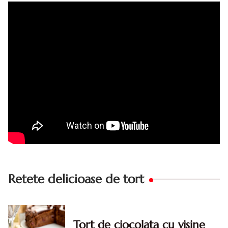
succes. Acest tort cu crema de zahar ars este unul
din acele torturi...
Retete delicioase de tort
Tort de ciocolata cu visine