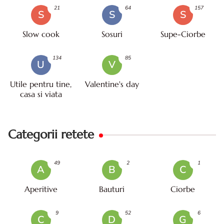
21
64
157
S
S
S
Slow cook
Sosuri
Supe-Ciorbe
134
85
U
V
Utile pentru tine,
Valentine's day
casa si viata
Categorii retete
49
2
1
A
B
C
Aperitive
Bauturi
Ciorbe
9
52
6
C
D
G