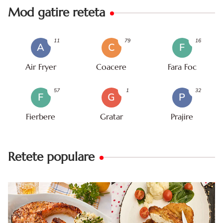
Mod gatire reteta
11
79
16
A
C
F
Air Fryer
Coacere
Fara Foc
57
1
32
F
G
P
Fierbere
Gratar
Prajire
Retete populare