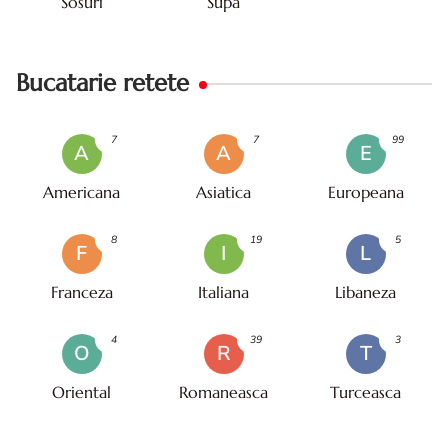
Sosuri
Supa
Bucatarie retete
7
7
99
A
A
E
Americana
Asiatica
Europeana
8
19
5
F
I
L
Franceza
Italiana
Libaneza
4
39
3
O
R
T
Oriental
Romaneasca
Turceasca