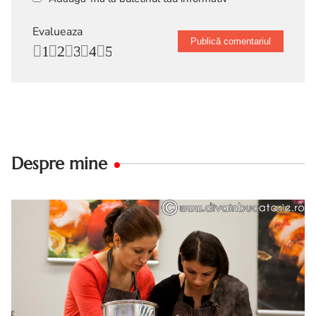
Evalueaza
1
2
3
4
5
Despre mine