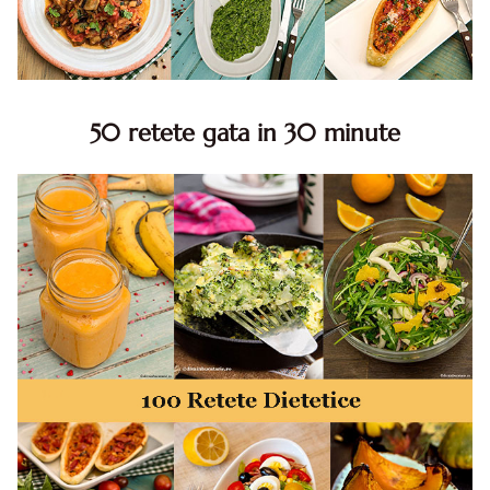
50 retete gata in 30 minute
50 retete gata in 30 minute. 50 idei retete gata in 30
minute. Retete rapide. Retete rapide de mancare. Idei
retete mancare rapid