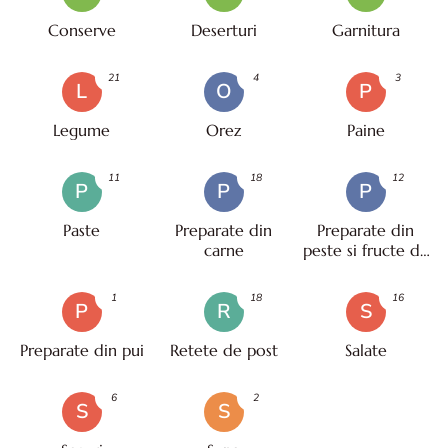
Conserve
Deserturi
Garnitura
21
4
3
L
O
P
Legume
Orez
Paine
11
18
12
P
P
P
Paste
Preparate din
Preparate din
carne
peste si fructe de
mare
1
18
16
P
R
S
Preparate din pui
Retete de post
Salate
6
2
S
S