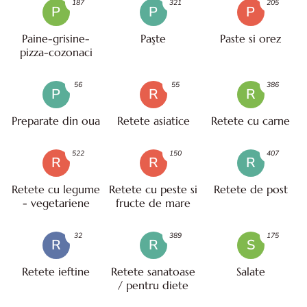
187
321
205
P
P
P
Paine-grisine-
Paşte
Paste si orez
pizza-cozonaci
56
55
386
P
R
R
Preparate din oua
Retete asiatice
Retete cu carne
522
150
407
R
R
R
Retete cu legume
Retete cu peste si
Retete de post
- vegetariene
fructe de mare
32
389
175
R
R
S
Retete ieftine
Retete sanatoase
Salate
/ pentru diete