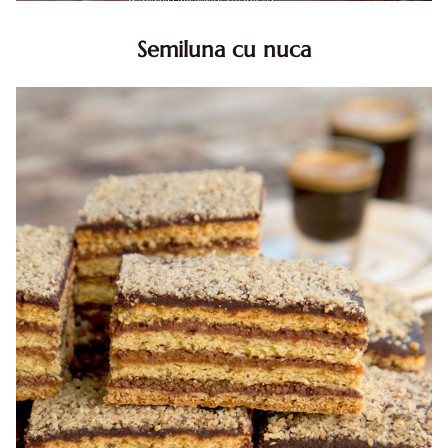
Semiluna cu nuca
Semiluna cu nuca. Prajitura semiluna cu nuca. Prajitura
Semiluna. Prajitura simpla semiluna cu nuci. Semiluna cu
nuca pufoasa