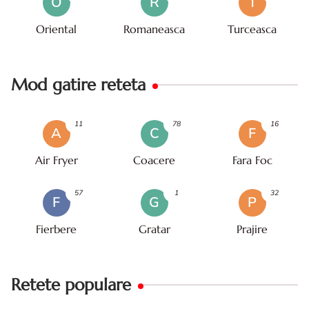
O
R
T
Oriental
Romaneasca
Turceasca
Mod gatire reteta
11
78
16
A
C
F
Air Fryer
Coacere
Fara Foc
57
1
32
F
G
P
Fierbere
Gratar
Prajire
Retete populare