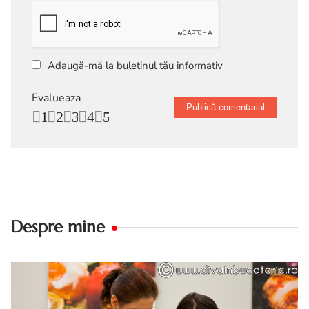
Adaugă-mă la buletinul tău informativ
Evalueaza
1
2
3
4
5
Despre mine