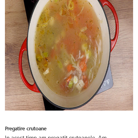
Pregatire crutoane
In acest timp am pregatit crutoanele. Am