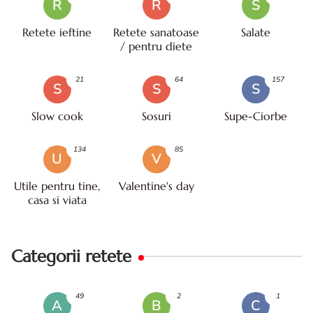
R
R
S
Retete ieftine
Retete sanatoase
Salate
/ pentru diete
21
64
157
S
S
S
Slow cook
Sosuri
Supe-Ciorbe
134
85
U
V
Utile pentru tine,
Valentine's day
casa si viata
Categorii retete
49
2
1
A
B
C