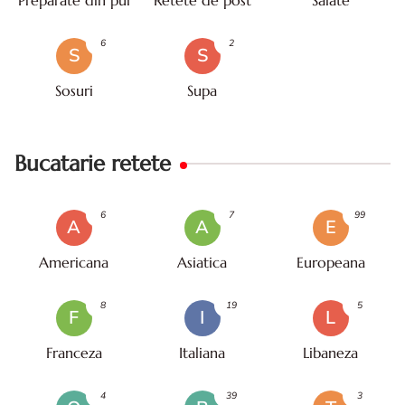
6
2
S
S
Sosuri
Supa
Bucatarie retete
6
7
99
A
A
E
Americana
Asiatica
Europeana
8
19
5
F
I
L
Franceza
Italiana
Libaneza
4
39
3