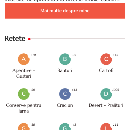
Mai multe despre mine
Retete
710
95
119
A
B
C
Aperitive -
Bauturi
Cartofi
Gustari
98
413
1095
C
C
D
Conserve pentru
Craciun
Desert - Prajituri
iarna
88
43
111
G
G
L