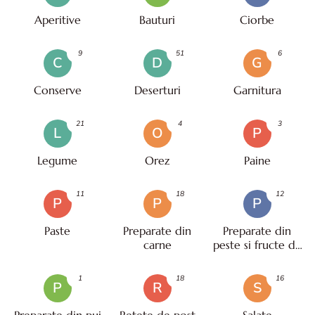
Aperitive
Bauturi
Ciorbe
9
51
6
C
D
G
Conserve
Deserturi
Garnitura
21
4
3
L
O
P
Legume
Orez
Paine
11
18
12
P
P
P
Paste
Preparate din
Preparate din
carne
peste si fructe de
mare
1
18
16
P
R
S
Preparate din pui
Retete de post
Salate