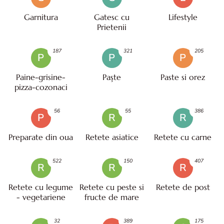
Garnitura
Gatesc cu
Lifestyle
Prietenii
187
321
205
P
P
P
Paine-grisine-
Paşte
Paste si orez
pizza-cozonaci
56
55
386
P
R
R
Preparate din oua
Retete asiatice
Retete cu carne
522
150
407
R
R
R
Retete cu legume
Retete cu peste si
Retete de post
- vegetariene
fructe de mare
32
389
175