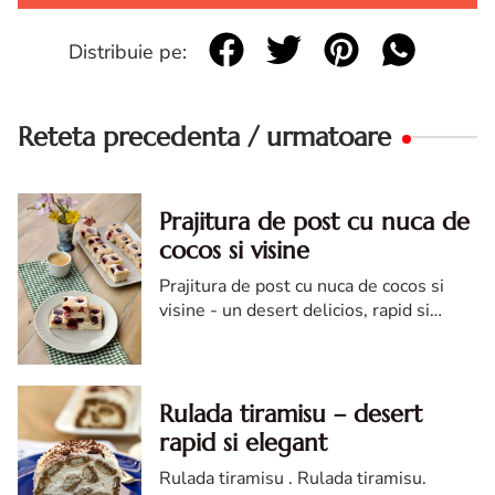
Distribuie pe:
Reteta precedenta / urmatoare
Prajitura de post cu nuca de
cocos si visine
Prajitura de post cu nuca de cocos si
visine - un desert delicios, rapid si
foarte usor de pregatit. Prajitura de
post cu nuca de cocos si visine se face
foarte repede si se ter...
Rulada tiramisu – desert
rapid si elegant
Rulada tiramisu . Rulada tiramisu.