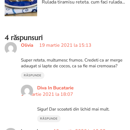
Rulada tiramisu reteta. cum faci rulada
tiramisu. rulada tiramisu fara oua.
rulada tiramisu rapida. Reteta ulada
tiramisu
4 răspunsuri
Olivia
19 martie 2021 la 15:13
Super reteta, multumesc frumos. Credeti ca ar merge
adaugat si lapte de cocos, ca sa fie mai cremoasa?
RĂSPUNDE
Diva In Bucatarie
19 martie 2021 la 18:07
Sigur! Dar scoateti din lichid mai mult.
RĂSPUNDE