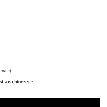
amaie)
i sos chinezesc: