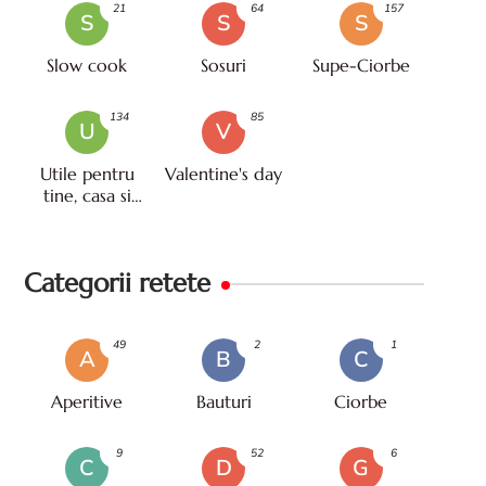
21
64
157
S
S
S
Slow cook
Sosuri
Supe-Ciorbe
134
85
U
V
Utile pentru
Valentine's day
tine, casa si
viata
Categorii retete
49
2
1
A
B
C
Aperitive
Bauturi
Ciorbe
9
52
6
C
D
G