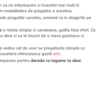
 sa ne imbolnavim si investim mai mult in
n modalitatea de pregatire a acesteia.
tete pregatite sanatos, urmand ca in alegerile pe
.
te
o reteta simpla si sanatoasa, gatita fara efort. Ce
la abur si sa te bucuri de o masa gustoasa si
u a vedea cat de usor se pregateste dorada cu
 bucataria chinezeasca gasiti
aici.
 preparare pentru
dorada cu legume la abur
.