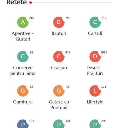
Retete
710
95
119
A
B
C
Aperitive -
Bauturi
Cartofi
Gustari
98
413
1095
C
C
D
Conserve
Craciun
Desert -
pentru iarna
Prajituri
88
43
111
G
G
L
Garnitura
Gatesc cu
Lifestyle
Prietenii
187
321
205
P
P
P