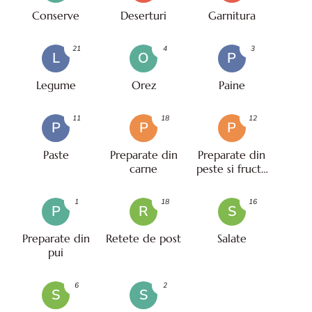
Conserve
Deserturi
Garnitura
21
4
3
L
O
P
Legume
Orez
Paine
11
18
12
P
P
P
Paste
Preparate din
Preparate din
carne
peste si fructe
de mare
1
18
16
P
R
S
Preparate din
Retete de post
Salate
pui
6
2
S
S