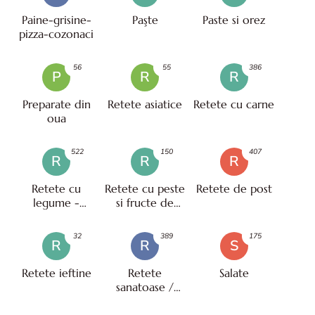
Paine-grisine-
Paşte
Paste si orez
pizza-cozonaci
56
55
386
P
R
R
Preparate din
Retete asiatice
Retete cu carne
oua
522
150
407
R
R
R
Retete cu
Retete cu peste
Retete de post
legume -
si fructe de
vegetariene
mare
32
389
175
R
R
S
Retete ieftine
Retete
Salate
sanatoase /
pentru diete