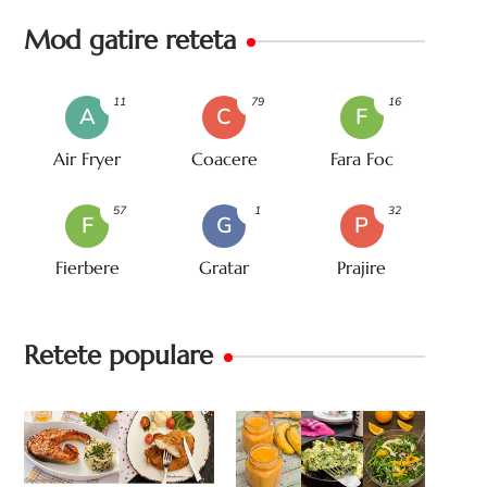
Mod gatire reteta
11
79
16
A
C
F
Air Fryer
Coacere
Fara Foc
57
1
32
F
G
P
Fierbere
Gratar
Prajire
Retete populare