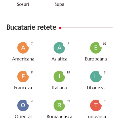
Sosuri
Supa
Bucatarie retete
7
7
99
A
A
E
Americana
Asiatica
Europeana
8
19
5
F
I
L
Franceza
Italiana
Libaneza
4
39
3
O
R
T
Oriental
Romaneasca
Turceasca