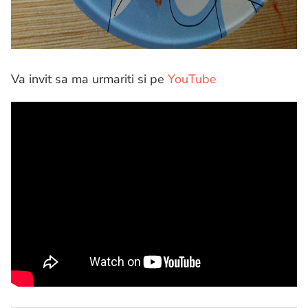
Va invit sa ma urmariti si pe
YouTube