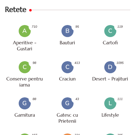
Retete
710
95
119
A
B
C
Aperitive -
Bauturi
Cartofi
Gustari
98
413
1095
C
C
D
Conserve pentru
Craciun
Desert - Prajituri
iarna
88
43
111
G
G
L
Garnitura
Gatesc cu
Lifestyle
Prietenii