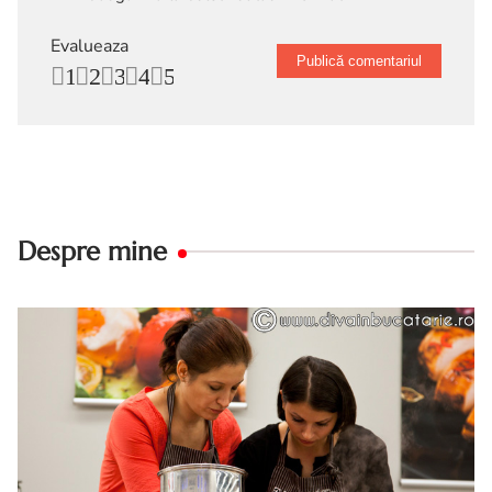
Evalueaza
1
2
3
4
5
Despre mine