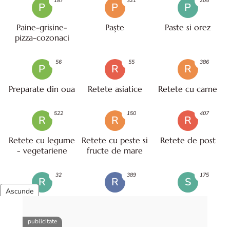
187
321
205
P
P
P
Paine-grisine-
Paşte
Paste si orez
pizza-cozonaci
56
55
386
P
R
R
Preparate din oua
Retete asiatice
Retete cu carne
522
150
407
R
R
R
Retete cu legume
Retete cu peste si
Retete de post
- vegetariene
fructe de mare
32
389
175
R
R
S
Retete ieftine
Retete sanatoase
Salate
/ pentru diete