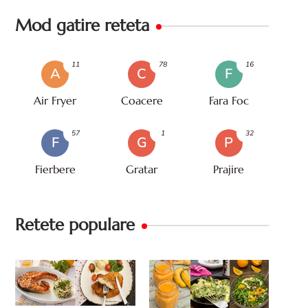
Mod gatire reteta
11
78
16
A
C
F
Air Fryer
Coacere
Fara Foc
57
1
32
F
G
P
Fierbere
Gratar
Prajire
Retete populare