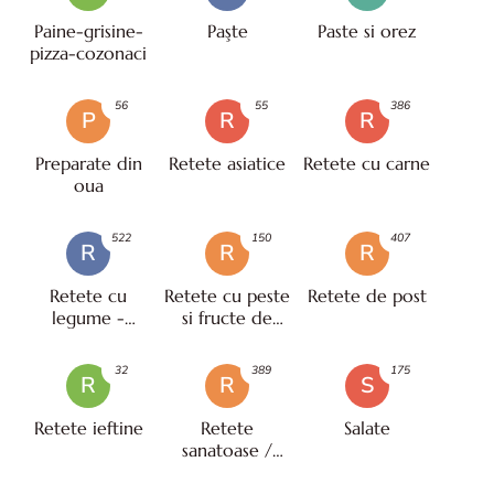
Paine-grisine-
Paşte
Paste si orez
pizza-cozonaci
56
55
386
P
R
R
Preparate din
Retete asiatice
Retete cu carne
oua
522
150
407
R
R
R
Retete cu
Retete cu peste
Retete de post
legume -
si fructe de
vegetariene
mare
32
389
175
R
R
S
Retete ieftine
Retete
Salate
sanatoase /
pentru diete