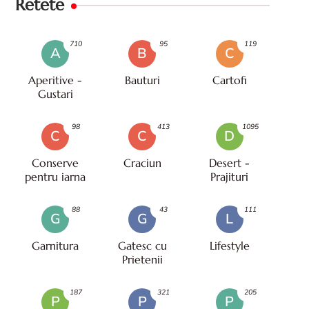
Retete
710
95
119
A
B
C
Aperitive -
Bauturi
Cartofi
Gustari
98
413
1095
C
C
D
Conserve
Craciun
Desert -
pentru iarna
Prajituri
88
43
111
G
G
L
Garnitura
Gatesc cu
Lifestyle
Prietenii
187
321
205
P
P
P