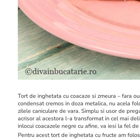
Tort de inghetata cu coacaze si zmeura – fara oua
condensat cremos in doza metalica, nu acela folo
zilele caniculare de vara. Simplu si usor de prega
acrisor al acestora l-a transformat in cel mai deli
inlocui coacazele negre cu afine, va iesi la fel de
Pentru acest tort de inghetata cu fructe am folosi