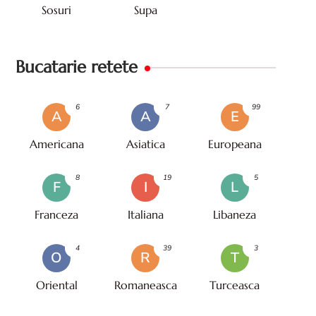
Sosuri
Supa
Bucatarie retete
6
7
99
A
A
E
Americana
Asiatica
Europeana
8
19
5
F
I
L
Franceza
Italiana
Libaneza
4
39
3
O
R
T
Oriental
Romaneasca
Turceasca