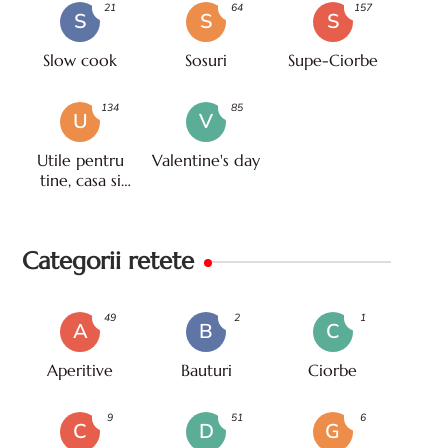
21
64
157
S
S
S
Slow cook
Sosuri
Supe-Ciorbe
134
85
U
V
Utile pentru
Valentine's day
tine, casa si
viata
Categorii retete
49
2
1
A
B
C
Aperitive
Bauturi
Ciorbe
9
51
6
C
D
G