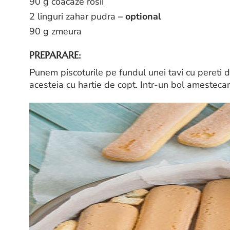
90 g coacaze rosii
2 linguri zahar pudra
– optional
90 g zmeura
PREPARARE:
Punem piscoturile pe fundul unei tavi cu pereti d
acesteia cu hartie de copt. Intr-un bol amesteca