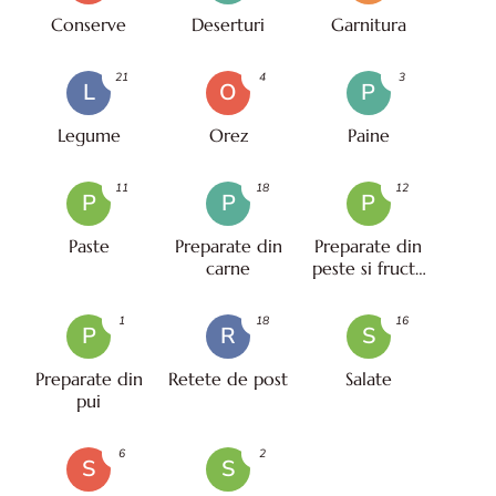
Conserve
Deserturi
Garnitura
21
4
3
L
O
P
Legume
Orez
Paine
11
18
12
P
P
P
Paste
Preparate din
Preparate din
carne
peste si fructe
de mare
1
18
16
P
R
S
Preparate din
Retete de post
Salate
pui
6
2
S
S