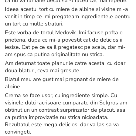
ca nu va ramane decat sa -l faceti cat mai repede.
Ideea acestui tort cu miere de albine si visine mi-a
venit in timp ce imi pregateam ingredientele pentru
un tort cu multe straturi.
Este vorba de tortul Medovik. Imi facuse pofta o
prietena, dupa ce mi-a povestit cat de delicios ii
iesise. Cat pe ce sa il pregatesc pe acela, dar mi-
am spus ca putina originalitate nu strica.
Am deturnat toate planurile catre acesta, cu doar
doua blaturi, ceva mai grosute.
Blatul meu are gust mai pregnant de miere de
albine.
Crema se face usor, cu ingrediente simple. Cu
visinele dulci-acrisoare cumparate din Selgros am
obtinut un un contrast surprinzator de placut, asa
ca putina improvizatie nu strica nicioadata.
Rezultatul este mega delicios, dar va las sa va
convingeti.