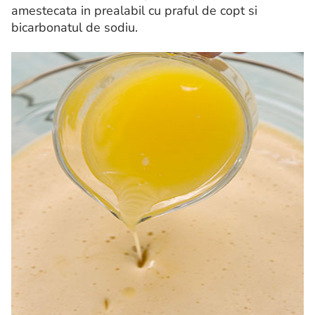
amestecata in prealabil cu praful de copt si
bicarbonatul de sodiu.