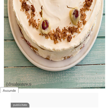
Daca veti incerca tortul nu uitati sa ii faceti o poza.
Va promit ca o voi publica. 🙂 Si va trimit multumiri