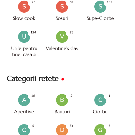
21
64
157
S
S
S
Slow cook
Sosuri
Supe-Ciorbe
134
85
U
V
Utile pentru
Valentine's day
tine, casa si
viata
Categorii retete
49
2
1
A
B
C
Aperitive
Bauturi
Ciorbe
9
51
6
C
D
G