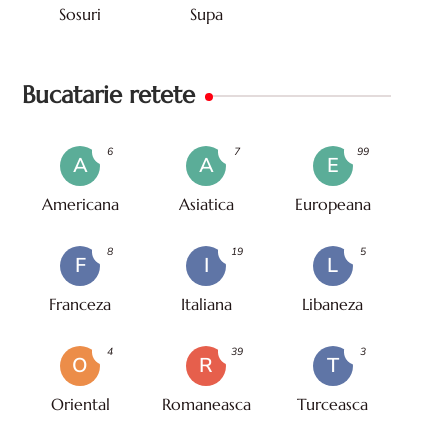
Sosuri
Supa
Bucatarie retete
6
7
99
A
A
E
Americana
Asiatica
Europeana
8
19
5
F
I
L
Franceza
Italiana
Libaneza
4
39
3
O
R
T
Oriental
Romaneasca
Turceasca