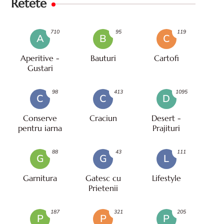
Retete
710
95
119
A
B
C
Aperitive -
Bauturi
Cartofi
Gustari
98
413
1095
C
C
D
Conserve
Craciun
Desert -
pentru iarna
Prajituri
88
43
111
G
G
L
Garnitura
Gatesc cu
Lifestyle
Prietenii
187
321
205
P
P
P