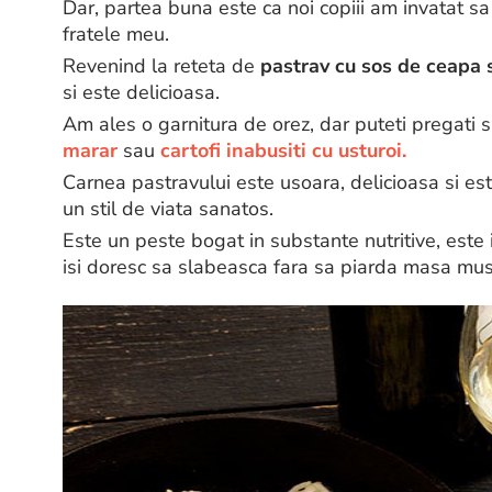
Dar, partea buna este ca noi copiii am invatat 
fratele meu.
Revenind la reteta de
pastrav cu sos de ceapa 
si este delicioasa.
Am ales o garnitura de orez, dar puteti pregati si
marar
sau
cartofi inabusiti cu usturoi.
Carnea pastravului este usoara, delicioasa si es
un stil de viata sanatos.
Este un peste bogat in substante nutritive, este 
isi doresc sa slabeasca fara sa piarda masa mus