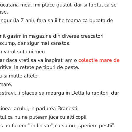
bucataria mea. Imi place gustul, dar si faptul ca se
ase.
ngur (la 7 ani), fara sa ii fie teama ca bucata de
r il gasim in magazine din diverse crescatorii
 scump, dar sigur mai sanatos.
 varul sotului meu.
dar daca vreti sa va inspirati am o
colectie mare de
itive, la retete pe tipuri de peste.
a si multe altele.
mare.
ravi. Ii placea sa mearga in Delta la rapitori, dar
inea lacului, in padurea Branesti.
ptul ca nu ne puteam juca cu alti copii.
ao facem ” in liniste”, ca sa nu „speriem pestii”.