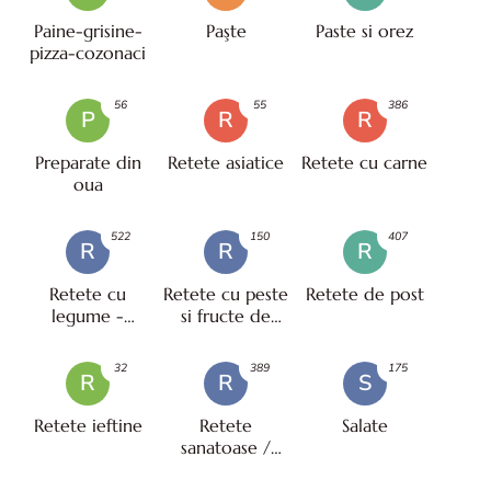
Paine-grisine-
Paşte
Paste si orez
pizza-cozonaci
56
55
386
P
R
R
Preparate din
Retete asiatice
Retete cu carne
oua
522
150
407
R
R
R
Retete cu
Retete cu peste
Retete de post
legume -
si fructe de
vegetariene
mare
32
389
175
R
R
S
Retete ieftine
Retete
Salate
sanatoase /
pentru diete