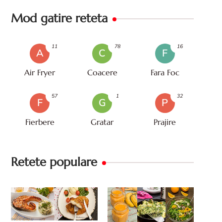
Mod gatire reteta
11
78
16
A
C
F
Air Fryer
Coacere
Fara Foc
57
1
32
F
G
P
Fierbere
Gratar
Prajire
Retete populare