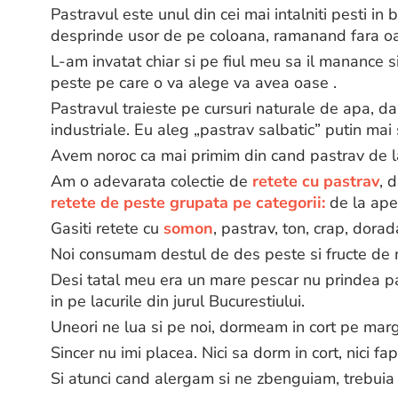
Pastravul este unul din cei mai intalniti pesti in 
desprinde usor de pe coloana, ramanand fara o
L-am invatat chiar si pe fiul meu sa il manance si
peste pe care o va alege va avea oase .
Pastravul traieste pe cursuri naturale de apa, da
industriale. Eu aleg „pastrav salbatic” putin mai
Avem noroc ca mai primim din cand pastrav de la
Am o adevarata colectie de
retete cu pastrav
, 
retete de peste grupata pe categorii:
de la aper
Gasiti retete cu
somon
, pastrav, ton, crap, dorad
Noi consumam destul de des peste si fructe de 
Desi tatal meu era un mare pescar nu prindea past
in pe lacurile din jurul Bucurestiului.
Uneori ne lua si pe noi, dormeam in cort pe marg
Sincer nu imi placea. Nici sa dorm in cort, nici fa
Si atunci cand alergam si ne zbenguiam, trebuia s 