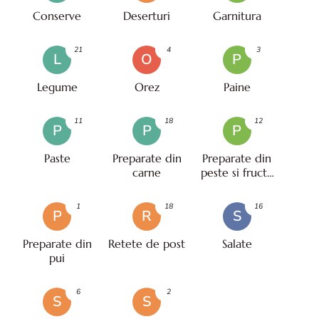
Conserve
Deserturi
Garnitura
21
4
3
L
O
P
Legume
Orez
Paine
11
18
12
P
P
P
Paste
Preparate din
Preparate din
carne
peste si fructe
de mare
1
18
16
P
R
S
Preparate din
Retete de post
Salate
pui
6
2
S
S