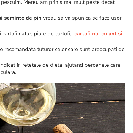
sa pescuim. Mereu am prin s mai mult peste decat
si seminte de pin
vreau sa va spun ca se face usor
 cartofi natur, piure de cartofi,
cartofi noi cu unt si
te recomandata tuturor celor care sunt preocupati de
indicat in retetele de dieta, ajutand peroanele care
culara.