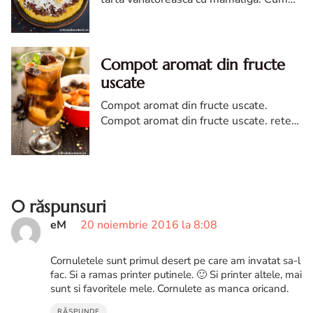
faci tarta cu mamaliga si carne
Compot aromat din fructe
uscate
Compot aromat din fructe uscate.
Compot aromat din fructe uscate. reteta
de compot din fructe uscate. Compot
aromat din fructe uscate reteta diva in
bucatarie
0 răspunsuri
eM
20 noiembrie 2016 la 8:08
Cornuletele sunt primul desert pe care am invatat sa-l
fac. Si a ramas printer putinele. 🙂 Si printer altele, mai
sunt si favoritele mele. Cornulete as manca oricand.
RĂSPUNDE