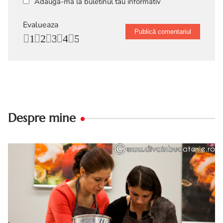
Adaugă-mă la buletinul tău informativ
Evalueaza
1
2
3
4
5
Despre mine