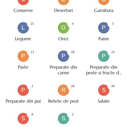
Conserve
Deserturi
Garnitura
21
4
3
L
O
P
Legume
Orez
Paine
11
18
12
P
P
P
Paste
Preparate din
Preparate din
carne
peste si fructe de
mare
1
18
16
P
R
S
Preparate din pui
Retete de post
Salate
6
2
S
S