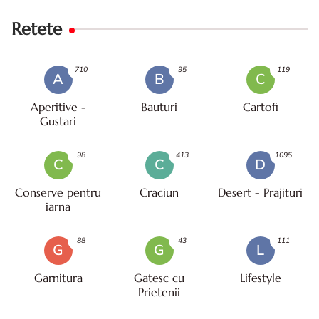
Retete
710
95
119
A
B
C
Aperitive -
Bauturi
Cartofi
Gustari
98
413
1095
C
C
D
Conserve pentru
Craciun
Desert - Prajituri
iarna
88
43
111
G
G
L
Garnitura
Gatesc cu
Lifestyle
Prietenii