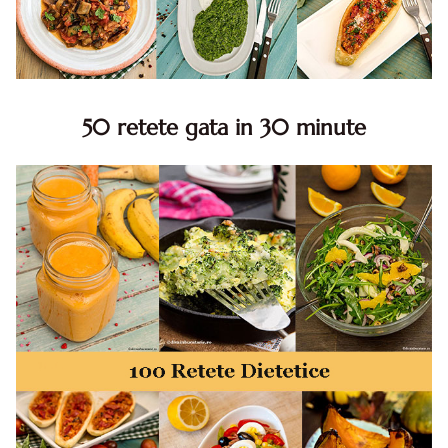
50 retete gata in 30 minute
50 retete gata in 30 minute. 50 idei retete gata in 30
minute. Retete rapide. Retete rapide de mancare. Idei
retete mancare rapid