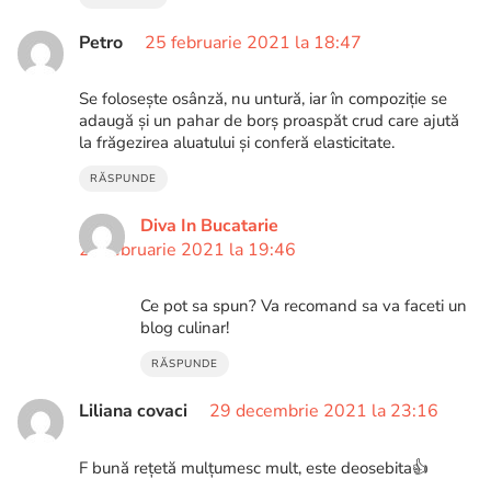
Petro
25 februarie 2021 la 18:47
Se folosește osânză, nu untură, iar în compoziție se
adaugă și un pahar de borș proaspăt crud care ajută
la frăgezirea aluatului și conferă elasticitate.
RĂSPUNDE
Diva In Bucatarie
25 februarie 2021 la 19:46
Ce pot sa spun? Va recomand sa va faceti un
blog culinar!
RĂSPUNDE
Liliana covaci
29 decembrie 2021 la 23:16
F bună rețetă mulțumesc mult, este deosebita👍