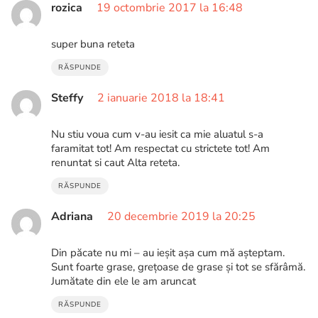
rozica
19 octombrie 2017 la 16:48
super buna reteta
RĂSPUNDE
Steffy
2 ianuarie 2018 la 18:41
Nu stiu voua cum v-au iesit ca mie aluatul s-a
faramitat tot! Am respectat cu strictete tot! Am
renuntat si caut Alta reteta.
RĂSPUNDE
Adriana
20 decembrie 2019 la 20:25
Din păcate nu mi – au ieșit așa cum mă așteptam.
Sunt foarte grase, grețoase de grase și tot se sfărâmă.
Jumătate din ele le am aruncat
RĂSPUNDE