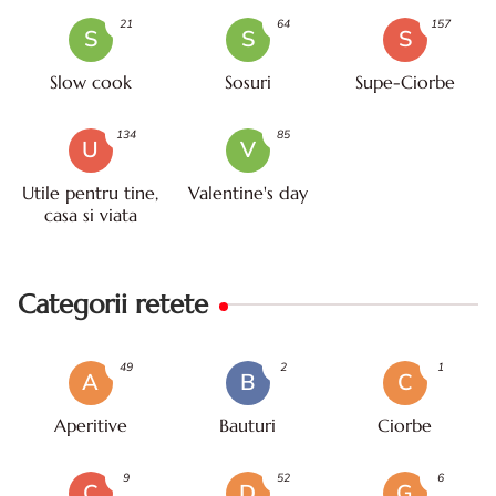
21
64
157
S
S
S
Slow cook
Sosuri
Supe-Ciorbe
134
85
U
V
Utile pentru tine,
Valentine's day
casa si viata
Categorii retete
49
2
1
A
B
C
Aperitive
Bauturi
Ciorbe
9
52
6
C
D
G