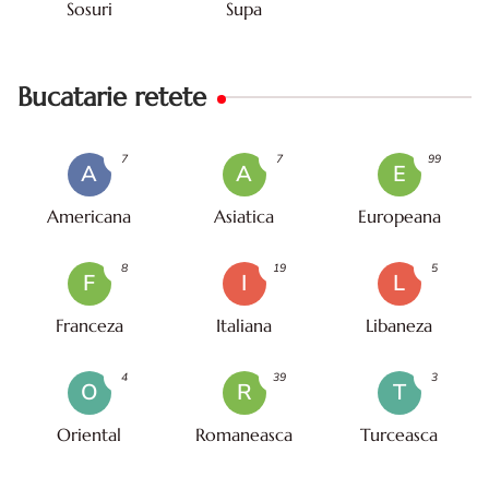
Sosuri
Supa
Bucatarie retete
7
7
99
A
A
E
Americana
Asiatica
Europeana
8
19
5
F
I
L
Franceza
Italiana
Libaneza
4
39
3
O
R
T
Oriental
Romaneasca
Turceasca