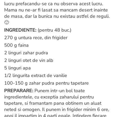
lucru prefacandu-se ca nu observa acest lucru.
Mama nu ne-ar fi lasat sa mancam desert inainte
de masa, dar la bunica nu existau astfel de reguli.
🙂
INGREDIENTE:
(pentru 48 buc.)
270 g untura rece, din frigider
500 g faina
2 linguri zahar pudra
2 linguri otet de vin alb
5 linguri apa
1/2 lingurita extract de vanilie
100-150 g zahar pudra pentru tapetare
P
REPARARE:
Punem intr-un bol toate
ingredientele, cu exceptia zaharului pentru
tapetare, si framantam pana obtinem un aluat
neted si omogen. Il punem in frigider minim 6 ore,
apoi il impartim in 4 parti egale. Intindem fiecare