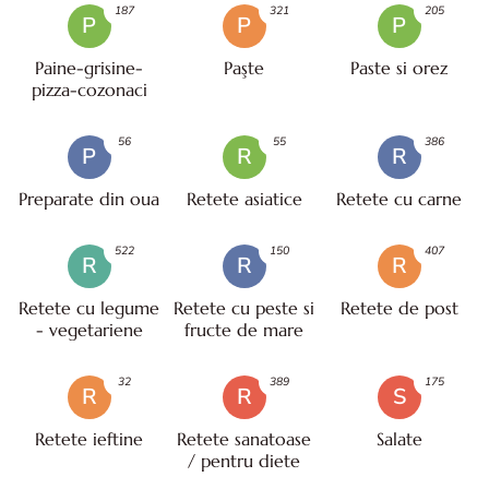
187
321
205
P
P
P
Paine-grisine-
Paşte
Paste si orez
pizza-cozonaci
56
55
386
P
R
R
Preparate din oua
Retete asiatice
Retete cu carne
522
150
407
R
R
R
Retete cu legume
Retete cu peste si
Retete de post
- vegetariene
fructe de mare
32
389
175
R
R
S
Retete ieftine
Retete sanatoase
Salate
/ pentru diete