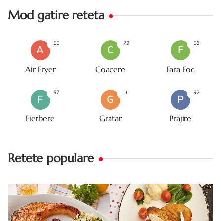
Mod gatire reteta
11
79
16
A
C
F
Air Fryer
Coacere
Fara Foc
57
1
32
F
G
P
Fierbere
Gratar
Prajire
Retete populare