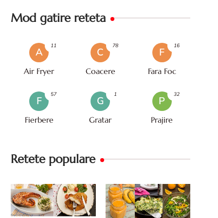
Mod gatire reteta
11
78
16
A
C
F
Air Fryer
Coacere
Fara Foc
57
1
32
F
G
P
Fierbere
Gratar
Prajire
Retete populare