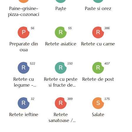
Paine-grisine-
Paşte
Paste si orez
pizza-cozonaci
56
55
386
P
R
R
Preparate din
Retete asiatice
Retete cu carne
oua
522
150
407
R
R
R
Retete cu
Retete cu peste
Retete de post
legume -
si fructe de
vegetariene
mare
32
389
175
R
R
S
Retete ieftine
Retete
Salate
sanatoase /
pentru diete