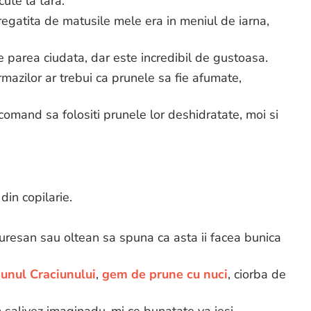
ute la tara.
regatita de matusile mele era in meniul de iarna,
parea ciudata, dar este incredibil de gustoasa.
mazilor ar trebui ca prunele sa fie afumate,
comand sa folositi prunele lor deshidratate, moi si
din copilarie.
resan sau oltean sa spuna ca asta ii facea bunica
junul Craciunului
,
gem de prune cu nuci
, ciorba de
m salivez imaginadu-mi ce bunatate va iesi.