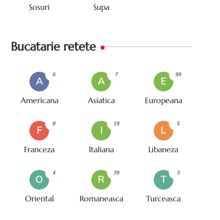
Sosuri
Supa
Bucatarie retete
6
7
99
A
A
E
Americana
Asiatica
Europeana
8
19
5
F
I
L
Franceza
Italiana
Libaneza
4
39
3
O
R
T
Oriental
Romaneasca
Turceasca