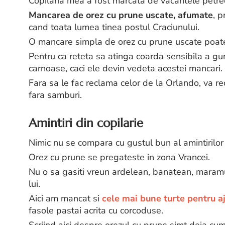
Copilaria mea a fost marcata de vacantele petrec
Mancarea de orez cu prune uscate, afumate
, p
cand toata lumea tinea postul Craciunului.
O mancare simpla de orez cu prune uscate poate 
Pentru ca reteta sa atinga coarda sensibila a gur
carnoase, caci ele devin vedeta acestei mancari.
Fara sa le fac reclama celor de la Orlando, va re
fara samburi.
Amintiri din copilarie
Nimic nu se compara cu gustul bun al amintirilor 
Orez cu prune se pregateste in zona Vrancei.
Nu o sa gasiti vreun ardelean, banatean, maramu
lui.
Aici am mancat si
cele mai bune turte pentru a
fasole pastai acrita cu corcoduse.
Scriind aici despre orezul cu prune simt deja cu