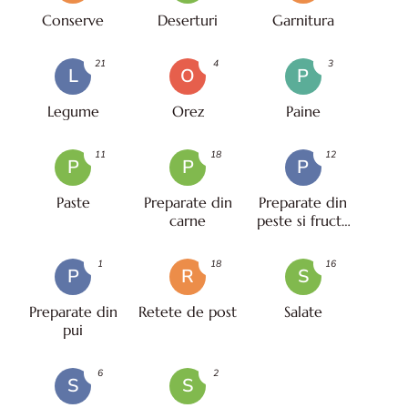
Conserve
Deserturi
Garnitura
21
4
3
L
O
P
Legume
Orez
Paine
11
18
12
P
P
P
Paste
Preparate din
Preparate din
carne
peste si fructe
de mare
1
18
16
P
R
S
Preparate din
Retete de post
Salate
pui
6
2
S
S