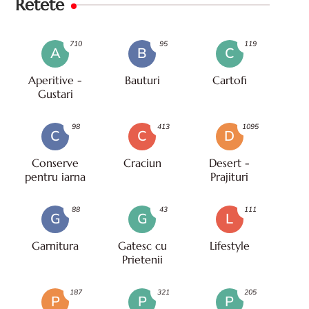
Retete
710
95
119
A
B
C
Aperitive -
Bauturi
Cartofi
Gustari
98
413
1095
C
C
D
Conserve
Craciun
Desert -
pentru iarna
Prajituri
88
43
111
G
G
L
Garnitura
Gatesc cu
Lifestyle
Prietenii
187
321
205
P
P
P