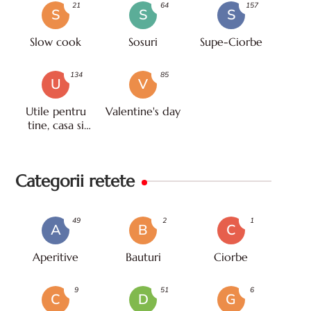
21
64
157
S
S
S
Slow cook
Sosuri
Supe-Ciorbe
134
85
U
V
Utile pentru
Valentine's day
tine, casa si
viata
Categorii retete
49
2
1
A
B
C
Aperitive
Bauturi
Ciorbe
9
51
6
C
D
G