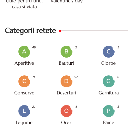
Utile pentru tine,
Valentine's day
casa si viata
Categorii retete
49
2
1
A
B
C
Aperitive
Bauturi
Ciorbe
9
52
6
C
D
G
Conserve
Deserturi
Garnitura
21
4
3
L
O
P
Legume
Orez
Paine