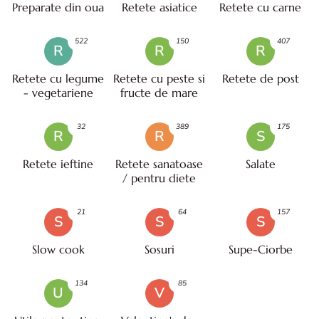
Preparate din oua
Retete asiatice
Retete cu carne
522
150
407
R
R
R
Retete cu legume
Retete cu peste si
Retete de post
- vegetariene
fructe de mare
32
389
175
R
R
S
Retete ieftine
Retete sanatoase
Salate
/ pentru diete
21
64
157
S
S
S
Slow cook
Sosuri
Supe-Ciorbe
134
85
U
V