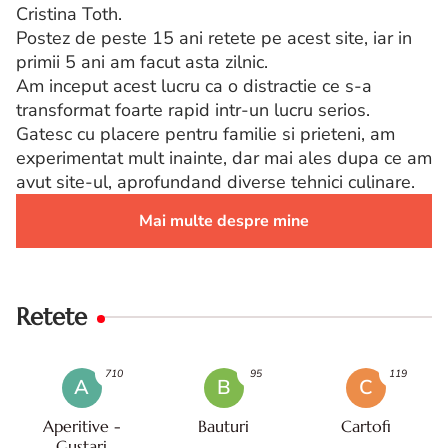
Cristina Toth.
Postez de peste 15 ani retete pe acest site, iar in
primii 5 ani am facut asta zilnic.
Am inceput acest lucru ca o distractie ce s-a
transformat foarte rapid intr-un lucru serios.
Gatesc cu placere pentru familie si prieteni, am
experimentat mult inainte, dar mai ales dupa ce am
avut site-ul, aprofundand diverse tehnici culinare.
Mai multe despre mine
Retete
710
95
119
A
B
C
Aperitive -
Bauturi
Cartofi
Gustari