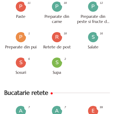
11
18
12
P
P
P
Paste
Preparate din
Preparate din
carne
peste si fructe de
mare
1
18
16
P
R
S
Preparate din pui
Retete de post
Salate
6
2
S
S
Sosuri
Supa
Bucatarie retete
7
7
99
A
A
E