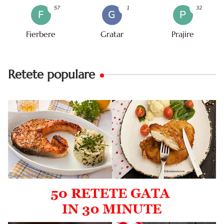
57
1
32
F
G
P
Fierbere
Gratar
Prajire
Retete populare