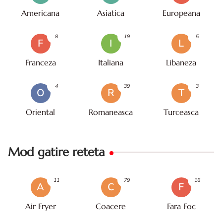
Americana
Asiatica
Europeana
8
19
5
F
I
L
Franceza
Italiana
Libaneza
4
39
3
O
R
T
Oriental
Romaneasca
Turceasca
Mod gatire reteta
11
79
16
A
C
F
Air Fryer
Coacere
Fara Foc