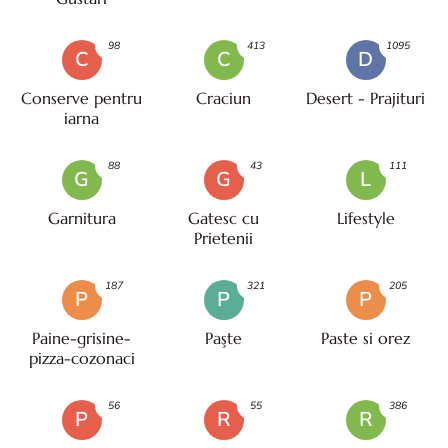
98
413
1095
C
C
D
Conserve pentru
Craciun
Desert - Prajituri
iarna
88
43
111
G
G
L
Garnitura
Gatesc cu
Lifestyle
Prietenii
187
321
205
P
P
P
Paine-grisine-
Paşte
Paste si orez
pizza-cozonaci
56
55
386
P
R
R