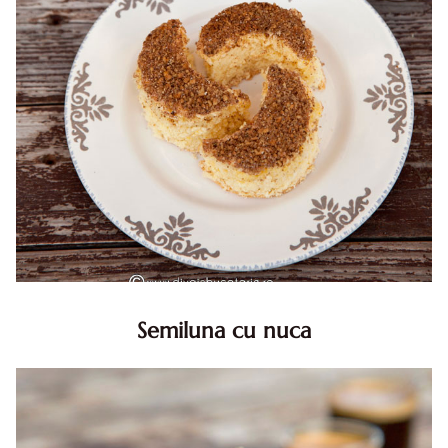
Semiluna cu nuca
Semiluna cu nuca. Prajitura semiluna cu nuca. Prajitura
Semiluna. Prajitura simpla semiluna cu nuci. Semiluna cu
nuca pufoasa