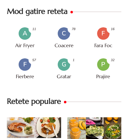
Mod gatire reteta
11
78
16
A
C
F
Air Fryer
Coacere
Fara Foc
57
1
32
F
G
P
Fierbere
Gratar
Prajire
Retete populare