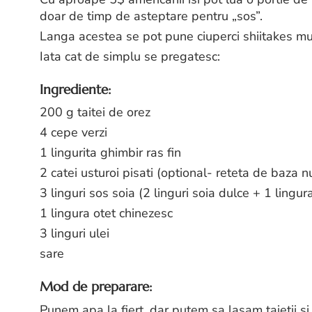
doar de timp de asteptare pentru „sos”.
Langa acestea se pot pune ciuperci shiitakes mura
Iata cat de simplu se pregatesc:
Ingrediente:
200 g taitei de orez
4 cepe verzi
1 lingurita ghimbir ras fin
2 catei usturoi pisati (optional- reteta de baza 
3 linguri sos soia (2 linguri soia dulce + 1 lingura
1 lingura otet chinezesc
3 linguri ulei
sare
Mod de preparare:
Punem apa la fiert, dar putem sa lasam taietii si