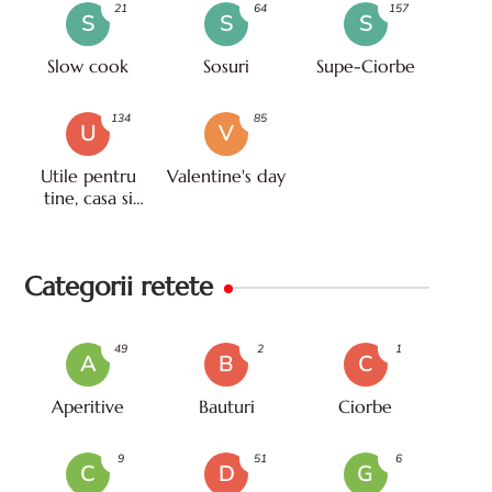
21
64
157
S
S
S
Slow cook
Sosuri
Supe-Ciorbe
134
85
U
V
Utile pentru
Valentine's day
tine, casa si
viata
Categorii retete
49
2
1
A
B
C
Aperitive
Bauturi
Ciorbe
9
51
6
C
D
G