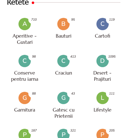
Retete
710
95
119
A
B
C
Aperitive -
Bauturi
Cartofi
Gustari
98
413
1095
C
C
D
Conserve
Craciun
Desert -
pentru iarna
Prajituri
88
43
111
G
G
L
Garnitura
Gatesc cu
Lifestyle
Prietenii
187
321
205
P
P
P