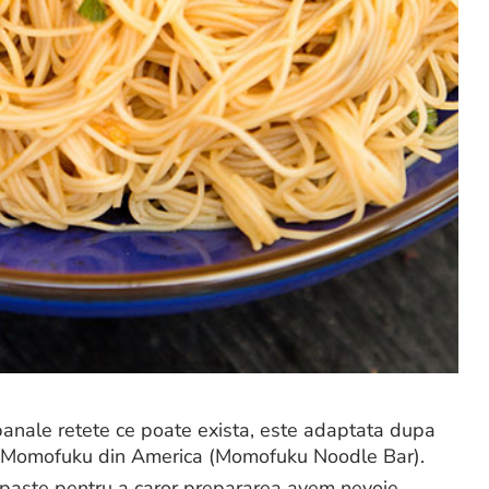
banale retete ce poate exista, este adaptata dupa
le Momofuku din America (Momofuku Noodle Bar).
e paste pentru a caror prepararea avem nevoie