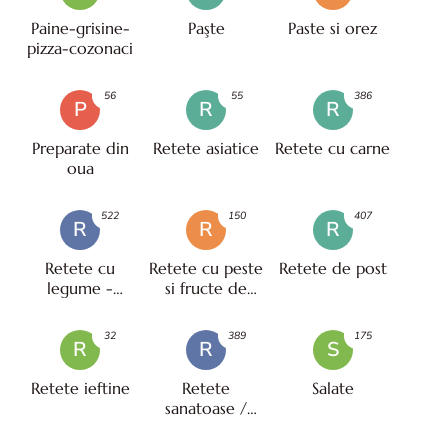
Paine-grisine-
Paşte
Paste si orez
pizza-cozonaci
56
55
386
P
R
R
Preparate din
Retete asiatice
Retete cu carne
oua
522
150
407
R
R
R
Retete cu
Retete cu peste
Retete de post
legume -
si fructe de
vegetariene
mare
32
389
175
R
R
S
Retete ieftine
Retete
Salate
sanatoase /
pentru diete