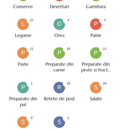
Conserve
Deserturi
Garnitura
21
4
3
L
O
P
Legume
Orez
Paine
11
18
12
P
P
P
Paste
Preparate din
Preparate din
carne
peste si fructe
de mare
1
18
16
P
R
S
Preparate din
Retete de post
Salate
pui
6
2
S
S