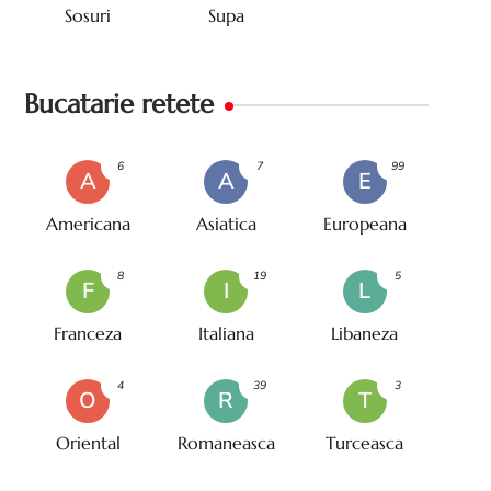
Sosuri
Supa
Bucatarie retete
6
7
99
A
A
E
Americana
Asiatica
Europeana
8
19
5
F
I
L
Franceza
Italiana
Libaneza
4
39
3
O
R
T
Oriental
Romaneasca
Turceasca