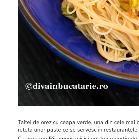
Taitei de orez cu ceapa verde, una din cele mai 
reteta unor paste ce se servesc in restaurante
Cu aproape 5$ americanii isi pot lua o portie d