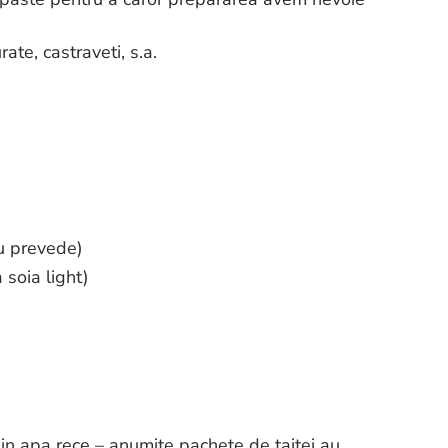
te, castraveti, s.a.
nu prevede)
 soia light)
 in apa rece – anumite pachete de taitei au