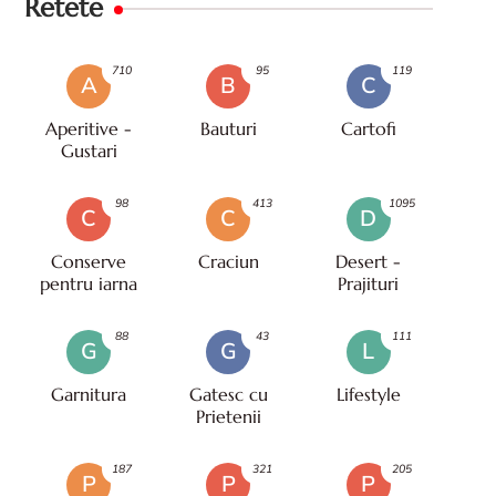
Retete
710
95
119
A
B
C
Aperitive -
Bauturi
Cartofi
Gustari
98
413
1095
C
C
D
Conserve
Craciun
Desert -
pentru iarna
Prajituri
88
43
111
G
G
L
Garnitura
Gatesc cu
Lifestyle
Prietenii
187
321
205
P
P
P