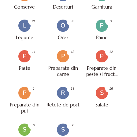
Conserve
Deserturi
Garnitura
21
4
3
L
O
P
Legume
Orez
Paine
11
18
12
P
P
P
Paste
Preparate din
Preparate din
carne
peste si fructe
de mare
1
18
16
P
R
S
Preparate din
Retete de post
Salate
pui
6
2
S
S