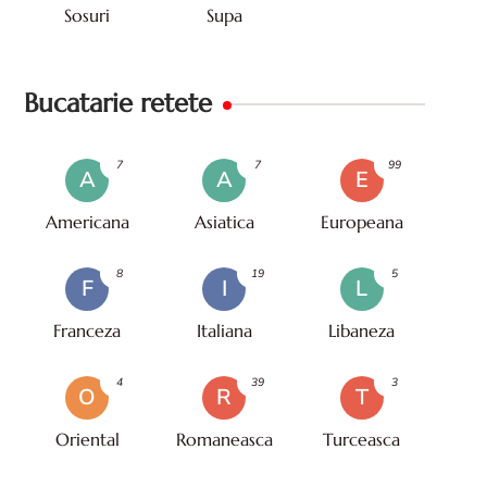
Sosuri
Supa
Bucatarie retete
7
7
99
A
A
E
Americana
Asiatica
Europeana
8
19
5
F
I
L
Franceza
Italiana
Libaneza
4
39
3
O
R
T
Oriental
Romaneasca
Turceasca