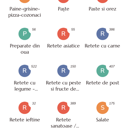
Paine-grisine-
Paşte
Paste si orez
pizza-cozonaci
56
55
386
P
R
R
Preparate din
Retete asiatice
Retete cu carne
oua
522
150
407
R
R
R
Retete cu
Retete cu peste
Retete de post
legume -
si fructe de
vegetariene
mare
32
389
175
R
R
S
Retete ieftine
Retete
Salate
sanatoase /
pentru diete