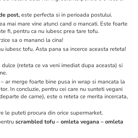
de post,
este perfecta si in perioada postului.
 cea mai mare vine atunci cand o mancati. Este foarte
e fi, pentru ca nu iubesc prea tare tofu.
rzice sa o mananci la cina!
nu iubesc tofu. Asta pana sa incerce aceasta reteta!
a dulce (reteta ce va veni imediat dupa aceasta) si
me.
 ar merge foarte bine pusa in wrap si mancata la
ptor. In concluzie, pentru cei care nu sunteti vegani
u departe de carne), este o reteta ce merita incercata,
re le puteti procura din orice supermarket.
 pentru
scrambled tofu – omleta vegana – omleta