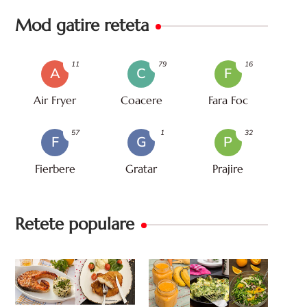
Mod gatire reteta
11
79
16
A
C
F
Air Fryer
Coacere
Fara Foc
57
1
32
F
G
P
Fierbere
Gratar
Prajire
Retete populare