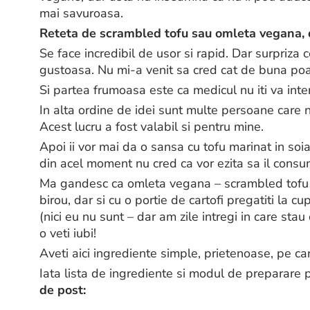
mai savuroasa.
Reteta de scrambled tofu sau omleta vegana, 
Se face incredibil de usor si rapid. Dar surpriza
gustoasa. Nu mi-a venit sa cred cat de buna poat
Si partea frumoasa este ca medicul nu iti va inte
In alta ordine de idei sunt multe persoane care 
Acest lucru a fost valabil si pentru mine.
Apoi ii vor mai da o sansa cu tofu marinat in soi
din acel moment nu cred ca vor ezita sa il consu
Ma gandesc ca omleta vegana – scrambled tofu –
birou, dar si cu o portie de cartofi pregatiti la cu
(nici eu nu sunt – dar am zile intregi in care sta
o veti iubi!
Aveti aici ingrediente simple, prietenoase, pe ca
Iata lista de ingrediente si modul de preparare
de post: