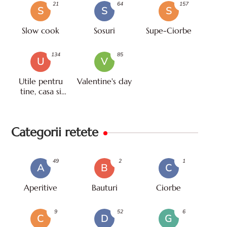
21
64
157
S
S
S
Slow cook
Sosuri
Supe-Ciorbe
134
85
U
V
Utile pentru
Valentine's day
tine, casa si
viata
Categorii retete
49
2
1
A
B
C
Aperitive
Bauturi
Ciorbe
9
52
6
C
D
G