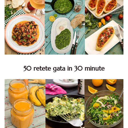
50 retete gata in 30 minute
50 retete gata in 30 minute. 50 idei retete gata in 30
minute. Retete rapide. Retete rapide de mancare. Idei
retete mancare rapid