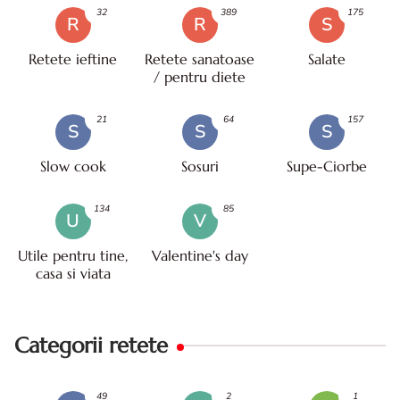
32
389
175
R
R
S
Retete ieftine
Retete sanatoase
Salate
/ pentru diete
21
64
157
S
S
S
Slow cook
Sosuri
Supe-Ciorbe
134
85
U
V
Utile pentru tine,
Valentine's day
casa si viata
Categorii retete
49
2
1