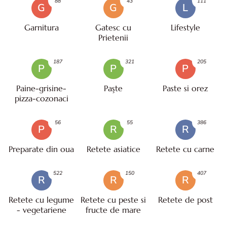
88
43
111
G
G
L
Garnitura
Gatesc cu
Lifestyle
Prietenii
187
321
205
P
P
P
Paine-grisine-
Paşte
Paste si orez
pizza-cozonaci
56
55
386
P
R
R
Preparate din oua
Retete asiatice
Retete cu carne
522
150
407
R
R
R
Retete cu legume
Retete cu peste si
Retete de post
- vegetariene
fructe de mare