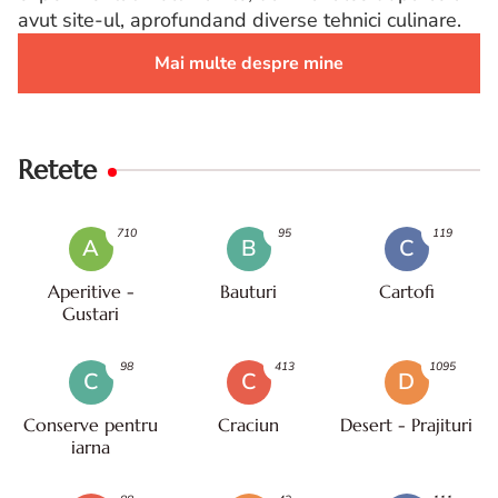
avut site-ul, aprofundand diverse tehnici culinare.
Mai multe despre mine
Retete
710
95
119
A
B
C
Aperitive -
Bauturi
Cartofi
Gustari
98
413
1095
C
C
D
Conserve pentru
Craciun
Desert - Prajituri
iarna