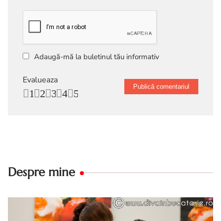
Adaugă-mă la buletinul tău informativ
Evalueaza
1
2
3
4
5
Despre mine