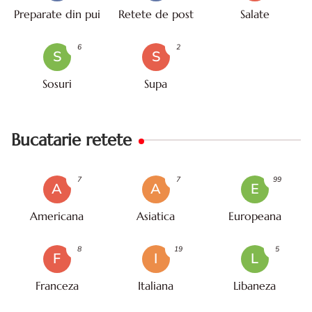
Preparate din pui
Retete de post
Salate
6
2
S
S
Sosuri
Supa
Bucatarie retete
7
7
99
A
A
E
Americana
Asiatica
Europeana
8
19
5
F
I
L
Franceza
Italiana
Libaneza