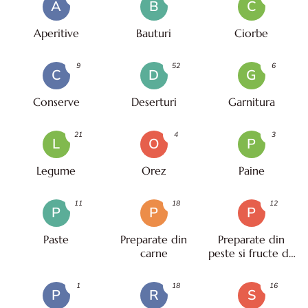
A
B
C
Aperitive
Bauturi
Ciorbe
9
52
6
C
D
G
Conserve
Deserturi
Garnitura
21
4
3
L
O
P
Legume
Orez
Paine
11
18
12
P
P
P
Paste
Preparate din
Preparate din
carne
peste si fructe de
mare
1
18
16
P
R
S