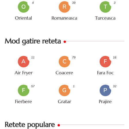
4
39
3
O
R
T
Oriental
Romaneasca
Turceasca
Mod gatire reteta
11
79
16
A
C
F
Air Fryer
Coacere
Fara Foc
57
1
32
F
G
P
Fierbere
Gratar
Prajire
Retete populare