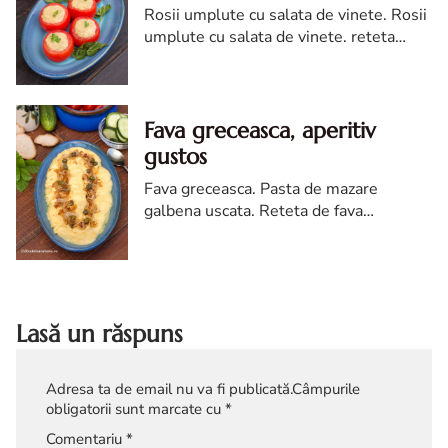
Rosii umplute cu salata de vinete. Rosii
umplute cu salata de vinete. reteta
Rosii umplute cu salata de vinete. Rosii
umplute cu vinete diva in bucatarie
Fava greceasca, aperitiv
gustos
Fava greceasca. Pasta de mazare
galbena uscata. Reteta de fava
greceasca. Fava greceasca reteta. Cum
faci fava greceasca. Pasta de mazare
galbena
Lasă un răspuns
Adresa ta de email nu va fi publicată.
Câmpurile
obligatorii sunt marcate cu
*
Comentariu
*