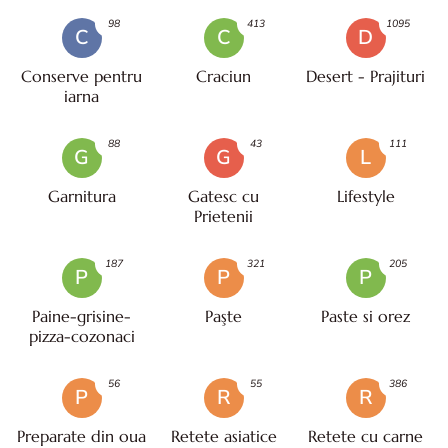
98
413
1095
C
C
D
Conserve pentru
Craciun
Desert - Prajituri
iarna
88
43
111
G
G
L
Garnitura
Gatesc cu
Lifestyle
Prietenii
187
321
205
P
P
P
Paine-grisine-
Paşte
Paste si orez
pizza-cozonaci
56
55
386
P
R
R
Preparate din oua
Retete asiatice
Retete cu carne