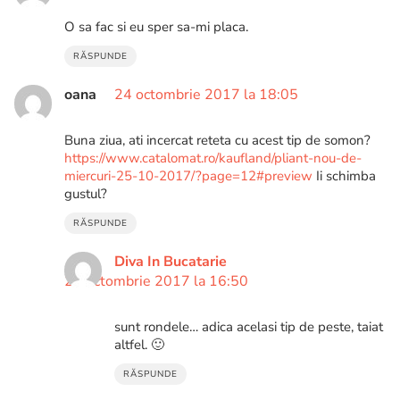
O sa fac si eu sper sa-mi placa.
RĂSPUNDE
oana
24 octombrie 2017 la 18:05
Buna ziua, ati incercat reteta cu acest tip de somon?
https://www.catalomat.ro/kaufland/pliant-nou-de-
miercuri-25-10-2017/?page=12#preview
Ii schimba
gustul?
RĂSPUNDE
Diva In Bucatarie
25 octombrie 2017 la 16:50
sunt rondele… adica acelasi tip de peste, taiat
altfel. 🙂
RĂSPUNDE