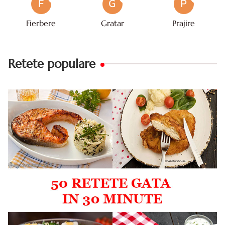
F
G
P
Fierbere
Gratar
Prajire
Retete populare