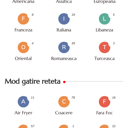
Americana
Asiatica
Europeana
8
19
5
F
I
L
Franceza
Italiana
Libaneza
4
39
3
O
R
T
Oriental
Romaneasca
Turceasca
Mod gatire reteta
11
78
16
A
C
F
Air Fryer
Coacere
Fara Foc
57
1
32