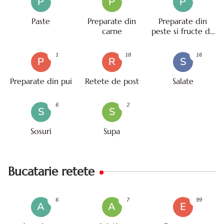
P
P
P
Paste
Preparate din
Preparate din
carne
peste si fructe de
mare
1
18
16
P
R
S
Preparate din pui
Retete de post
Salate
6
2
S
S
Sosuri
Supa
Bucatarie retete
6
7
99
A
A
E