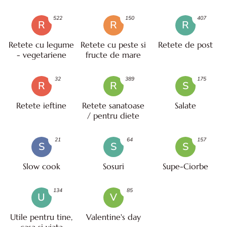
522
150
407
R
R
R
Retete cu legume
Retete cu peste si
Retete de post
- vegetariene
fructe de mare
32
389
175
R
R
S
Retete ieftine
Retete sanatoase
Salate
/ pentru diete
21
64
157
S
S
S
Slow cook
Sosuri
Supe-Ciorbe
134
85
U
V
Utile pentru tine,
Valentine's day
casa si viata