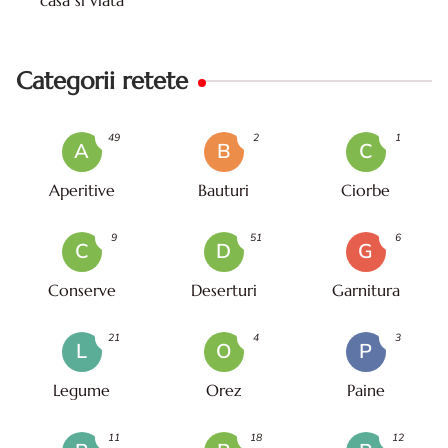
Categorii retete
49
2
1
A
B
C
Aperitive
Bauturi
Ciorbe
9
51
6
C
D
G
Conserve
Deserturi
Garnitura
21
4
3
L
O
P
Legume
Orez
Paine
11
18
12