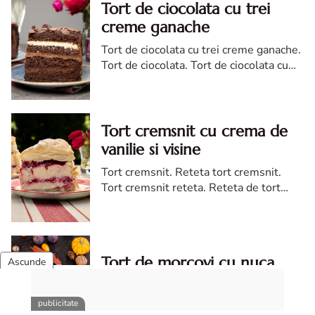
Tort de ciocolata cu trei
creme ganache
Tort de ciocolata cu trei creme ganache.
Tort de ciocolata. Tort de ciocolata cu
trei creme ganache. Reteta tort de
ciocolata. Tort de ciocolata reteta diva
Tort cremsnit cu crema de
vanilie si visine
Tort cremsnit. Reteta tort cremsnit.
Tort cremsnit reteta. Reteta de tort
cremsnit cu vanilie. Tort cremsnit sau
kremes torta
Tort de morcovi cu nuca
Tort de morcovi cu nuci. Reteta de tort
de morcovi. Tort de morcovi. Tort de