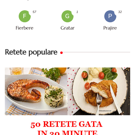
57
1
32
F
G
P
Fierbere
Gratar
Prajire
Retete populare