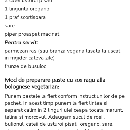
3 catei usturoi pisati
1 lingurita oregano
1 praf scortisoara
sare
piper proaspat macinat
Pentru servit:
parmezan ras (sau branza vegana lasata la uscat
in frigider cateva zile)
frunze de busuioc
Mod de preparare paste cu sos ragu alla
bolognese vegetarian:
Punem pastele la fiert conform instructiunilor de pe
pachet. In acest timp punem la fiert lintea si
separat calim in 2 linguri ulei ceapa tocata marunt,
telina si morcovul. Adaugam sucul de rosii,
bulionul, cateii de usturoi pisati, oregano, sare,