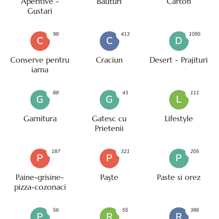
Aperitive -
Bauturi
Cartofi
Gustari
98
413
1095
C
C
D
Conserve pentru
Craciun
Desert - Prajituri
iarna
88
43
111
G
G
L
Garnitura
Gatesc cu
Lifestyle
Prietenii
187
321
205
P
P
P
Paine-grisine-
Paşte
Paste si orez
pizza-cozonaci
56
55
386
P
R
R