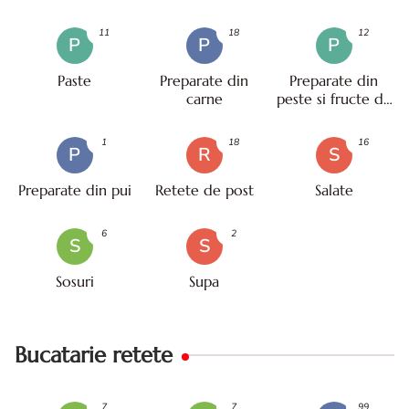
11
18
12
P
P
P
Paste
Preparate din
Preparate din
carne
peste si fructe de
mare
1
18
16
P
R
S
Preparate din pui
Retete de post
Salate
6
2
S
S
Sosuri
Supa
Bucatarie retete
7
7
99