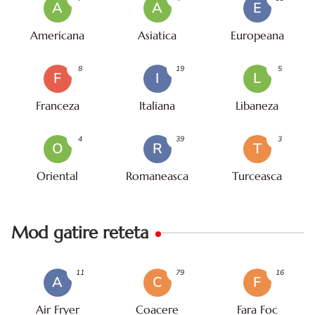
A
A
E
Americana
Asiatica
Europeana
8
19
5
F
I
L
Franceza
Italiana
Libaneza
4
39
3
O
R
T
Oriental
Romaneasca
Turceasca
Mod gatire reteta
11
79
16
A
C
F
Air Fryer
Coacere
Fara Foc