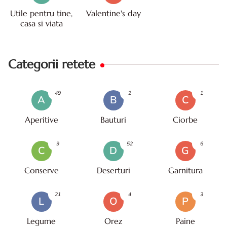
Utile pentru tine,
Valentine's day
casa si viata
Categorii retete
49
2
1
A
B
C
Aperitive
Bauturi
Ciorbe
9
52
6
C
D
G
Conserve
Deserturi
Garnitura
21
4
3
L
O
P
Legume
Orez
Paine