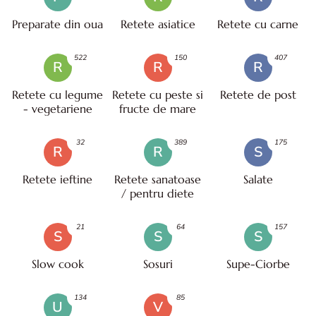
Preparate din oua
Retete asiatice
Retete cu carne
522
150
407
R
R
R
Retete cu legume
Retete cu peste si
Retete de post
- vegetariene
fructe de mare
32
389
175
R
R
S
Retete ieftine
Retete sanatoase
Salate
/ pentru diete
21
64
157
S
S
S
Slow cook
Sosuri
Supe-Ciorbe
134
85
U
V