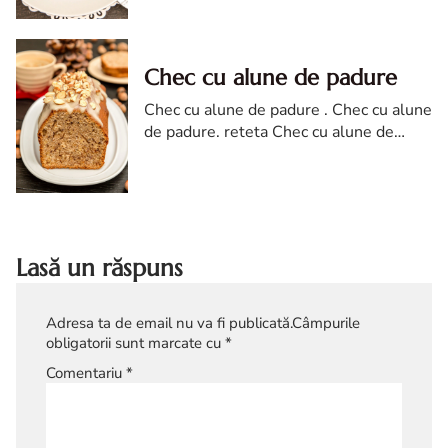
andive cu roquefort si nuci. andive
reteta diva
Chec cu alune de padure
Chec cu alune de padure . Chec cu alune
de padure. reteta Chec cu alune de
padure. reteta de Chec cu alune de
padure. Chec cu alune de padure diva in
bucatarie
Lasă un răspuns
Adresa ta de email nu va fi publicată.
Câmpurile
obligatorii sunt marcate cu
*
Comentariu
*