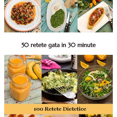
50 retete gata in 30 minute
50 retete gata in 30 minute. 50 idei retete gata in 30
minute. Retete rapide. Retete rapide de mancare. Idei
retete mancare rapid