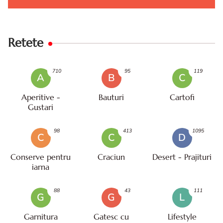
Retete
710
95
119
A
B
C
Aperitive -
Bauturi
Cartofi
Gustari
98
413
1095
C
C
D
Conserve pentru
Craciun
Desert - Prajituri
iarna
88
43
111
G
G
L
Garnitura
Gatesc cu
Lifestyle