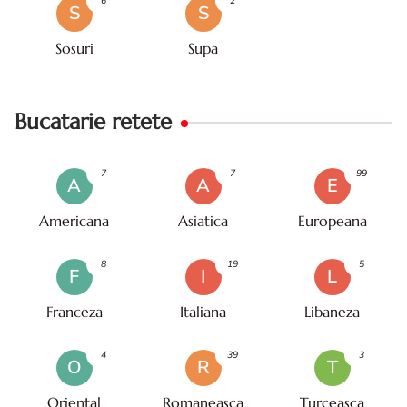
6
2
S
S
Sosuri
Supa
Bucatarie retete
7
7
99
A
A
E
Americana
Asiatica
Europeana
8
19
5
F
I
L
Franceza
Italiana
Libaneza
4
39
3
O
R
T
Oriental
Romaneasca
Turceasca