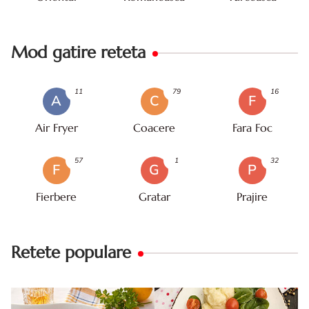
Mod gatire reteta
11
79
16
A
C
F
Air Fryer
Coacere
Fara Foc
57
1
32
F
G
P
Fierbere
Gratar
Prajire
Retete populare