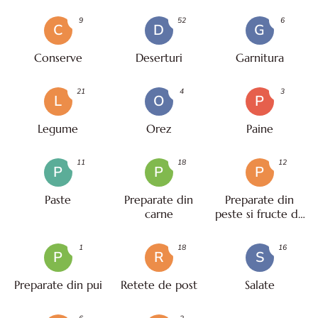
9
52
6
C
D
G
Conserve
Deserturi
Garnitura
21
4
3
L
O
P
Legume
Orez
Paine
11
18
12
P
P
P
Paste
Preparate din
Preparate din
carne
peste si fructe de
mare
1
18
16
P
R
S
Preparate din pui
Retete de post
Salate