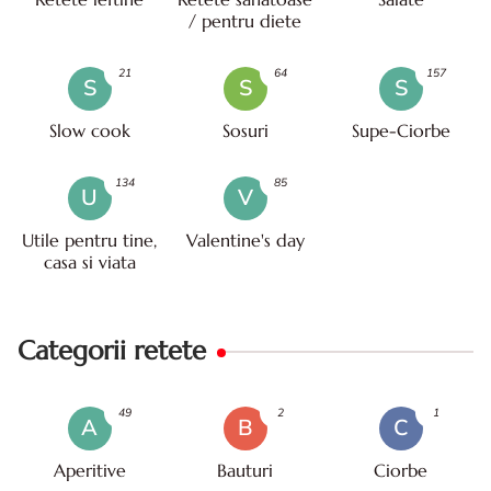
/ pentru diete
21
64
157
S
S
S
Slow cook
Sosuri
Supe-Ciorbe
134
85
U
V
Utile pentru tine,
Valentine's day
casa si viata
Categorii retete
49
2
1
A
B
C
Aperitive
Bauturi
Ciorbe