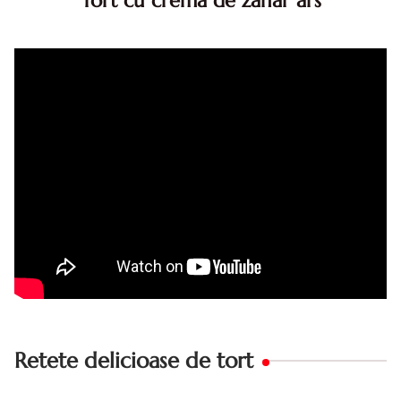
Tort cu crema de zahar ars
Tort cu crema de zahar ars, reteta veche, din caietul
bunicii. Desi este o reteta veche ramane are inca mare
succes. Acest tort cu crema de zahar ars este unul
din acele torturi...
Retete delicioase de tort