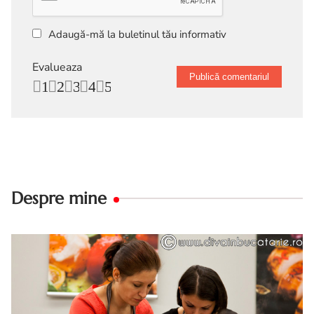
Adaugă-mă la buletinul tău informativ
Evalueaza
1
2
3
4
5
Despre mine