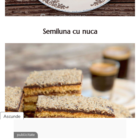
Semiluna cu nuca
Semiluna cu nuca. Prajitura semiluna cu nuca. Prajitura
Semiluna. Prajitura simpla semiluna cu nuci. Semiluna cu
nuca pufoasa