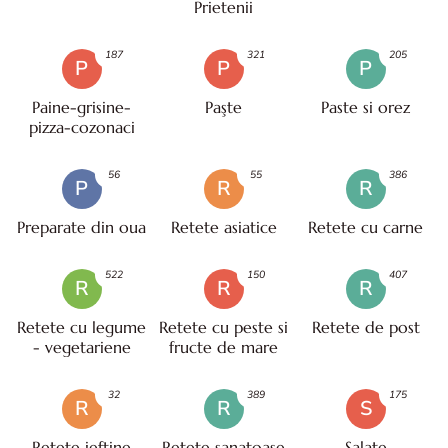
Prietenii
187
321
205
P
P
P
Paine-grisine-
Paşte
Paste si orez
pizza-cozonaci
56
55
386
P
R
R
Preparate din oua
Retete asiatice
Retete cu carne
522
150
407
R
R
R
Retete cu legume
Retete cu peste si
Retete de post
- vegetariene
fructe de mare
32
389
175
R
R
S
Retete ieftine
Retete sanatoase
Salate