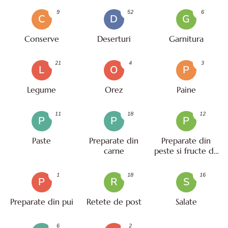
9
52
6
C
D
G
Conserve
Deserturi
Garnitura
21
4
3
L
O
P
Legume
Orez
Paine
11
18
12
P
P
P
Paste
Preparate din
Preparate din
carne
peste si fructe de
mare
1
18
16
P
R
S
Preparate din pui
Retete de post
Salate
6
2