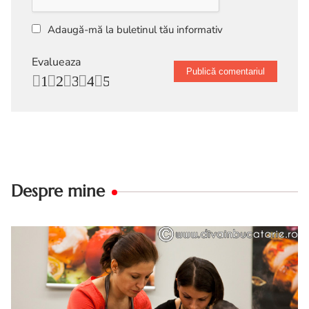
Adaugă-mă la buletinul tău informativ
Evalueaza
1
2
3
4
5
Despre mine