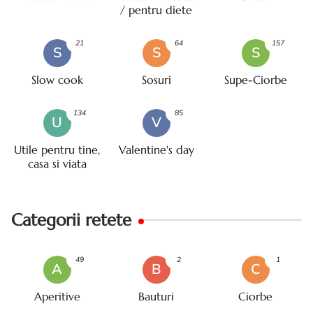
/ pentru diete
21
64
157
S
S
S
Slow cook
Sosuri
Supe-Ciorbe
134
85
U
V
Utile pentru tine,
Valentine's day
casa si viata
Categorii retete
49
2
1
A
B
C
Aperitive
Bauturi
Ciorbe