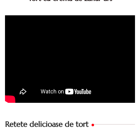
Tort cu crema de zahar ars, reteta veche, din caietul
bunicii. Desi este o reteta veche ramane are inca mare
succes. Acest tort cu crema de zahar ars este unul
din acele torturi...
Retete delicioase de tort