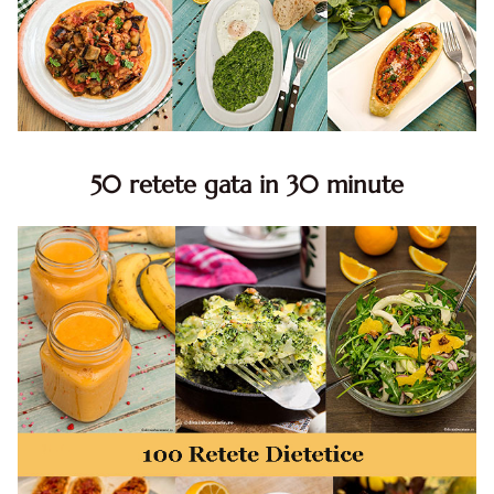
50 retete gata in 30 minute
50 retete gata in 30 minute. 50 idei retete gata in 30
minute. Retete rapide. Retete rapide de mancare. Idei
retete mancare rapid