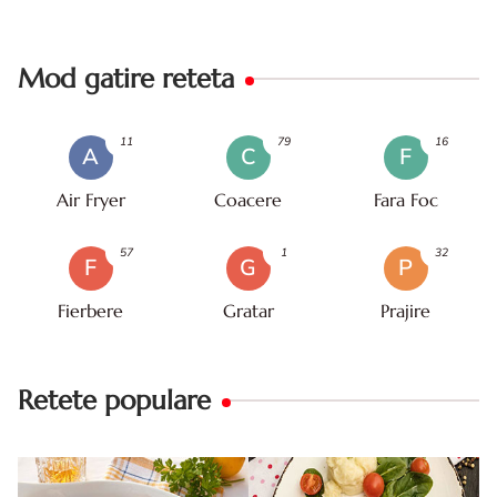
Mod gatire reteta
11
79
16
A
C
F
Air Fryer
Coacere
Fara Foc
57
1
32
F
G
P
Fierbere
Gratar
Prajire
Retete populare