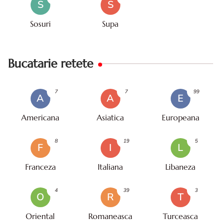
S
S
Sosuri
Supa
Bucatarie retete
7
7
99
A
A
E
Americana
Asiatica
Europeana
8
19
5
F
I
L
Franceza
Italiana
Libaneza
4
39
3
O
R
T
Oriental
Romaneasca
Turceasca