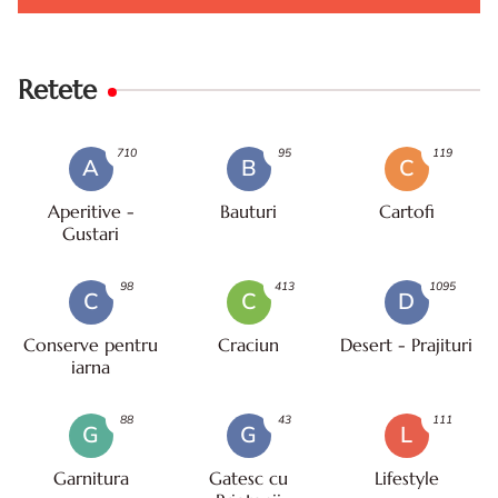
Retete
710
95
119
A
B
C
Aperitive -
Bauturi
Cartofi
Gustari
98
413
1095
C
C
D
Conserve pentru
Craciun
Desert - Prajituri
iarna
88
43
111
G
G
L
Garnitura
Gatesc cu
Lifestyle