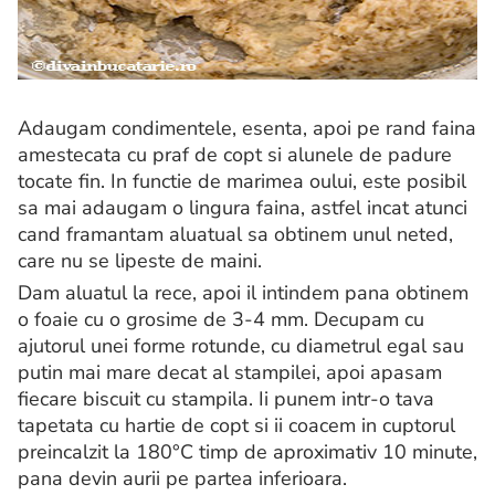
Adaugam condimentele, esenta, apoi pe rand faina
amestecata cu praf de copt si alunele de padure
tocate fin. In functie de marimea oului, este posibil
sa mai adaugam o lingura faina, astfel incat atunci
cand framantam aluatual sa obtinem unul neted,
care nu se lipeste de maini.
Dam aluatul la rece, apoi il intindem pana obtinem
o foaie cu o grosime de 3-4 mm. Decupam cu
ajutorul unei forme rotunde, cu diametrul egal sau
putin mai mare decat al stampilei, apoi apasam
fiecare biscuit cu stampila. Ii punem intr-o tava
tapetata cu hartie de copt si ii coacem in cuptorul
preincalzit la 180°C timp de aproximativ 10 minute,
pana devin aurii pe partea inferioara.