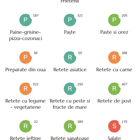
Prietenii
187
321
205
P
P
P
Paine-grisine-
Paşte
Paste si orez
pizza-cozonaci
56
55
386
P
R
R
Preparate din oua
Retete asiatice
Retete cu carne
522
150
407
R
R
R
Retete cu legume
Retete cu peste si
Retete de post
- vegetariene
fructe de mare
32
389
175
R
R
S
Retete ieftine
Retete sanatoase
Salate