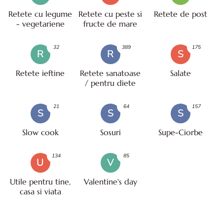
Retete cu legume
Retete cu peste si
Retete de post
- vegetariene
fructe de mare
32
389
175
R
R
S
Retete ieftine
Retete sanatoase
Salate
/ pentru diete
21
64
157
S
S
S
Slow cook
Sosuri
Supe-Ciorbe
134
85
U
V
Utile pentru tine,
Valentine's day
casa si viata