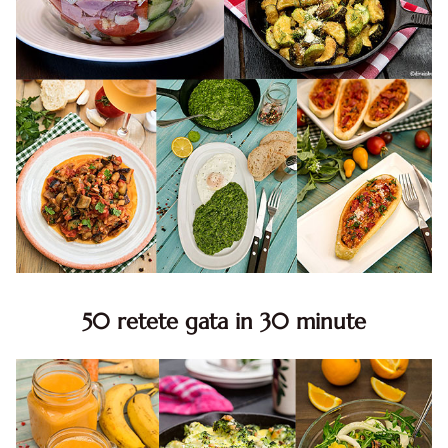
50 retete gata in 30 minute
50 retete gata in 30 minute. 50 idei retete gata in 30
minute. Retete rapide. Retete rapide de mancare. Idei
retete mancare rapid