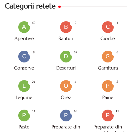
Categorii retete
49
2
1
A
B
C
Aperitive
Bauturi
Ciorbe
9
52
6
C
D
G
Conserve
Deserturi
Garnitura
21
4
3
L
O
P
Legume
Orez
Paine
11
18
12
P
P
P
Paste
Preparate din
Preparate din