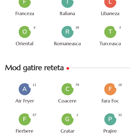
F
I
L
Franceza
Italiana
Libaneza
4
39
3
O
R
T
Oriental
Romaneasca
Turceasca
Mod gatire reteta
11
79
16
A
C
F
Air Fryer
Coacere
Fara Foc
57
1
32
F
G
P
Fierbere
Gratar
Prajire