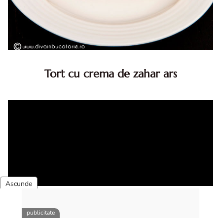
Tort cu crema de zahar ars
Tort cu crema de zahar ars, reteta veche, din caietul
bunicii. Desi este o reteta veche ramane are inca mare
succes. Acest tort cu crema de zahar ars este unul
din acele torturi...