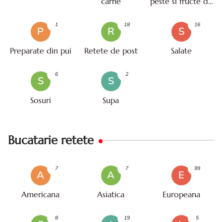
carne
peste si fructe de
mare
1
18
16
P
R
S
Preparate din pui
Retete de post
Salate
6
2
S
S
Sosuri
Supa
Bucatarie retete
7
7
99
A
A
E
Americana
Asiatica
Europeana
8
19
5