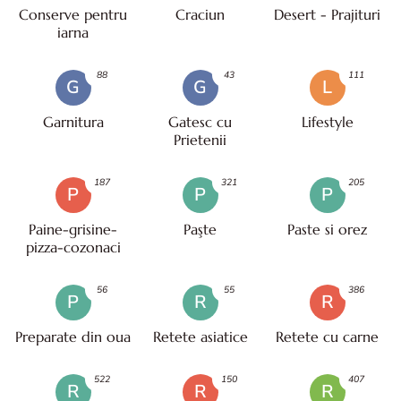
Conserve pentru
Craciun
Desert - Prajituri
iarna
88
43
111
G
G
L
Garnitura
Gatesc cu
Lifestyle
Prietenii
187
321
205
P
P
P
Paine-grisine-
Paşte
Paste si orez
pizza-cozonaci
56
55
386
P
R
R
Preparate din oua
Retete asiatice
Retete cu carne
522
150
407
R
R
R