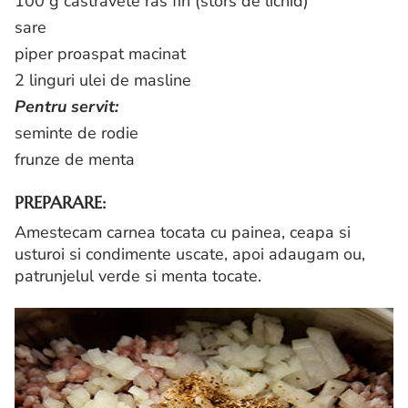
100 g castravete ras fin (stors de lichid)
sare
piper proaspat macinat
2 linguri ulei de masline
Pentru servit:
seminte de rodie
frunze de menta
PREPARARE:
Amestecam carnea tocata cu painea, ceapa si
usturoi si condimente uscate, apoi adaugam ou,
patrunjelul verde si menta tocate.