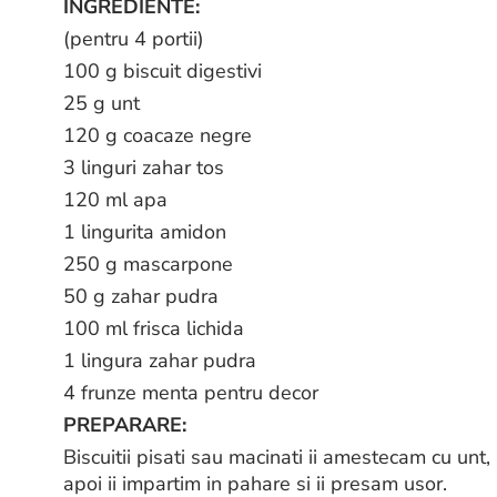
INGREDIENTE:
(pentru 4 portii)
100 g biscuit digestivi
25 g unt
120 g coacaze negre
3 linguri zahar tos
120 ml apa
1 lingurita amidon
250 g mascarpone
50 g zahar pudra
100 ml frisca lichida
1 lingura zahar pudra
4 frunze menta pentru decor
PREPARARE:
Biscuitii pisati sau macinati ii amestecam cu unt, 
apoi ii impartim in pahare si ii presam usor.