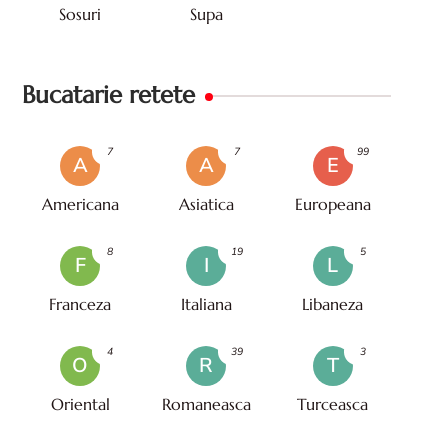
Sosuri
Supa
Bucatarie retete
7
7
99
A
A
E
Americana
Asiatica
Europeana
8
19
5
F
I
L
Franceza
Italiana
Libaneza
4
39
3
O
R
T
Oriental
Romaneasca
Turceasca