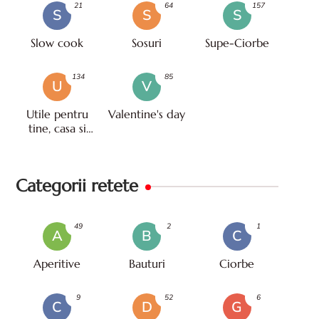
21
64
157
S
S
S
Slow cook
Sosuri
Supe-Ciorbe
134
85
U
V
Utile pentru
Valentine's day
tine, casa si
viata
Categorii retete
49
2
1
A
B
C
Aperitive
Bauturi
Ciorbe
9
52
6
C
D
G