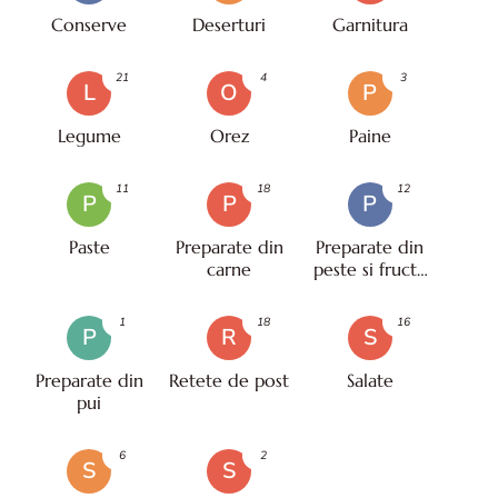
Conserve
Deserturi
Garnitura
21
4
3
L
O
P
Legume
Orez
Paine
11
18
12
P
P
P
Paste
Preparate din
Preparate din
carne
peste si fructe
de mare
1
18
16
P
R
S
Preparate din
Retete de post
Salate
pui
6
2
S
S