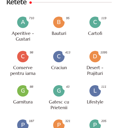
Retete
710
95
119
A
B
C
Aperitive -
Bauturi
Cartofi
Gustari
98
413
1095
C
C
D
Conserve
Craciun
Desert -
pentru iarna
Prajituri
88
43
111
G
G
L
Garnitura
Gatesc cu
Lifestyle
Prietenii
187
321
205
P
P
P