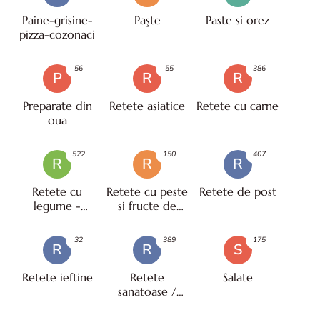
Paine-grisine-
Paşte
Paste si orez
pizza-cozonaci
56
55
386
P
R
R
Preparate din
Retete asiatice
Retete cu carne
oua
522
150
407
R
R
R
Retete cu
Retete cu peste
Retete de post
legume -
si fructe de
vegetariene
mare
32
389
175
R
R
S
Retete ieftine
Retete
Salate
sanatoase /
pentru diete