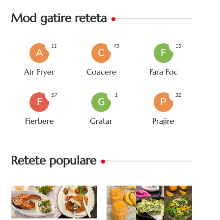
Mod gatire reteta
11
79
16
A
C
F
Air Fryer
Coacere
Fara Foc
57
1
32
F
G
P
Fierbere
Gratar
Prajire
Retete populare