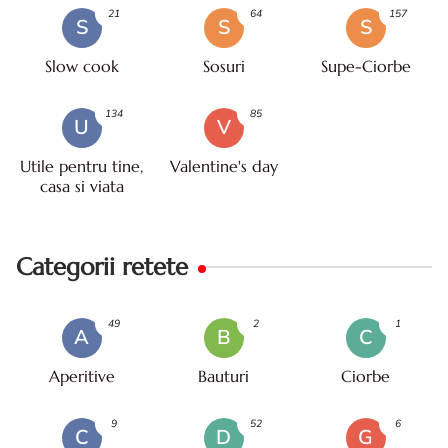
21
64
157
S
S
S
Slow cook
Sosuri
Supe-Ciorbe
134
85
U
V
Utile pentru tine,
Valentine's day
casa si viata
Categorii retete
49
2
1
A
B
C
Aperitive
Bauturi
Ciorbe
9
52
6
C
D
G