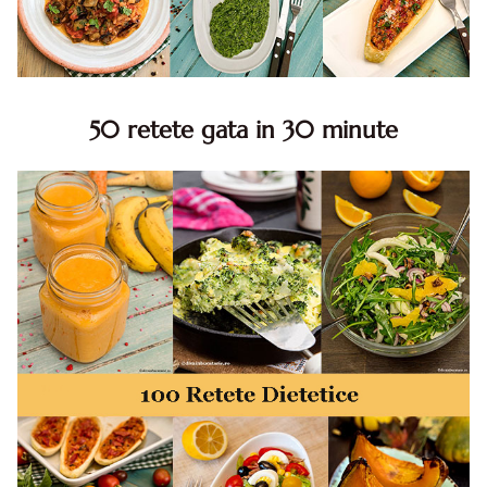
50 retete gata in 30 minute
50 retete gata in 30 minute. 50 idei retete gata in 30
minute. Retete rapide. Retete rapide de mancare. Idei
retete mancare rapid