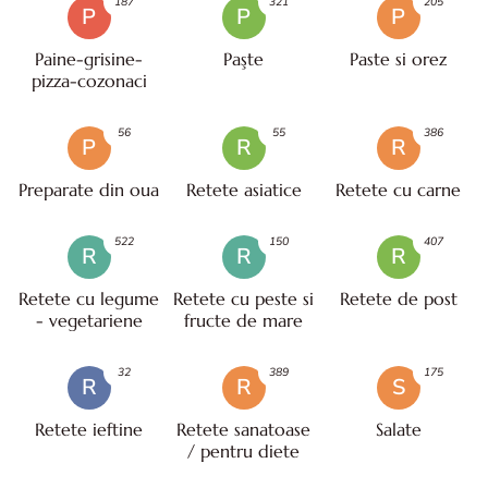
187
321
205
P
P
P
Paine-grisine-
Paşte
Paste si orez
pizza-cozonaci
56
55
386
P
R
R
Preparate din oua
Retete asiatice
Retete cu carne
522
150
407
R
R
R
Retete cu legume
Retete cu peste si
Retete de post
- vegetariene
fructe de mare
32
389
175
R
R
S
Retete ieftine
Retete sanatoase
Salate
/ pentru diete