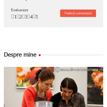
Evalueaza
1
2
3
4
5
Despre mine