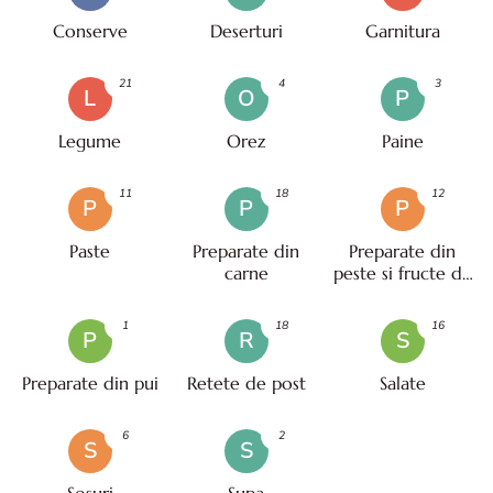
Conserve
Deserturi
Garnitura
21
4
3
L
O
P
Legume
Orez
Paine
11
18
12
P
P
P
Paste
Preparate din
Preparate din
carne
peste si fructe de
mare
1
18
16
P
R
S
Preparate din pui
Retete de post
Salate
6
2
S
S
Sosuri
Supa