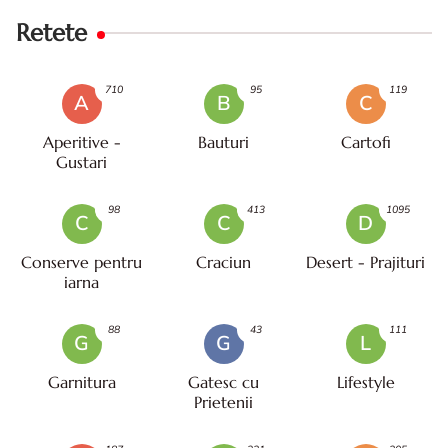
Retete
710
95
119
A
B
C
Aperitive -
Bauturi
Cartofi
Gustari
98
413
1095
C
C
D
Conserve pentru
Craciun
Desert - Prajituri
iarna
88
43
111
G
G
L
Garnitura
Gatesc cu
Lifestyle
Prietenii