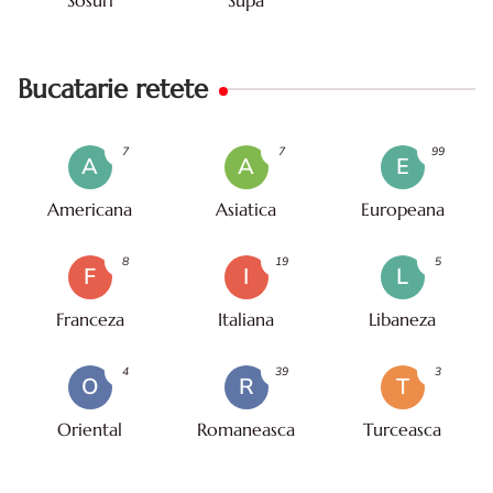
Bucatarie retete
7
7
99
A
A
E
Americana
Asiatica
Europeana
8
19
5
F
I
L
Franceza
Italiana
Libaneza
4
39
3
O
R
T
Oriental
Romaneasca
Turceasca