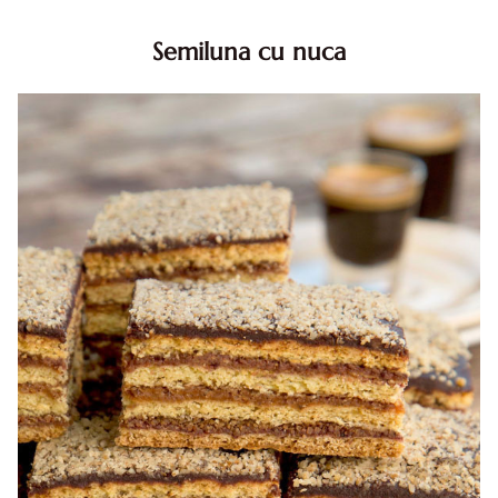
Semiluna cu nuca
Semiluna cu nuca. Prajitura semiluna cu nuca. Prajitura
Semiluna. Prajitura simpla semiluna cu nuci. Semiluna cu
nuca pufoasa