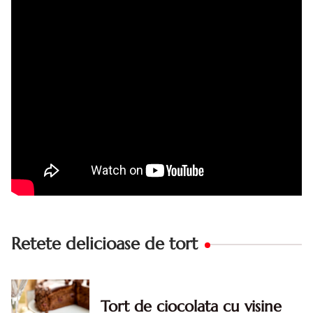
succes. Acest tort cu crema de zahar ars este unul
din acele torturi...
Retete delicioase de tort
Tort de ciocolata cu visine