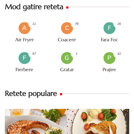
Mod gatire reteta
11
79
16
A
C
F
Air Fryer
Coacere
Fara Foc
57
1
32
F
G
P
Fierbere
Gratar
Prajire
Retete populare