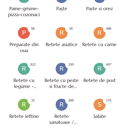
Paine-grisine-
Paşte
Paste si orez
pizza-cozonaci
56
55
386
P
R
R
Preparate din
Retete asiatice
Retete cu carne
oua
522
150
407
R
R
R
Retete cu
Retete cu peste
Retete de post
legume -
si fructe de
vegetariene
mare
32
389
175
R
R
S
Retete ieftine
Retete
Salate
sanatoase /
pentru diete