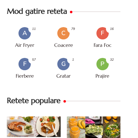
Mod gatire reteta
11
79
16
A
C
F
Air Fryer
Coacere
Fara Foc
57
1
32
F
G
P
Fierbere
Gratar
Prajire
Retete populare