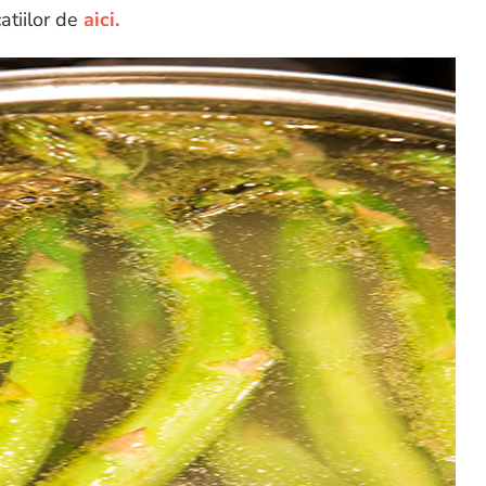
atiilor de
aici.