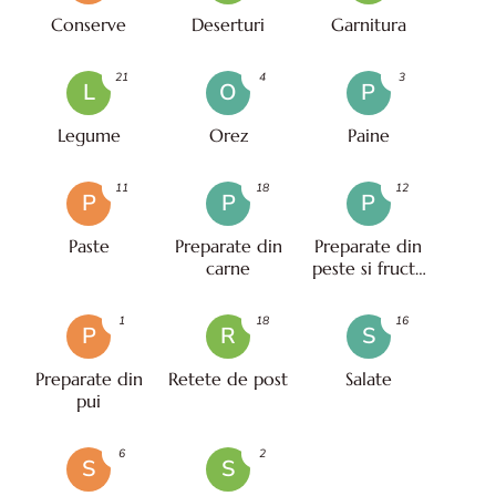
Conserve
Deserturi
Garnitura
21
4
3
L
O
P
Legume
Orez
Paine
11
18
12
P
P
P
Paste
Preparate din
Preparate din
carne
peste si fructe
de mare
1
18
16
P
R
S
Preparate din
Retete de post
Salate
pui
6
2
S
S