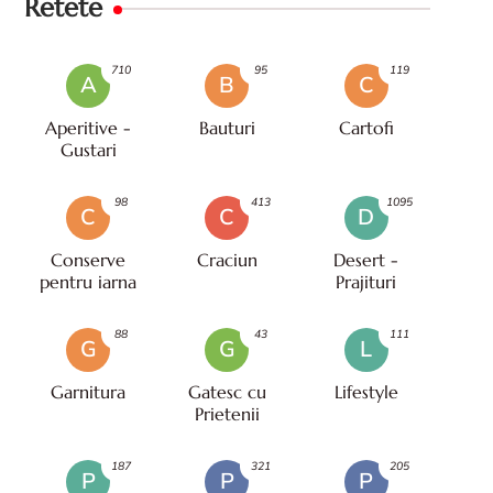
Retete
710
95
119
A
B
C
Aperitive -
Bauturi
Cartofi
Gustari
98
413
1095
C
C
D
Conserve
Craciun
Desert -
pentru iarna
Prajituri
88
43
111
G
G
L
Garnitura
Gatesc cu
Lifestyle
Prietenii
187
321
205
P
P
P