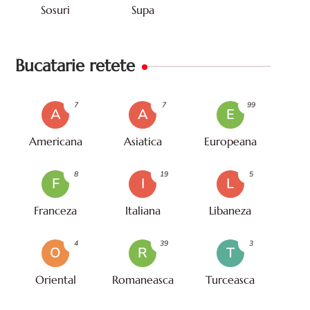
Sosuri
Supa
Bucatarie retete
7
7
99
A
A
E
Americana
Asiatica
Europeana
8
19
5
F
I
L
Franceza
Italiana
Libaneza
4
39
3
O
R
T
Oriental
Romaneasca
Turceasca