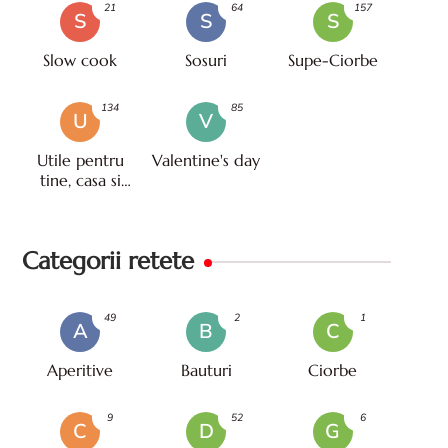
21
64
157
S
S
S
Slow cook
Sosuri
Supe-Ciorbe
134
85
U
V
Utile pentru
Valentine's day
tine, casa si
viata
Categorii retete
49
2
1
A
B
C
Aperitive
Bauturi
Ciorbe
9
52
6
C
D
G