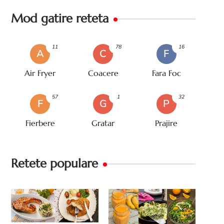
Mod gatire reteta
11
78
16
A
C
F
Air Fryer
Coacere
Fara Foc
57
1
32
F
G
P
Fierbere
Gratar
Prajire
Retete populare