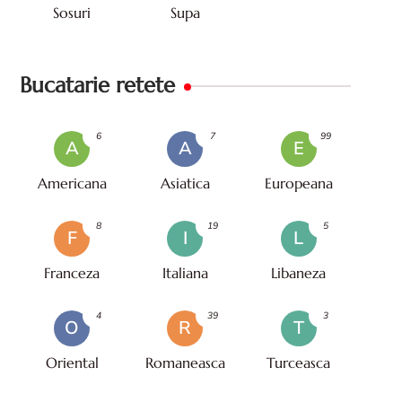
Sosuri
Supa
Bucatarie retete
6
7
99
A
A
E
Americana
Asiatica
Europeana
8
19
5
F
I
L
Franceza
Italiana
Libaneza
4
39
3
O
R
T
Oriental
Romaneasca
Turceasca