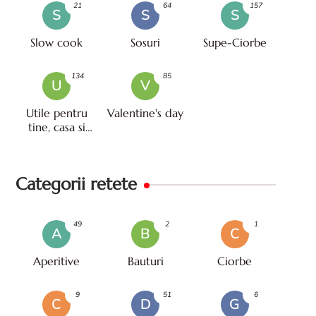
21
64
157
S
S
S
Slow cook
Sosuri
Supe-Ciorbe
134
85
U
V
Utile pentru
Valentine's day
tine, casa si
viata
Categorii retete
49
2
1
A
B
C
Aperitive
Bauturi
Ciorbe
9
51
6
C
D
G