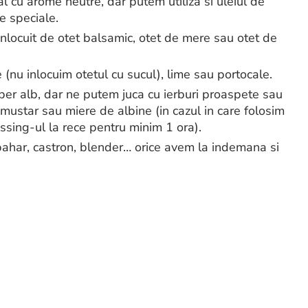
al cu arome neutre, dar putem utiliza si uleiul de
e speciale.
 inlocuit de otet balsamic, otet de mere sau otet de
nu inlocuim otetul cu sucul), lime sau portocale.
per alb, dar ne putem juca cu ierburi proaspete sau
, mustar sau miere de albine (in cazul in care folosim
ssing-ul la rece pentru minim 1 ora).
 pahar, castron, blender… orice avem la indemana si