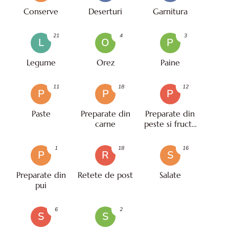
Conserve
Deserturi
Garnitura
21
4
3
L
O
P
Legume
Orez
Paine
11
18
12
P
P
P
Paste
Preparate din
Preparate din
carne
peste si fructe
de mare
1
18
16
P
R
S
Preparate din
Retete de post
Salate
pui
6
2
S
S