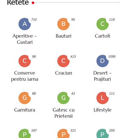
Retete
710
95
119
A
B
C
Aperitive -
Bauturi
Cartofi
Gustari
98
413
1095
C
C
D
Conserve
Craciun
Desert -
pentru iarna
Prajituri
88
43
111
G
G
L
Garnitura
Gatesc cu
Lifestyle
Prietenii
187
321
205
P
P
P