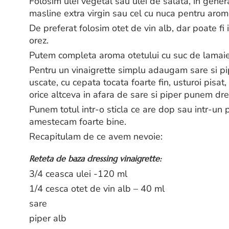
Folosim ulei vegetal sau ulei de salata, in gener
masline extra virgin sau cel cu nuca pentru arom
De preferat folosim otet de vin alb, dar poate fi
orez.
Putem completa aroma otetului cu suc de lamaie (
Pentru un vinaigrette simplu adaugam sare si pi
uscate, cu cepata tocata foarte fin, usturoi pisat
orice altceva in afara de sare si piper punem dre
Punem totul intr-o sticla ce are dop sau intr-un
amestecam foarte bine.
Recapitulam de ce avem nevoie:
Reteta de baza dressing vinaigrette:
3/4 ceasca ulei -120 ml
1/4 cesca otet de vin alb – 40 ml
sare
piper alb