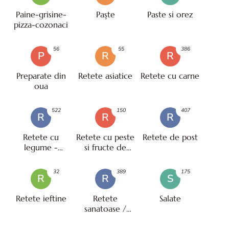
Paine-grisine-
Paşte
Paste si orez
pizza-cozonaci
56
55
386
P
R
R
Preparate din
Retete asiatice
Retete cu carne
oua
522
150
407
R
R
R
Retete cu
Retete cu peste
Retete de post
legume -
si fructe de
vegetariene
mare
32
389
175
R
R
S
Retete ieftine
Retete
Salate
sanatoase /
pentru diete