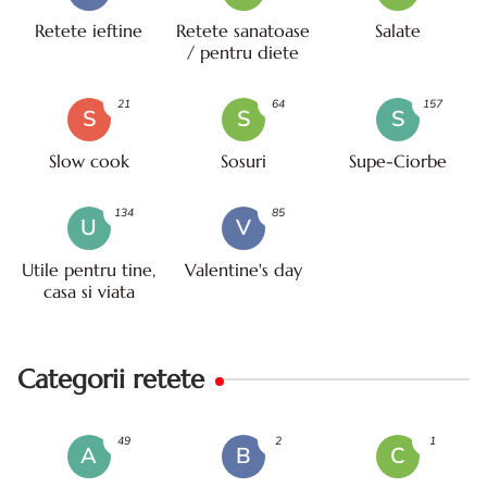
Retete ieftine
Retete sanatoase
Salate
/ pentru diete
21
64
157
S
S
S
Slow cook
Sosuri
Supe-Ciorbe
134
85
U
V
Utile pentru tine,
Valentine's day
casa si viata
Categorii retete
49
2
1
A
B
C