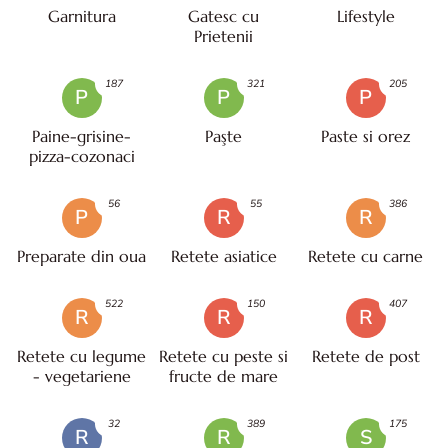
Garnitura
Gatesc cu
Lifestyle
Prietenii
187
321
205
P
P
P
Paine-grisine-
Paşte
Paste si orez
pizza-cozonaci
56
55
386
P
R
R
Preparate din oua
Retete asiatice
Retete cu carne
522
150
407
R
R
R
Retete cu legume
Retete cu peste si
Retete de post
- vegetariene
fructe de mare
32
389
175
R
R
S