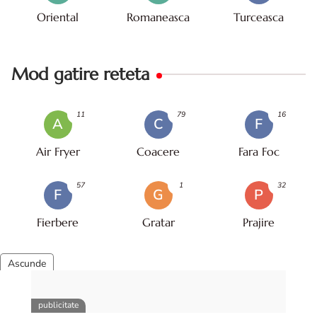
Oriental
Romaneasca
Turceasca
Mod gatire reteta
11
79
16
A
C
F
Air Fryer
Coacere
Fara Foc
57
1
32
F
G
P
Fierbere
Gratar
Prajire
Retete populare