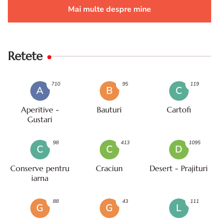
Mai multe despre mine
Retete
710
95
119
A
B
C
Aperitive -
Bauturi
Cartofi
Gustari
98
413
1095
C
C
D
Conserve pentru
Craciun
Desert - Prajituri
iarna
88
43
111
G
G
L