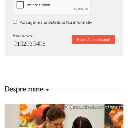
Adaugă-mă la buletinul tău informativ
Evalueaza
1
2
3
4
5
Despre mine