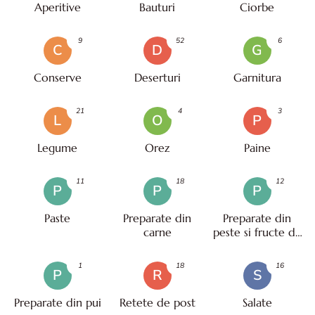
Aperitive
Bauturi
Ciorbe
9
52
6
C
D
G
Conserve
Deserturi
Garnitura
21
4
3
L
O
P
Legume
Orez
Paine
11
18
12
P
P
P
Paste
Preparate din
Preparate din
carne
peste si fructe de
mare
1
18
16
P
R
S
Preparate din pui
Retete de post
Salate