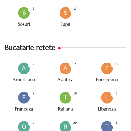
6
2
S
S
Sosuri
Supa
Bucatarie retete
7
7
99
A
A
E
Americana
Asiatica
Europeana
8
19
5
F
I
L
Franceza
Italiana
Libaneza
4
39
3
O
R
T