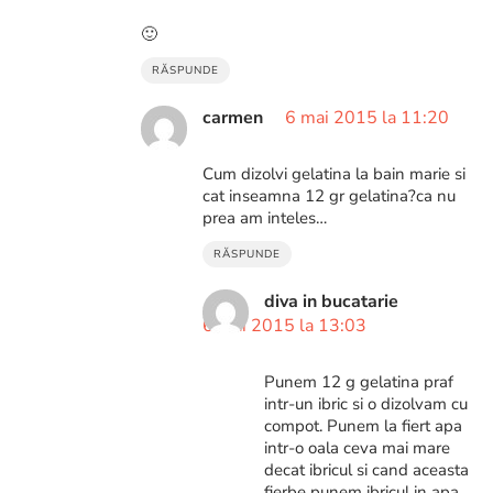
🙂
RĂSPUNDE
carmen
6 mai 2015 la 11:20
Cum dizolvi gelatina la bain marie si
cat inseamna 12 gr gelatina?ca nu
prea am inteles…
RĂSPUNDE
diva in bucatarie
6 mai 2015 la 13:03
Punem 12 g gelatina praf
intr-un ibric si o dizolvam cu
compot. Punem la fiert apa
intr-o oala ceva mai mare
decat ibricul si cand aceasta
fierbe punem ibricul in apa.