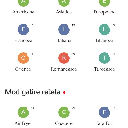
A
A
E
Americana
Asiatica
Europeana
8
19
5
F
I
L
Franceza
Italiana
Libaneza
4
39
3
O
R
T
Oriental
Romaneasca
Turceasca
Mod gatire reteta
11
79
16
A
C
F
Air Fryer
Coacere
Fara Foc