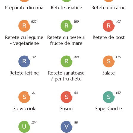
Preparate din oua
Retete asiatice
Retete cu carne
522
150
407
R
R
R
Retete cu legume
Retete cu peste si
Retete de post
- vegetariene
fructe de mare
32
389
175
R
R
S
Retete ieftine
Retete sanatoase
Salate
/ pentru diete
21
64
157
S
S
S
Slow cook
Sosuri
Supe-Ciorbe
134
85
U
V