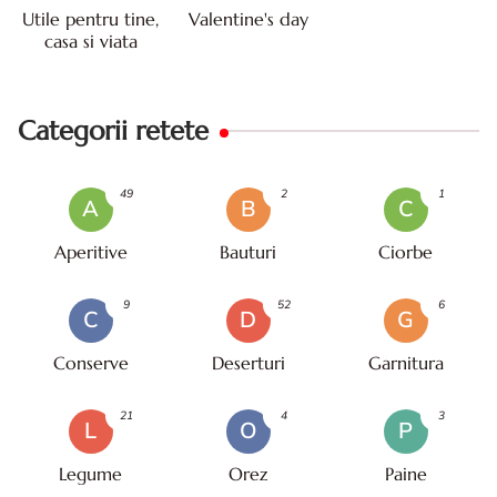
Utile pentru tine,
Valentine's day
casa si viata
Categorii retete
49
2
1
A
B
C
Aperitive
Bauturi
Ciorbe
9
52
6
C
D
G
Conserve
Deserturi
Garnitura
21
4
3
L
O
P
Legume
Orez
Paine