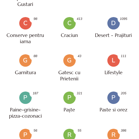
Gustari
98
413
1095
C
C
D
Conserve pentru
Craciun
Desert - Prajituri
iarna
88
43
111
G
G
L
Garnitura
Gatesc cu
Lifestyle
Prietenii
187
321
205
P
P
P
Paine-grisine-
Paşte
Paste si orez
pizza-cozonaci
56
55
386
P
R
R