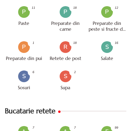
11
18
12
P
P
P
Paste
Preparate din
Preparate din
carne
peste si fructe de
mare
1
18
16
P
R
S
Preparate din pui
Retete de post
Salate
6
2
S
S
Sosuri
Supa
Bucatarie retete
7
7
99