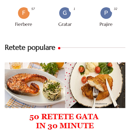
57
1
32
F
G
P
Fierbere
Gratar
Prajire
Retete populare