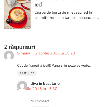
ied
Ciorba de burta de miel sau ied In
anumite zone ale tarii se mananca in
ziua de Paste ciorba de miel in care se
folosesc chiar si intestinele. Am probat-
o si mi-a placut ciorba ...
2 răspunsuri
Simona
2 aprilie 2015 la 15:23
Cat de fraged a iesit!! Pana si in poze se vede..
RĂSPUNDE
diva in bucatarie
8 aprilie 2015 la 15:30
Multumesc!