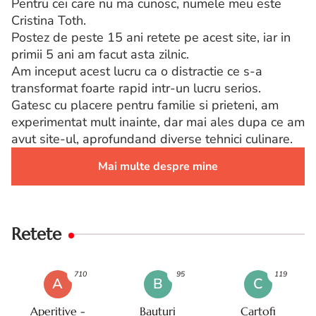
Pentru cei care nu ma cunosc, numele meu este
Cristina Toth.
Postez de peste 15 ani retete pe acest site, iar in
primii 5 ani am facut asta zilnic.
Am inceput acest lucru ca o distractie ce s-a
transformat foarte rapid intr-un lucru serios.
Gatesc cu placere pentru familie si prieteni, am
experimentat mult inainte, dar mai ales dupa ce am
avut site-ul, aprofundand diverse tehnici culinare.
Mai multe despre mine
Retete
710
95
119
A
B
C
Aperitive -
Bauturi
Cartofi