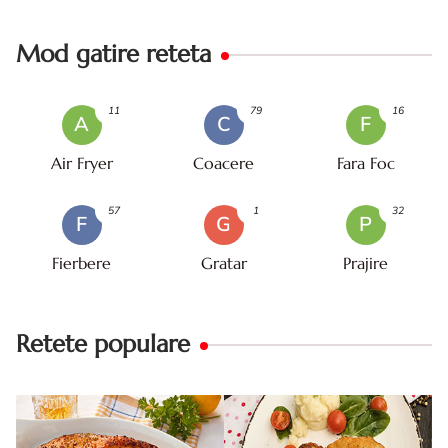
Mod gatire reteta
11
79
16
A
C
F
Air Fryer
Coacere
Fara Foc
57
1
32
F
G
P
Fierbere
Gratar
Prajire
Retete populare