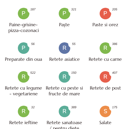
187
321
205
P
P
P
Paine-grisine-
Paşte
Paste si orez
pizza-cozonaci
56
55
386
P
R
R
Preparate din oua
Retete asiatice
Retete cu carne
522
150
407
R
R
R
Retete cu legume
Retete cu peste si
Retete de post
- vegetariene
fructe de mare
32
389
175
R
R
S
Retete ieftine
Retete sanatoase
Salate
/ pentru diete