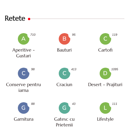
Retete
710
95
119
A
B
C
Aperitive -
Bauturi
Cartofi
Gustari
98
413
1095
C
C
D
Conserve pentru
Craciun
Desert - Prajituri
iarna
88
43
111
G
G
L
Garnitura
Gatesc cu
Lifestyle
Prietenii