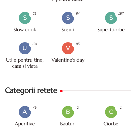
21
64
157
S
S
S
Slow cook
Sosuri
Supe-Ciorbe
134
85
U
V
Utile pentru tine,
Valentine's day
casa si viata
Categorii retete
49
2
1
A
B
C
Aperitive
Bauturi
Ciorbe