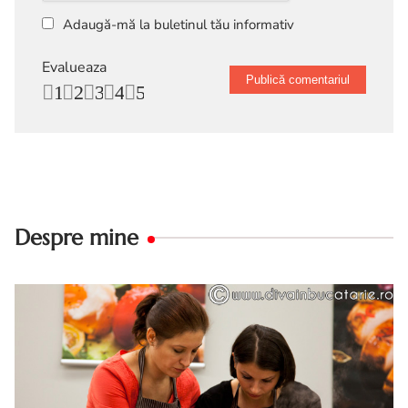
Adaugă-mă la buletinul tău informativ
Evalueaza
1
2
3
4
5
Despre mine