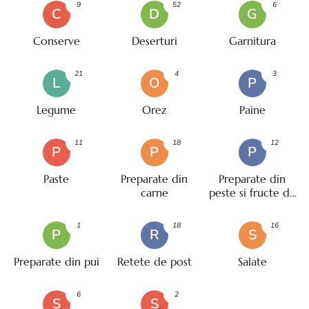
9
52
6
C
D
G
Conserve
Deserturi
Garnitura
21
4
3
L
O
P
Legume
Orez
Paine
11
18
12
P
P
P
Paste
Preparate din
Preparate din
carne
peste si fructe de
mare
1
18
16
P
R
S
Preparate din pui
Retete de post
Salate
6
2
S
S