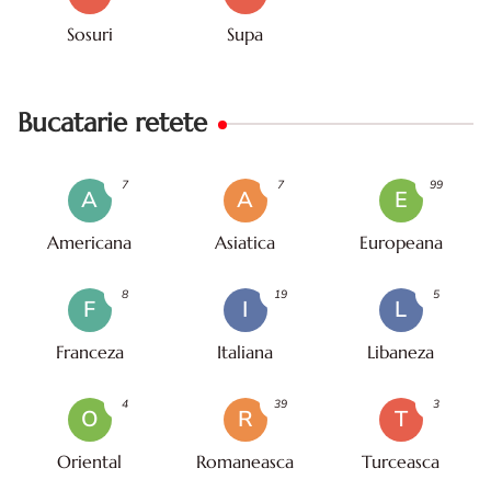
Sosuri
Supa
Bucatarie retete
7
7
99
A
A
E
Americana
Asiatica
Europeana
8
19
5
F
I
L
Franceza
Italiana
Libaneza
4
39
3
O
R
T
Oriental
Romaneasca
Turceasca