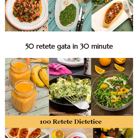
50 retete gata in 30 minute
50 retete gata in 30 minute. 50 idei retete gata in 30
minute. Retete rapide. Retete rapide de mancare. Idei
retete mancare rapid