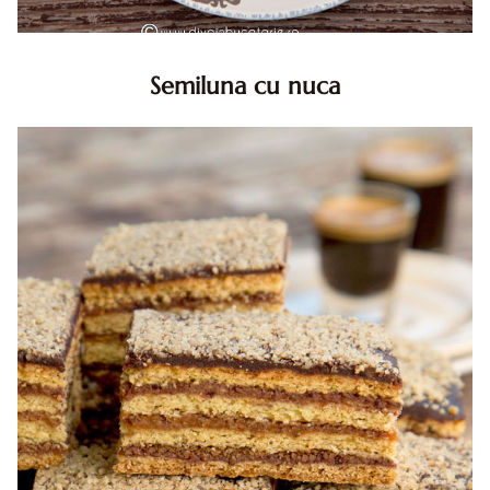
Semiluna cu nuca
Semiluna cu nuca. Prajitura semiluna cu nuca. Prajitura
Semiluna. Prajitura simpla semiluna cu nuci. Semiluna cu
nuca pufoasa