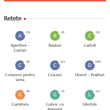
Retete
710
95
119
A
B
C
Aperitive -
Bauturi
Cartofi
Gustari
98
413
1095
C
C
D
Conserve pentru
Craciun
Desert - Prajituri
iarna
88
43
111
G
G
L
Garnitura
Gatesc cu
Lifestyle
Prietenii