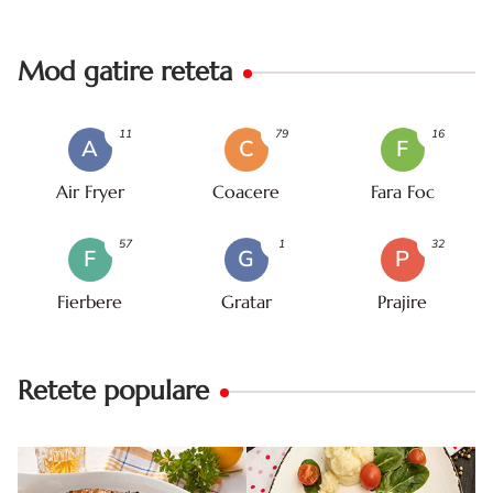
Mod gatire reteta
11
79
16
A
C
F
Air Fryer
Coacere
Fara Foc
57
1
32
F
G
P
Fierbere
Gratar
Prajire
Retete populare