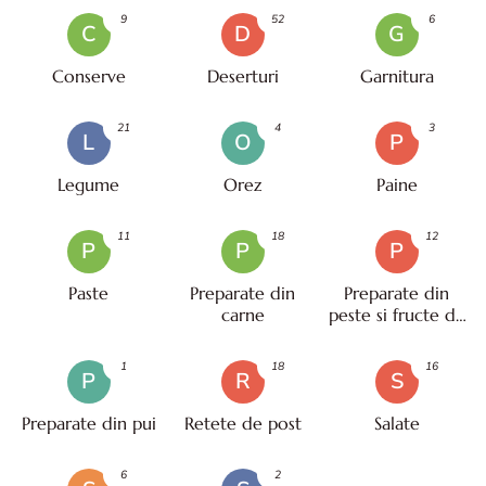
9
52
6
C
D
G
Conserve
Deserturi
Garnitura
21
4
3
L
O
P
Legume
Orez
Paine
11
18
12
P
P
P
Paste
Preparate din
Preparate din
carne
peste si fructe de
mare
1
18
16
P
R
S
Preparate din pui
Retete de post
Salate
6
2