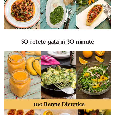
50 retete gata in 30 minute
50 retete gata in 30 minute. 50 idei retete gata in 30
minute. Retete rapide. Retete rapide de mancare. Idei
retete mancare rapid