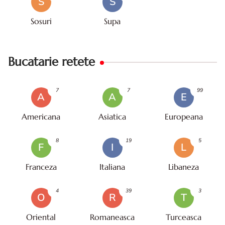
S
S
Sosuri
Supa
Bucatarie retete
7
7
99
A
A
E
Americana
Asiatica
Europeana
8
19
5
F
I
L
Franceza
Italiana
Libaneza
4
39
3
O
R
T
Oriental
Romaneasca
Turceasca