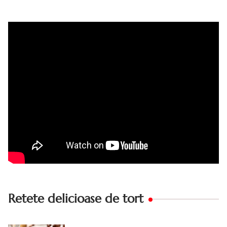
Tort cu crema de zahar ars, reteta veche, din caietul
bunicii. Desi este o reteta veche ramane are inca mare
succes. Acest tort cu crema de zahar ars este unul
din acele torturi...
Retete delicioase de tort