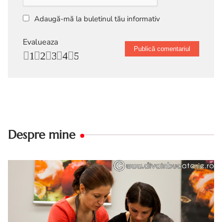
Adaugă-mă la buletinul tău informativ
Evalueaza
1
2
3
4
5
Despre mine