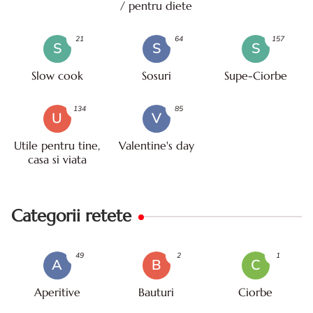
/ pentru diete
21
64
157
S
S
S
Slow cook
Sosuri
Supe-Ciorbe
134
85
U
V
Utile pentru tine,
Valentine's day
casa si viata
Categorii retete
49
2
1
A
B
C
Aperitive
Bauturi
Ciorbe