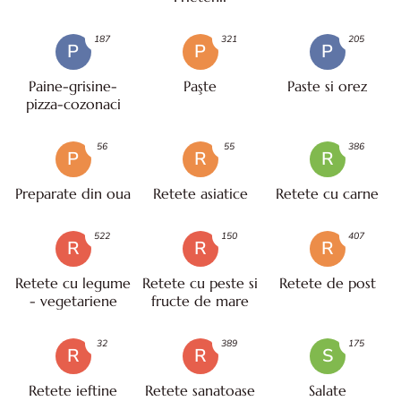
187
321
205
P
P
P
Paine-grisine-
Paşte
Paste si orez
pizza-cozonaci
56
55
386
P
R
R
Preparate din oua
Retete asiatice
Retete cu carne
522
150
407
R
R
R
Retete cu legume
Retete cu peste si
Retete de post
- vegetariene
fructe de mare
32
389
175
R
R
S
Retete ieftine
Retete sanatoase
Salate