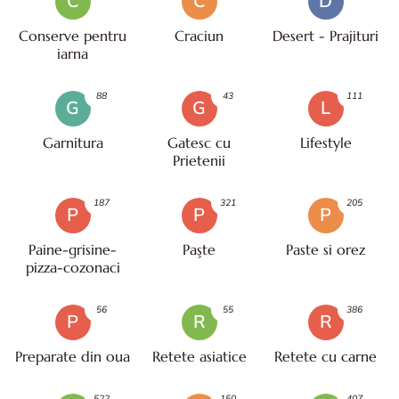
C
C
D
Conserve pentru
Craciun
Desert - Prajituri
iarna
88
43
111
G
G
L
Garnitura
Gatesc cu
Lifestyle
Prietenii
187
321
205
P
P
P
Paine-grisine-
Paşte
Paste si orez
pizza-cozonaci
56
55
386
P
R
R
Preparate din oua
Retete asiatice
Retete cu carne
522
150
407