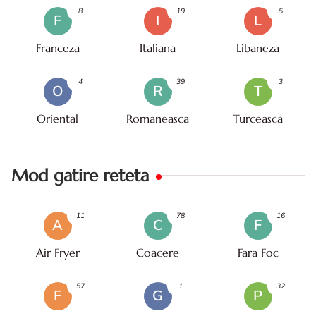
8
19
5
F
I
L
Franceza
Italiana
Libaneza
4
39
3
O
R
T
Oriental
Romaneasca
Turceasca
Mod gatire reteta
11
78
16
A
C
F
Air Fryer
Coacere
Fara Foc
57
1
32
F
G
P