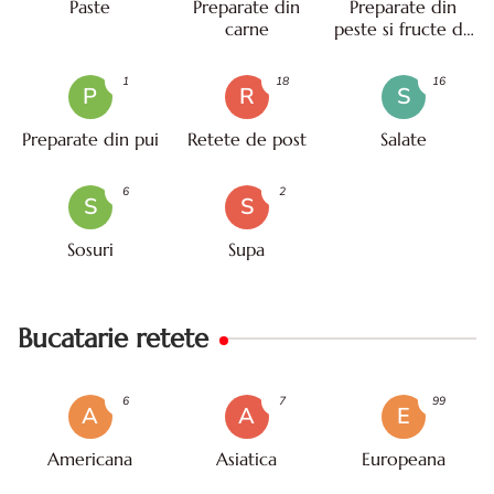
Paste
Preparate din
Preparate din
carne
peste si fructe de
mare
1
18
16
P
R
S
Preparate din pui
Retete de post
Salate
6
2
S
S
Sosuri
Supa
Bucatarie retete
6
7
99
A
A
E
Americana
Asiatica
Europeana