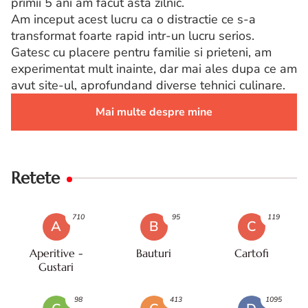
primii 5 ani am facut asta zilnic.
Am inceput acest lucru ca o distractie ce s-a
transformat foarte rapid intr-un lucru serios.
Gatesc cu placere pentru familie si prieteni, am
experimentat mult inainte, dar mai ales dupa ce am
avut site-ul, aprofundand diverse tehnici culinare.
Mai multe despre mine
Retete
710
95
119
A
B
C
Aperitive -
Bauturi
Cartofi
Gustari
98
413
1095