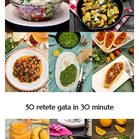
50 retete gata in 30 minute
50 retete gata in 30 minute. 50 idei retete gata in 30
minute. Retete rapide. Retete rapide de mancare. Idei
retete mancare rapid