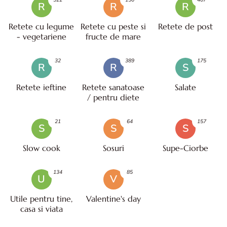
R
R
R
Retete cu legume
Retete cu peste si
Retete de post
- vegetariene
fructe de mare
32
389
175
R
R
S
Retete ieftine
Retete sanatoase
Salate
/ pentru diete
21
64
157
S
S
S
Slow cook
Sosuri
Supe-Ciorbe
134
85
U
V
Utile pentru tine,
Valentine's day
casa si viata