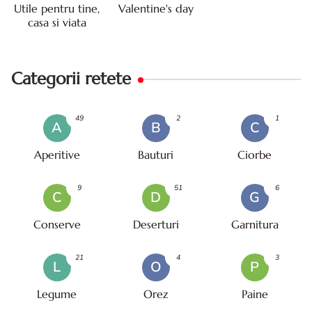
Utile pentru tine,
Valentine's day
casa si viata
Categorii retete
49
2
1
A
B
C
Aperitive
Bauturi
Ciorbe
9
51
6
C
D
G
Conserve
Deserturi
Garnitura
21
4
3
L
O
P
Legume
Orez
Paine