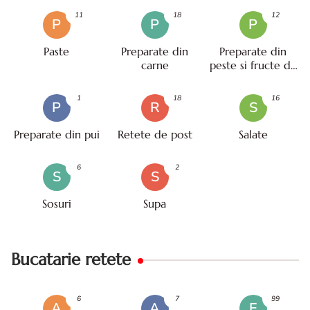
11
18
12
P
P
P
Paste
Preparate din
Preparate din
carne
peste si fructe de
mare
1
18
16
P
R
S
Preparate din pui
Retete de post
Salate
6
2
S
S
Sosuri
Supa
Bucatarie retete
6
7
99
A
A
E