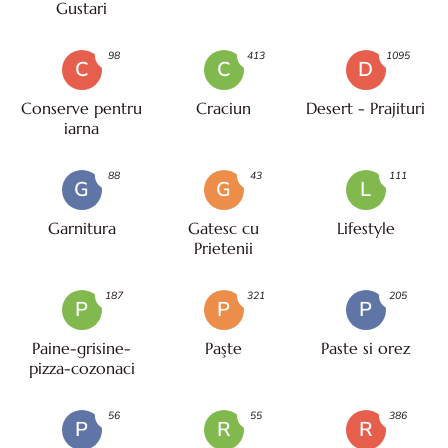
Gustari
98
413
1095
C
C
D
Conserve pentru
Craciun
Desert - Prajituri
iarna
88
43
111
G
G
L
Garnitura
Gatesc cu
Lifestyle
Prietenii
187
321
205
P
P
P
Paine-grisine-
Paşte
Paste si orez
pizza-cozonaci
56
55
386
P
R
R