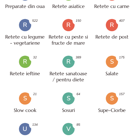
Preparate din oua
Retete asiatice
Retete cu carne
522
150
407
R
R
R
Retete cu legume
Retete cu peste si
Retete de post
- vegetariene
fructe de mare
32
389
175
R
R
S
Retete ieftine
Retete sanatoase
Salate
/ pentru diete
21
64
157
S
S
S
Slow cook
Sosuri
Supe-Ciorbe
134
85
U
V