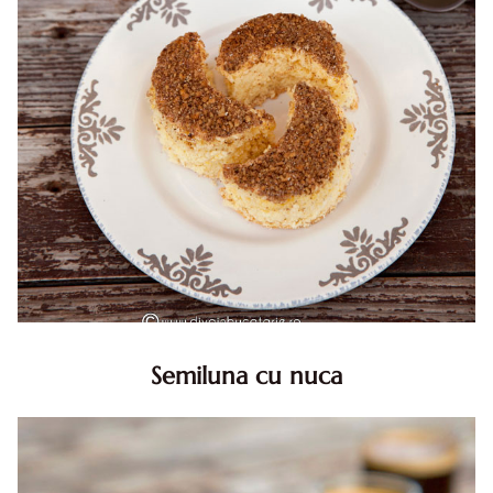
Semiluna cu nuca
Semiluna cu nuca. Prajitura semiluna cu nuca. Prajitura
Semiluna. Prajitura simpla semiluna cu nuci. Semiluna cu
nuca pufoasa