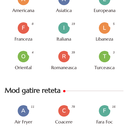
Americana
Asiatica
Europeana
8
19
5
F
I
L
Franceza
Italiana
Libaneza
4
39
3
O
R
T
Oriental
Romaneasca
Turceasca
Mod gatire reteta
11
78
16
A
C
F
Air Fryer
Coacere
Fara Foc