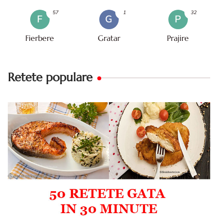
57
1
32
F
G
P
Fierbere
Gratar
Prajire
Retete populare