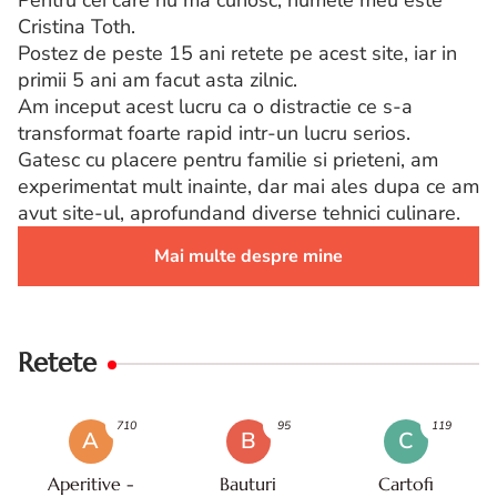
Pentru cei care nu ma cunosc, numele meu este
Cristina Toth.
Postez de peste 15 ani retete pe acest site, iar in
primii 5 ani am facut asta zilnic.
Am inceput acest lucru ca o distractie ce s-a
transformat foarte rapid intr-un lucru serios.
Gatesc cu placere pentru familie si prieteni, am
experimentat mult inainte, dar mai ales dupa ce am
avut site-ul, aprofundand diverse tehnici culinare.
Mai multe despre mine
Retete
710
95
119
A
B
C
Aperitive -
Bauturi
Cartofi