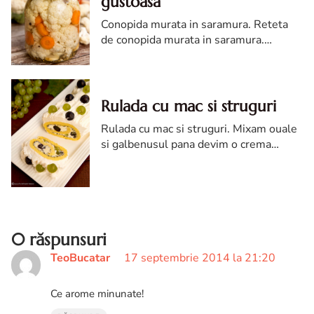
gustoasa
Conopida murata in saramura. Reteta
de conopida murata in saramura.
Conopida murata. Cum faci conopida in
saramura
Rulada cu mac si struguri
Rulada cu mac si struguri. Mixam ouale
si galbenusul pana devim o crema
spumoasa, apoi adaugam zaharul tos si
cel vanilat si continuam sa mixam.
0 răspunsuri
TeoBucatar
17 septembrie 2014 la 21:20
Ce arome minunate!