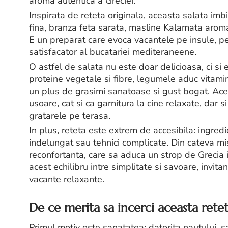
aroma autentica a Greciei.
Inspirata de reteta originala, aceasta salata imbi
fina, branza feta sarata, masline Kalamata aroma
E un preparat care evoca vacantele pe insule, pe
satisfacator al bucatariei mediteraneene.
O astfel de salata nu este doar delicioasa, ci si 
proteine vegetale si fibre, legumele aduc vitami
un plus de grasimi sanatoase si gust bogat. Acea
usoare, cat si ca garnitura la cine relaxate, dar s
gratarele pe terasa.
In plus, reteta este extrem de accesibila: ingred
indelungat sau tehnici complicate. Din cateva mis
reconfortanta, care sa aduca un strop de Grecia i
acest echilibru intre simplitate si savoare, inv
vacante relaxante.
De ce merita sa incerci aceasta rete
Primul motiv este sanatatea: datorita nautului, 