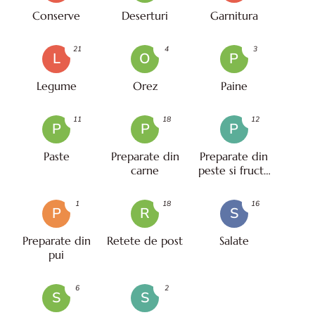
Conserve
Deserturi
Garnitura
21
4
3
L
O
P
Legume
Orez
Paine
11
18
12
P
P
P
Paste
Preparate din
Preparate din
carne
peste si fructe
de mare
1
18
16
P
R
S
Preparate din
Retete de post
Salate
pui
6
2
S
S