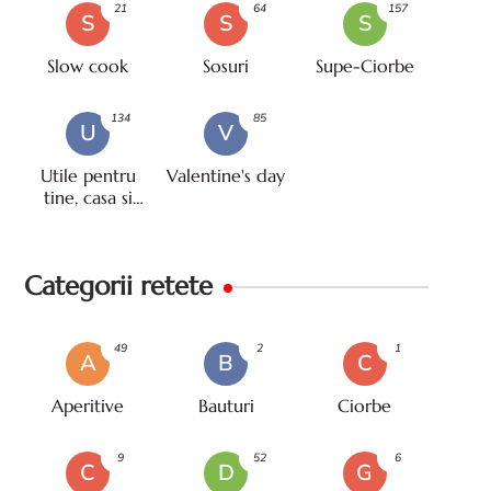
21
64
157
S
S
S
Slow cook
Sosuri
Supe-Ciorbe
134
85
U
V
Utile pentru
Valentine's day
tine, casa si
viata
Categorii retete
49
2
1
A
B
C
Aperitive
Bauturi
Ciorbe
9
52
6
C
D
G