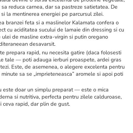
r sa reduca carnea, dar sa pastreze satietatea. De
si la mentinerea energiei pe parcursul zilei.
rea branzei feta si a maslinelor Kalamata confera o
ect cu aciditatea sucului de lamaie din dressing si cu
e ulei de masline extra-virgin si putin oregano
diteraneean desavarsit.
oate prepara rapid, nu necesita gatire (daca folosesti
le tale — poti adauga ierburi proaspete, ardei gras
ntezi. Este, de asemenea, o alegere excelenta pentru
0 minute sa se „imprieteneasca” aromele si apoi poti
nu este doar un simplu preparat — este o mica
derna si nutritiva, perfecta pentru zilele calduroase,
ceva rapid, dar plin de gust.