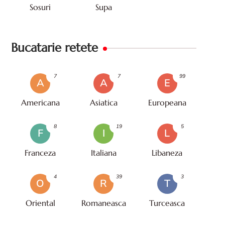
Sosuri
Supa
Bucatarie retete
7
7
99
A
A
E
Americana
Asiatica
Europeana
8
19
5
F
I
L
Franceza
Italiana
Libaneza
4
39
3
O
R
T
Oriental
Romaneasca
Turceasca