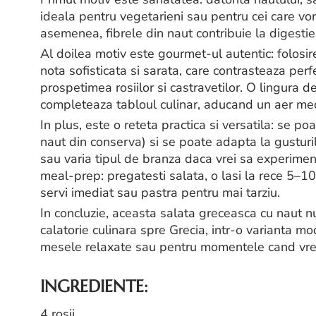
ideala pentru vegetarieni sau pentru cei care vo
asemenea, fibrele din naut contribuie la digestie 
Al doilea motiv este gourmet-ul autentic: folosi
nota sofisticata si sarata, care contrasteaza perf
prospetimea rosiilor si castravetilor. O lingura d
completeaza tabloul culinar, aducand un aer me
In plus, este o reteta practica si versatila: se p
naut din conserva) si se poate adapta la gusturi
sau varia tipul de branza daca vrei sa experime
meal-prep: pregatesti salata, o lasi la rece 5–1
servi imediat sau pastra pentru mai tarziu.
In concluzie, aceasta salata greceasca cu naut 
calatorie culinara spre Grecia, intr-o varianta mo
mesele relaxate sau pentru momentele cand vrei 
INGREDIENTE:
4 rosii