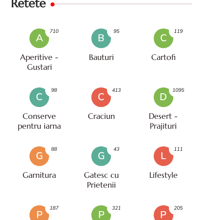
Retete
710
95
119
A
B
C
Aperitive -
Bauturi
Cartofi
Gustari
98
413
1095
C
C
D
Conserve
Craciun
Desert -
pentru iarna
Prajituri
88
43
111
G
G
L
Garnitura
Gatesc cu
Lifestyle
Prietenii
187
321
205
P
P
P