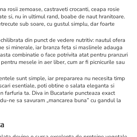
na rosii zemoase, castraveti crocanti, ceapa rosie
te si, nu in ultimul rand, boabe de naut hranitoare.
trecute sub soare, cu gustul simplu, dar foarte
echilibrata din punct de vedere nutritiv: nautul ofera
ne si minerale, iar branza feta si maslinele adauga
sta combinatie o face potrivita atat pentru pranzuri
i pentru mesele in aer liber, cum ar fi picnicurile sau
ientele sunt simple, iar prepararea nu necesita timp
cari esentiale, poti obtine o salata eleganta si
n farfuria ta. Diva in Bucatarie puncteaza exact
itandu-ne sa savuram „mancarea buna” cu gandul la
ta
salata devine o sursa excelenta de proteine vegetale,