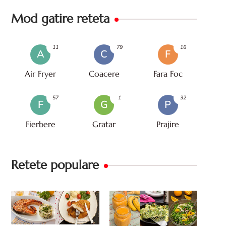
Mod gatire reteta
11
79
16
A
C
F
Air Fryer
Coacere
Fara Foc
57
1
32
F
G
P
Fierbere
Gratar
Prajire
Retete populare