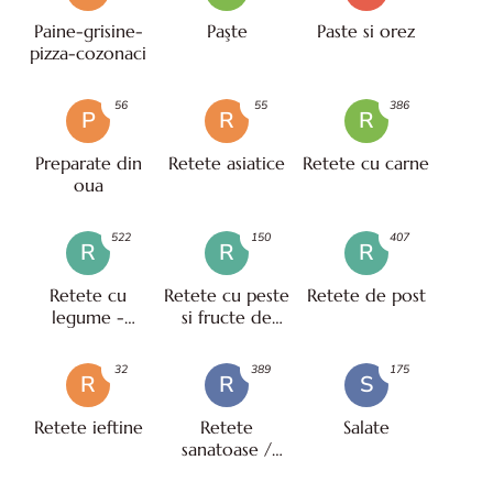
Paine-grisine-
Paşte
Paste si orez
pizza-cozonaci
56
55
386
P
R
R
Preparate din
Retete asiatice
Retete cu carne
oua
522
150
407
R
R
R
Retete cu
Retete cu peste
Retete de post
legume -
si fructe de
vegetariene
mare
32
389
175
R
R
S
Retete ieftine
Retete
Salate
sanatoase /
pentru diete