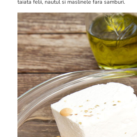
taiata felii, nautul si maslinele fara samburi.