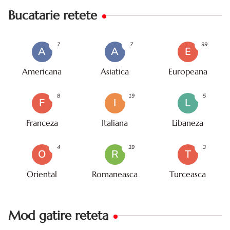
Bucatarie retete
7
7
99
A
A
E
Americana
Asiatica
Europeana
8
19
5
F
I
L
Franceza
Italiana
Libaneza
4
39
3
O
R
T
Oriental
Romaneasca
Turceasca
Mod gatire reteta