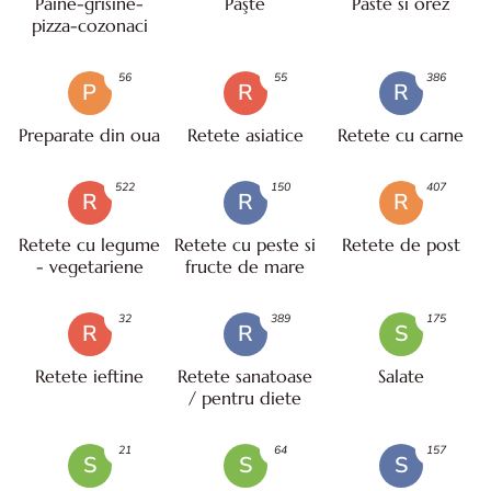
Paine-grisine-
Paşte
Paste si orez
pizza-cozonaci
56
55
386
P
R
R
Preparate din oua
Retete asiatice
Retete cu carne
522
150
407
R
R
R
Retete cu legume
Retete cu peste si
Retete de post
- vegetariene
fructe de mare
32
389
175
R
R
S
Retete ieftine
Retete sanatoase
Salate
/ pentru diete
21
64
157
S
S
S