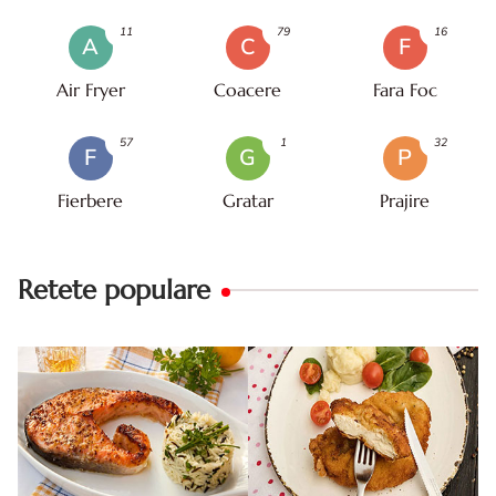
11
79
16
A
C
F
Air Fryer
Coacere
Fara Foc
57
1
32
F
G
P
Fierbere
Gratar
Prajire
Retete populare