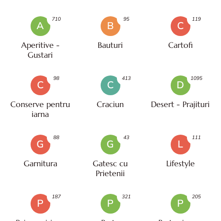
710
95
119
A
B
C
Aperitive -
Bauturi
Cartofi
Gustari
98
413
1095
C
C
D
Conserve pentru
Craciun
Desert - Prajituri
iarna
88
43
111
G
G
L
Garnitura
Gatesc cu
Lifestyle
Prietenii
187
321
205
P
P
P