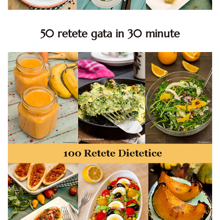
50 retete gata in 30 minute
50 retete gata in 30 minute. 50 idei retete gata in 30
minute. Retete rapide. Retete rapide de mancare. Idei
retete mancare rapid