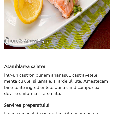
Asamblarea salatei
Intr-un castron punem ananasul, castravetele,
menta cu ulei si lamaie, si ardeiul iute. Amestecam
bine toate ingredientele pana cand compozitia
devine uniforma si aromata.
Servirea preparatului
Luam somonul de pe gratar si il punem pe un