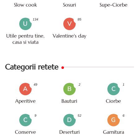
Slow cook
Sosuri
Supe-Ciorbe
134
85
U
V
Utile pentru tine,
Valentine's day
casa si viata
Categorii retete
49
2
1
A
B
C
Aperitive
Bauturi
Ciorbe
9
52
6
C
D
G
Conserve
Deserturi
Garnitura