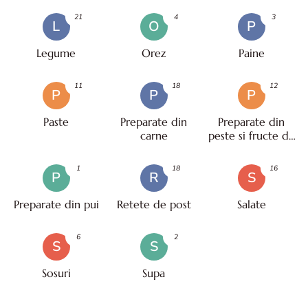
21
4
3
L
O
P
Legume
Orez
Paine
11
18
12
P
P
P
Paste
Preparate din
Preparate din
carne
peste si fructe de
mare
1
18
16
P
R
S
Preparate din pui
Retete de post
Salate
6
2
S
S
Sosuri
Supa