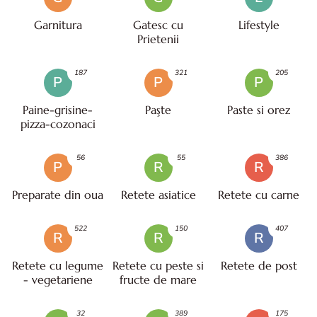
Garnitura
Gatesc cu
Lifestyle
Prietenii
187
321
205
P
P
P
Paine-grisine-
Paşte
Paste si orez
pizza-cozonaci
56
55
386
P
R
R
Preparate din oua
Retete asiatice
Retete cu carne
522
150
407
R
R
R
Retete cu legume
Retete cu peste si
Retete de post
- vegetariene
fructe de mare
32
389
175