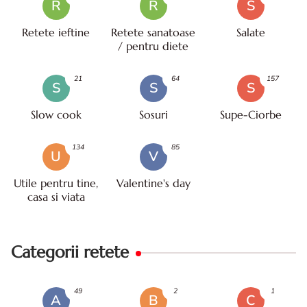
R
R
S
Retete ieftine
Retete sanatoase
Salate
/ pentru diete
21
64
157
S
S
S
Slow cook
Sosuri
Supe-Ciorbe
134
85
U
V
Utile pentru tine,
Valentine's day
casa si viata
Categorii retete
49
2
1
A
B
C