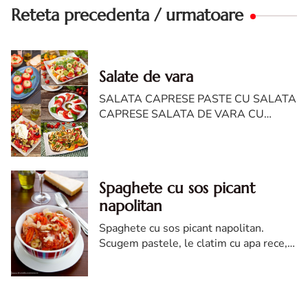
Reteta precedenta / urmatoare
Salate de vara
SALATA CAPRESE PASTE CU SALATA
CAPRESE SALATA DE VARA CU
TORTELLINI SI PARMEZAN SALATA
DE SPANAC CU ROSII SI
MOZZARELLA SALATA DE DOVLECEI
CU IAURT SI USTUROI R...
Spaghete cu sos picant
napolitan
Spaghete cu sos picant napolitan.
Scugem pastele, le clatim cu apa rece,
apoi le impartim in castroane. Punem
peste ele sos, ardei kapia taiati fasii si
felii de masline verzi.