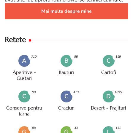
Mai multe despre mine
Retete
710
95
119
A
B
C
Aperitive -
Bauturi
Cartofi
Gustari
98
413
1095
C
C
D
Conserve pentru
Craciun
Desert - Prajituri
iarna
88
43
111
G
G
L