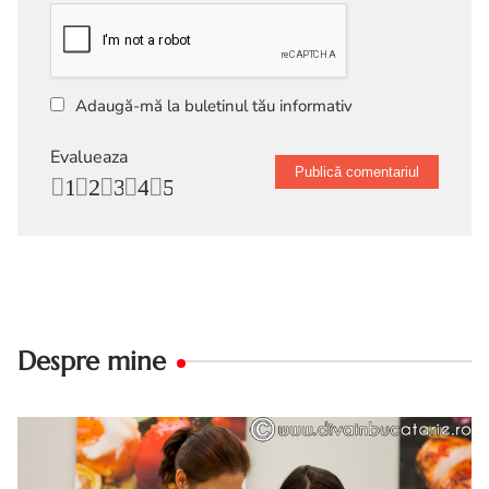
Adaugă-mă la buletinul tău informativ
Evalueaza
1
2
3
4
5
Despre mine