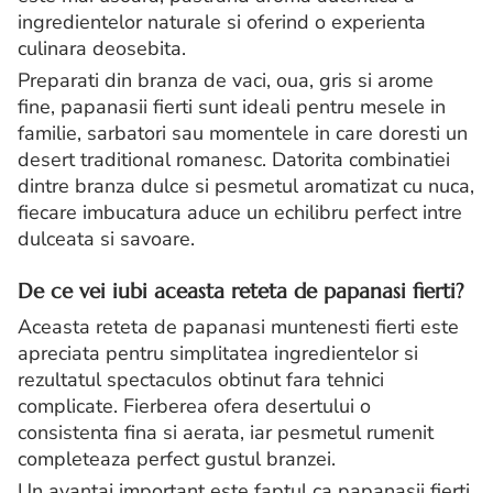
ingredientelor naturale si oferind o experienta
culinara deosebita.
Preparati din branza de vaci, oua, gris si arome
fine, papanasii fierti sunt ideali pentru mesele in
familie, sarbatori sau momentele in care doresti un
desert traditional romanesc. Datorita combinatiei
dintre branza dulce si pesmetul aromatizat cu nuca,
fiecare imbucatura aduce un echilibru perfect intre
dulceata si savoare.
De ce vei iubi aceasta reteta de papanasi fierti?
Aceasta reteta de papanasi muntenesti fierti este
apreciata pentru simplitatea ingredientelor si
rezultatul spectaculos obtinut fara tehnici
complicate. Fierberea ofera desertului o
consistenta fina si aerata, iar pesmetul rumenit
completeaza perfect gustul branzei.
Un avantaj important este faptul ca papanasii fierti