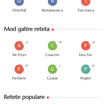
O
R
T
Oriental
Romaneasca
Turceasca
Mod gatire reteta
11
79
16
A
C
F
Air Fryer
Coacere
Fara Foc
57
1
32
F
G
P
Fierbere
Gratar
Prajire
Retete populare