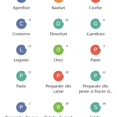
Aperitive
Bauturi
Ciorbe
9
52
6
C
D
G
Conserve
Deserturi
Garnitura
21
4
3
L
O
P
Legume
Orez
Paine
11
18
12
P
P
P
Paste
Preparate din
Preparate din
carne
peste si fructe de
mare
1
18
16
P
R
S