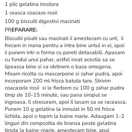
1 plic gelatina incolora
1 ceasca coacaze rosii
100 g biscuiti digestivi macinati
PR
EPARARE:
Biscuitii pisati sau macinati ii amestecam cu unt, ii
frecam in mana pentru a intra bine untul in ei, apoi
ii punem intr-o forma cu pereti detasabili. Apasam
cu fundul unui pahar, astfel incat acestia sa se
lipeasca bine si sa obtinem o baza omogena.
Mixam ricotta cu mascarpone si zahar pudra, apoi
incorporam 200 ml frisca batuta tare. Strivim
coacazele rosii si le fierbem cu 100 g zahar pudra
timp de 10-15 minute, sau pana siropul se
ingroasa. Il strecuram, apoi il lasam sa se raceasca.
Punem 10 g gelatina la inmuiat in 50 ml frisca
lichida, apoi o topim la baine marie. Adaugam 1-2
linguri din compozitia de branza peste gelatina
tinuta la baine-marie, amestecam bine, apoi