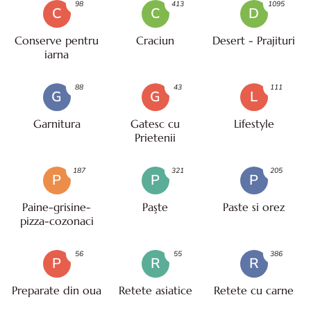
98
413
1095
C
C
D
Conserve pentru
Craciun
Desert - Prajituri
iarna
88
43
111
G
G
L
Garnitura
Gatesc cu
Lifestyle
Prietenii
187
321
205
P
P
P
Paine-grisine-
Paşte
Paste si orez
pizza-cozonaci
56
55
386
P
R
R
Preparate din oua
Retete asiatice
Retete cu carne