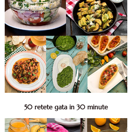
50 retete gata in 30 minute
50 retete gata in 30 minute. 50 idei retete gata in 30
minute. Retete rapide. Retete rapide de mancare. Idei
retete mancare rapid