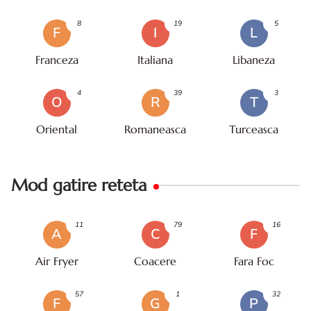
8
19
5
F
I
L
Franceza
Italiana
Libaneza
4
39
3
O
R
T
Oriental
Romaneasca
Turceasca
Mod gatire reteta
11
79
16
A
C
F
Air Fryer
Coacere
Fara Foc
57
1
32
F
G
P