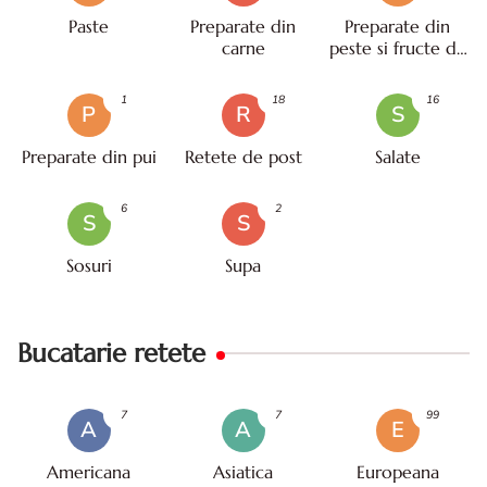
Paste
Preparate din
Preparate din
carne
peste si fructe de
mare
1
18
16
P
R
S
Preparate din pui
Retete de post
Salate
6
2
S
S
Sosuri
Supa
Bucatarie retete
7
7
99
A
A
E
Americana
Asiatica
Europeana