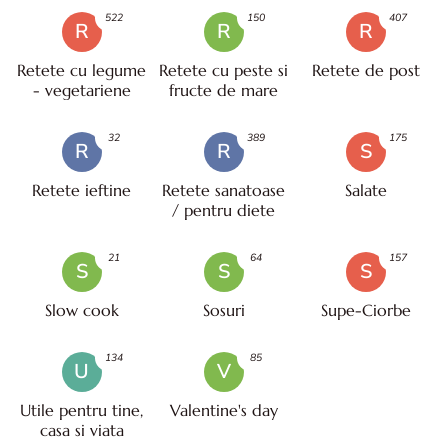
522
150
407
R
R
R
Retete cu legume
Retete cu peste si
Retete de post
- vegetariene
fructe de mare
32
389
175
R
R
S
Retete ieftine
Retete sanatoase
Salate
/ pentru diete
21
64
157
S
S
S
Slow cook
Sosuri
Supe-Ciorbe
134
85
U
V
Utile pentru tine,
Valentine's day
casa si viata