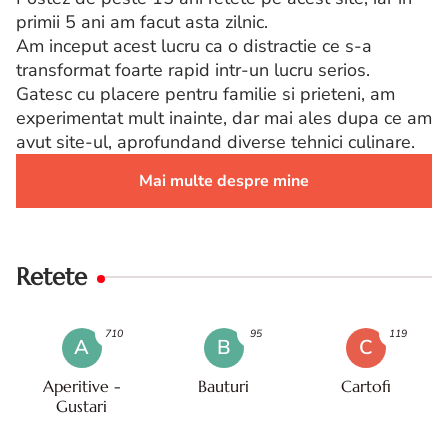
primii 5 ani am facut asta zilnic.
Am inceput acest lucru ca o distractie ce s-a
transformat foarte rapid intr-un lucru serios.
Gatesc cu placere pentru familie si prieteni, am
experimentat mult inainte, dar mai ales dupa ce am
avut site-ul, aprofundand diverse tehnici culinare.
Mai multe despre mine
Retete
710
95
119
A
B
C
Aperitive -
Bauturi
Cartofi
Gustari