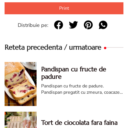
Print
Distribuie pe:
Reteta precedenta / urmatoare
Pandispan cu fructe de
padure
Pandispan cu fructe de padure.
Pandispan pregatit cu zmeura, coacaze,
afine sau ce fructe aveti la indemana
pentru a incepe ziua delicios.
Tort de ciocolata fara faina