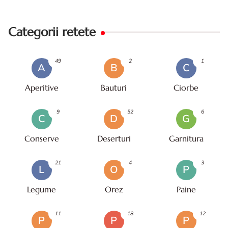
Categorii retete
49
2
1
A
B
C
Aperitive
Bauturi
Ciorbe
9
52
6
C
D
G
Conserve
Deserturi
Garnitura
21
4
3
L
O
P
Legume
Orez
Paine
11
18
12
P
P
P