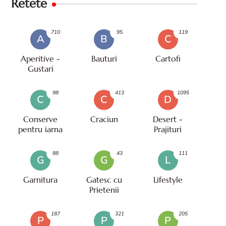
Retete
710
95
119
A
B
C
Aperitive -
Bauturi
Cartofi
Gustari
98
413
1095
C
C
D
Conserve
Craciun
Desert -
pentru iarna
Prajituri
88
43
111
G
G
L
Garnitura
Gatesc cu
Lifestyle
Prietenii
187
321
205
P
P
P