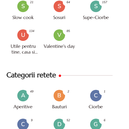
21
64
157
S
S
S
Slow cook
Sosuri
Supe-Ciorbe
134
85
U
V
Utile pentru
Valentine's day
tine, casa si
viata
Categorii retete
49
2
1
A
B
C
Aperitive
Bauturi
Ciorbe
9
52
6
C
D
G