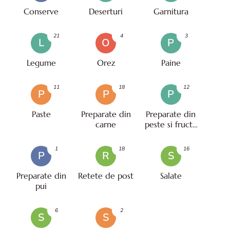
Conserve
Deserturi
Garnitura
21
4
3
L
O
P
Legume
Orez
Paine
11
18
12
P
P
P
Paste
Preparate din
Preparate din
carne
peste si fructe
de mare
1
18
16
P
R
S
Preparate din
Retete de post
Salate
pui
6
2
S
S