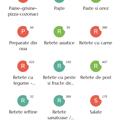
Paine-grisine-
Paşte
Paste si orez
pizza-cozonaci
56
55
386
P
R
R
Preparate din
Retete asiatice
Retete cu carne
oua
522
150
407
R
R
R
Retete cu
Retete cu peste
Retete de post
legume -
si fructe de
vegetariene
mare
32
389
175
R
R
S
Retete ieftine
Retete
Salate
sanatoase /
pentru diete