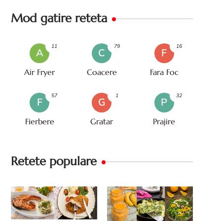
Mod gatire reteta
11
79
16
A
C
F
Air Fryer
Coacere
Fara Foc
57
1
32
F
G
P
Fierbere
Gratar
Prajire
Retete populare