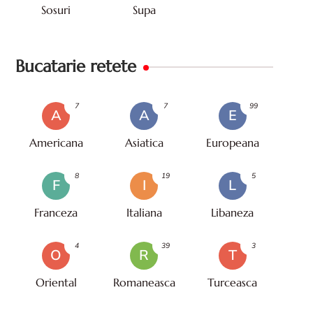
Sosuri
Supa
Bucatarie retete
7
7
99
A
A
E
Americana
Asiatica
Europeana
8
19
5
F
I
L
Franceza
Italiana
Libaneza
4
39
3
O
R
T
Oriental
Romaneasca
Turceasca