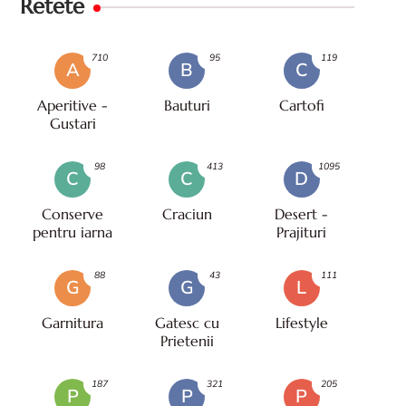
Retete
710
95
119
A
B
C
Aperitive -
Bauturi
Cartofi
Gustari
98
413
1095
C
C
D
Conserve
Craciun
Desert -
pentru iarna
Prajituri
88
43
111
G
G
L
Garnitura
Gatesc cu
Lifestyle
Prietenii
187
321
205
P
P
P