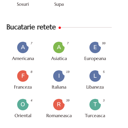
Sosuri
Supa
Bucatarie retete
7
7
99
A
A
E
Americana
Asiatica
Europeana
8
19
5
F
I
L
Franceza
Italiana
Libaneza
4
39
3
O
R
T
Oriental
Romaneasca
Turceasca