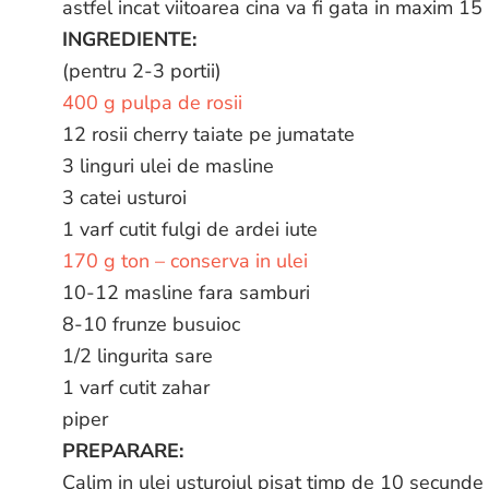
astfel incat viitoarea cina va fi gata in maxim 15
INGREDIENTE:
(pentru 2-3 portii)
400 g pulpa de rosii
12 rosii cherry taiate pe jumatate
3 linguri ulei de masline
3 catei usturoi
1 varf cutit fulgi de ardei iute
170 g ton – conserva in ulei
10-12 masline fara samburi
8-10 frunze busuioc
1/2 lingurita sare
1 varf cutit zahar
piper
PREPARARE:
Calim in ulei usturoiul pisat timp de 10 secunde