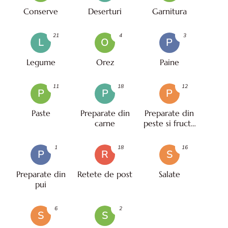
Conserve
Deserturi
Garnitura
21
4
3
L
O
P
Legume
Orez
Paine
11
18
12
P
P
P
Paste
Preparate din
Preparate din
carne
peste si fructe
de mare
1
18
16
P
R
S
Preparate din
Retete de post
Salate
pui
6
2
S
S