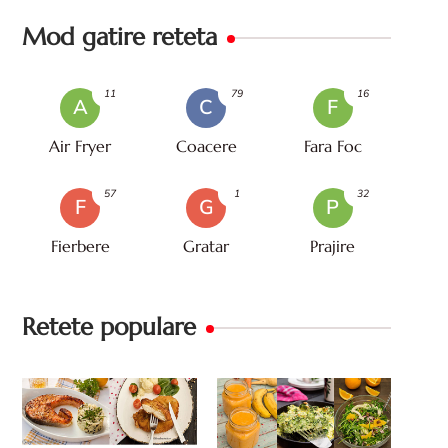
Mod gatire reteta
11
79
16
A
C
F
Air Fryer
Coacere
Fara Foc
57
1
32
F
G
P
Fierbere
Gratar
Prajire
Retete populare