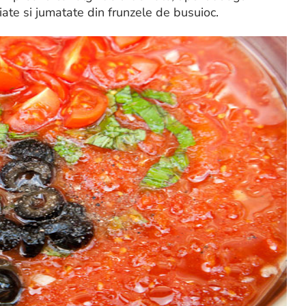
liate si jumatate din frunzele de busuioc.