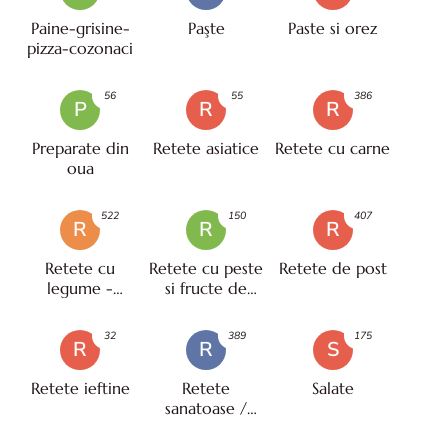
Paine-grisine-
Paşte
Paste si orez
pizza-cozonaci
56
55
386
P
R
R
Preparate din
Retete asiatice
Retete cu carne
oua
522
150
407
R
R
R
Retete cu
Retete cu peste
Retete de post
legume -
si fructe de
vegetariene
mare
32
389
175
R
R
S
Retete ieftine
Retete
Salate
sanatoase /
pentru diete