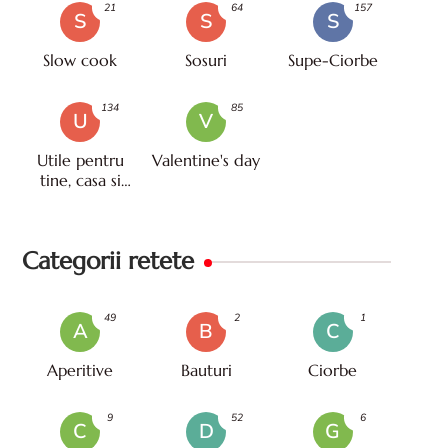
21
64
157
S
S
S
Slow cook
Sosuri
Supe-Ciorbe
134
85
U
V
Utile pentru
Valentine's day
tine, casa si
viata
Categorii retete
49
2
1
A
B
C
Aperitive
Bauturi
Ciorbe
9
52
6
C
D
G