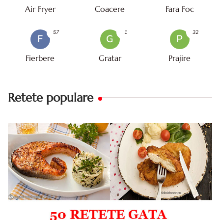
Air Fryer
Coacere
Fara Foc
57
1
32
F
G
P
Fierbere
Gratar
Prajire
Retete populare