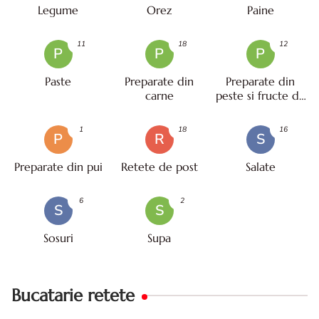
Legume
Orez
Paine
11
18
12
P
P
P
Paste
Preparate din
Preparate din
carne
peste si fructe de
mare
1
18
16
P
R
S
Preparate din pui
Retete de post
Salate
6
2
S
S
Sosuri
Supa
Bucatarie retete