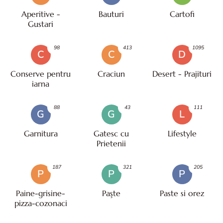
Aperitive -
Bauturi
Cartofi
Gustari
98
413
1095
C
C
D
Conserve pentru
Craciun
Desert - Prajituri
iarna
88
43
111
G
G
L
Garnitura
Gatesc cu
Lifestyle
Prietenii
187
321
205
P
P
P
Paine-grisine-
Paşte
Paste si orez
pizza-cozonaci