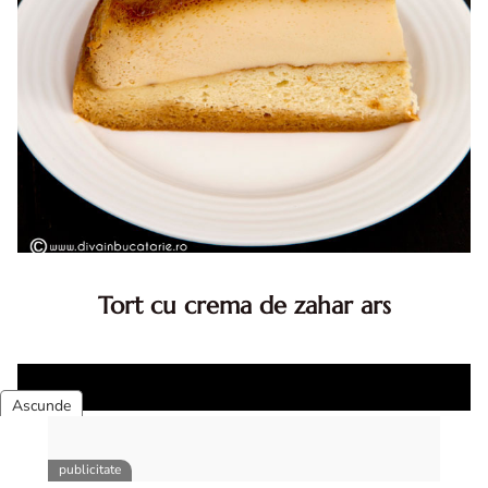
Tort cu crema de zahar ars
Tort cu crema de zahar ars, reteta veche, din caietul
bunicii. Desi este o reteta veche ramane are inca mare
succes. Acest tort cu crema de zahar ars este unul
din acele torturi...