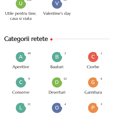
U
V
Utile pentru tine,
Valentine's day
casa si viata
Categorii retete
49
2
1
A
B
C
Aperitive
Bauturi
Ciorbe
9
52
6
C
D
G
Conserve
Deserturi
Garnitura
21
4
3
L
O
P