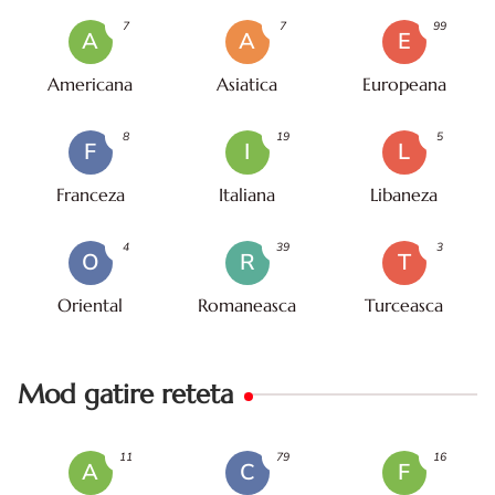
7
7
99
A
A
E
Americana
Asiatica
Europeana
8
19
5
F
I
L
Franceza
Italiana
Libaneza
4
39
3
O
R
T
Oriental
Romaneasca
Turceasca
Mod gatire reteta
11
79
16
A
C
F