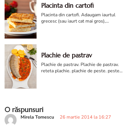
Placinta din cartofi
Placinta din cartofi. Adaugam iaurtul
grecesc (sau iaurt cat mai gros),
parmezanul si 2 oua batute, apoi faina
amestecata cu praful de copt.
Plachie de pastrav
Plachie de pastrav. Plachie de pastrav.
reteta plachie. plachie de peste. peste
la cuptor cu ceapa. reteta de plachie de
pastrav. plachie de pastrav reteta diva
0 răspunsuri
Mirela Tomescu
26 martie 2014 la 16:27