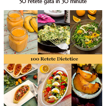
50 retete gata in 30 minute
50 retete gata in 30 minute. 50 idei retete gata in 30
minute. Retete rapide. Retete rapide de mancare. Idei
retete mancare rapid