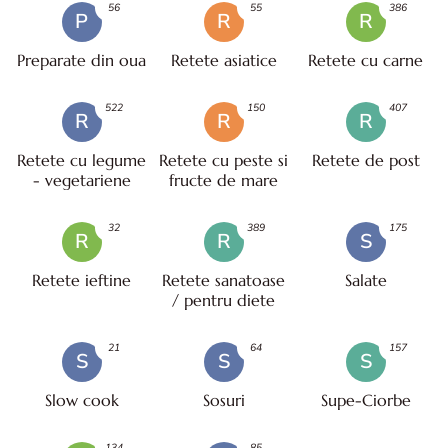
56
55
386
P
R
R
Preparate din oua
Retete asiatice
Retete cu carne
522
150
407
R
R
R
Retete cu legume
Retete cu peste si
Retete de post
- vegetariene
fructe de mare
32
389
175
R
R
S
Retete ieftine
Retete sanatoase
Salate
/ pentru diete
21
64
157
S
S
S
Slow cook
Sosuri
Supe-Ciorbe
134
85