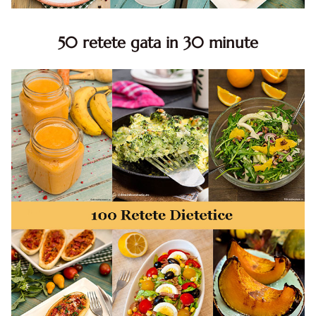
50 retete gata in 30 minute
50 retete gata in 30 minute. 50 idei retete gata in 30
minute. Retete rapide. Retete rapide de mancare. Idei
retete mancare rapid