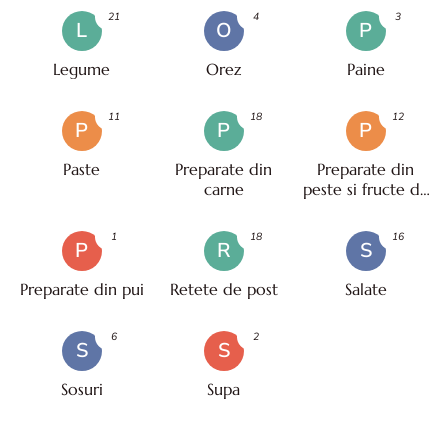
21
4
3
L
O
P
Legume
Orez
Paine
11
18
12
P
P
P
Paste
Preparate din
Preparate din
carne
peste si fructe de
mare
1
18
16
P
R
S
Preparate din pui
Retete de post
Salate
6
2
S
S
Sosuri
Supa