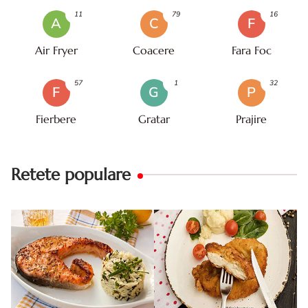
11
79
16
A
C
F
Air Fryer
Coacere
Fara Foc
57
1
32
F
G
P
Fierbere
Gratar
Prajire
Retete populare