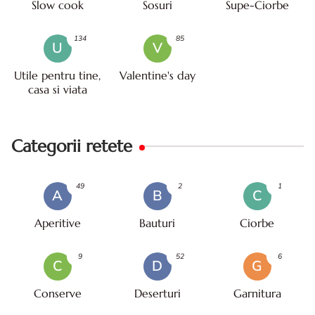
Slow cook
Sosuri
Supe-Ciorbe
134
85
U
V
Utile pentru tine,
Valentine's day
casa si viata
Categorii retete
49
2
1
A
B
C
Aperitive
Bauturi
Ciorbe
9
52
6
C
D
G
Conserve
Deserturi
Garnitura