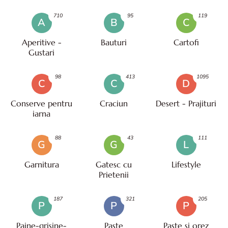
710
95
119
A
B
C
Aperitive -
Bauturi
Cartofi
Gustari
98
413
1095
C
C
D
Conserve pentru
Craciun
Desert - Prajituri
iarna
88
43
111
G
G
L
Garnitura
Gatesc cu
Lifestyle
Prietenii
187
321
205
P
P
P
Paine-grisine-
Paşte
Paste si orez