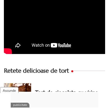
Retete delicioase de tort
Tort de ciocolata cu visine
Tort de ciocolata cu visine — un desert
elegant, dulce-acrisor, cu blat pufos de