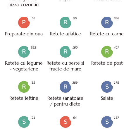
pizza-cozonaci
56
55
386
P
R
R
Preparate din oua
Retete asiatice
Retete cu carne
522
150
407
R
R
R
Retete cu legume
Retete cu peste si
Retete de post
- vegetariene
fructe de mare
32
389
175
R
R
S
Retete ieftine
Retete sanatoase
Salate
/ pentru diete
21
64
157
S
S
S