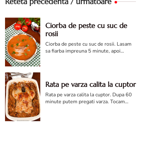
Reteta precedenta / urmatoare
Ciorba de peste cu suc de
rosii
Ciorba de peste cu suc de rosii. Lasam
sa fiarba impreuna 5 minute, apoi
scoatem pestele. Lasam cateva
bucatele intregi pentru a fi servite in
farfurie, restul il dam prin sita.
Rata pe varza calita la cuptor
Rata pe varza calita la cuptor. Dupa 60
minute putem pregati varza. Tocam
marunt varza proaspata si cea murata, o
amestecam si o punem pe foc cu o
ceapa tocata si putina apa.