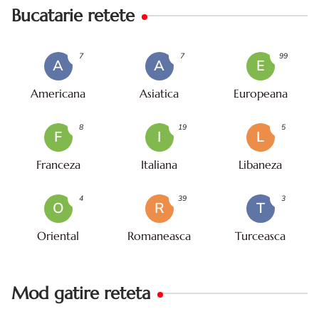
Bucatarie retete
7
7
99
A
A
E
Americana
Asiatica
Europeana
8
19
5
F
I
L
Franceza
Italiana
Libaneza
4
39
3
O
R
T
Oriental
Romaneasca
Turceasca
Mod gatire reteta