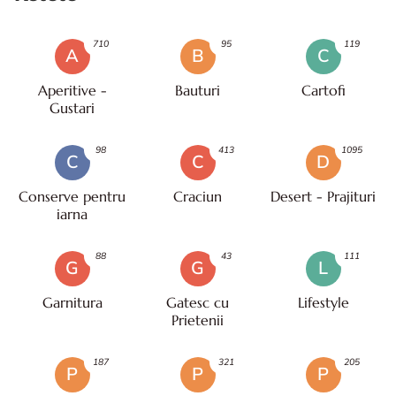
710
95
119
A
B
C
Aperitive -
Bauturi
Cartofi
Gustari
98
413
1095
C
C
D
Conserve pentru
Craciun
Desert - Prajituri
iarna
88
43
111
G
G
L
Garnitura
Gatesc cu
Lifestyle
Prietenii
187
321
205
P
P
P