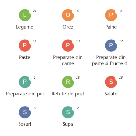
21
4
3
L
O
P
Legume
Orez
Paine
11
18
12
P
P
P
Paste
Preparate din
Preparate din
carne
peste si fructe de
mare
1
18
16
P
R
S
Preparate din pui
Retete de post
Salate
6
2
S
S
Sosuri
Supa