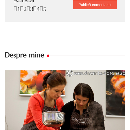
Evalueaza
1
2
3
4
5
Despre mine