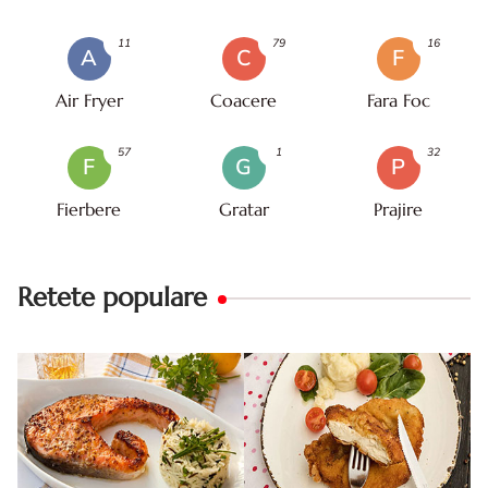
11
79
16
A
C
F
Air Fryer
Coacere
Fara Foc
57
1
32
F
G
P
Fierbere
Gratar
Prajire
Retete populare