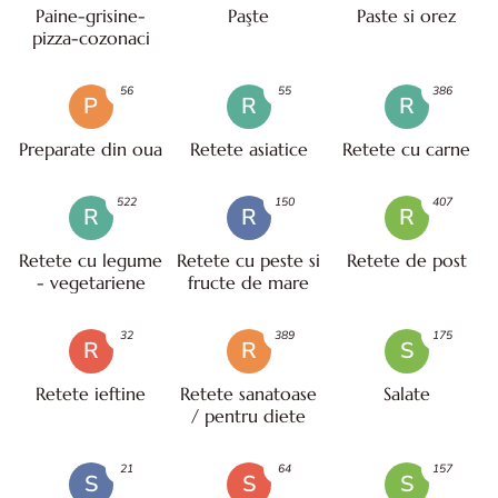
Paine-grisine-
Paşte
Paste si orez
pizza-cozonaci
56
55
386
P
R
R
Preparate din oua
Retete asiatice
Retete cu carne
522
150
407
R
R
R
Retete cu legume
Retete cu peste si
Retete de post
- vegetariene
fructe de mare
32
389
175
R
R
S
Retete ieftine
Retete sanatoase
Salate
/ pentru diete
21
64
157
S
S
S