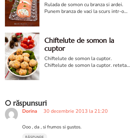
Rulada de somon cu branza si ardei.
Punem branza de vaci la scurs intr-o
sita. O lasam astfel o ora. In acest timp
tocam ardeii (daca sunt medii vom folosi
jumatate din fiecare culoare).
Chiftelute de somon la
cuptor
Chiftelute de somon la cuptor.
Chiftelute de somon la cuptor. reteta
de chiftelute de somon la cuptor.
Chiftelute de somon la cuptor reteta
diva
0 răspunsuri
Dorina
30 decembrie 2013 la 21:20
Ooo , da , si frumos si gustos.
RĂSPUNDE