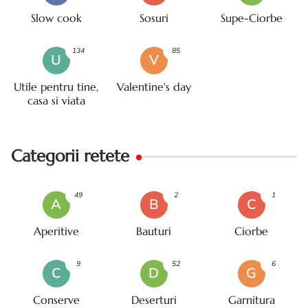
Slow cook
Sosuri
Supe-Ciorbe
134
85
U
V
Utile pentru tine,
Valentine's day
casa si viata
Categorii retete
49
2
1
A
B
C
Aperitive
Bauturi
Ciorbe
9
52
6
C
D
G
Conserve
Deserturi
Garnitura