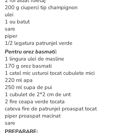
2 foi aluat foietaj
200 g ciuperci tip champignon
ulei
1 ou batut
sare
piper
1/2 legatura patrunjel verde
Pentru orez basmati:
1 lingura ulei de masline
170 g orez basmati
1 catel mic usturoi tocat cubulete mici
220 ml apa
250 ml supa de pui
1 cubulet de 2*2 cm de unt
2 fire ceapa verde tocata
cateva fire de patrunjel proaspat tocat
piper proaspat macinat
sare
PREPARARE: