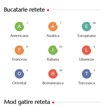
Bucatarie retete
7
7
99
A
A
E
Americana
Asiatica
Europeana
8
19
5
F
I
L
Franceza
Italiana
Libaneza
4
39
3
O
R
T
Oriental
Romaneasca
Turceasca
Mod gatire reteta