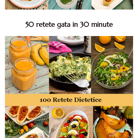
50 retete gata in 30 minute
50 retete gata in 30 minute. 50 idei retete gata in 30
minute. Retete rapide. Retete rapide de mancare. Idei
retete mancare rapid