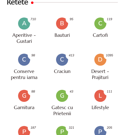
Retete
710
95
119
A
B
C
Aperitive -
Bauturi
Cartofi
Gustari
98
413
1095
C
C
D
Conserve
Craciun
Desert -
pentru iarna
Prajituri
88
43
111
G
G
L
Garnitura
Gatesc cu
Lifestyle
Prietenii
187
321
205
P
P
P