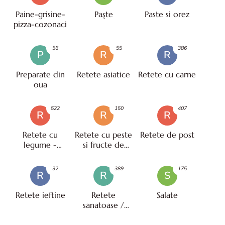
Paine-grisine-
Paşte
Paste si orez
pizza-cozonaci
56
55
386
P
R
R
Preparate din
Retete asiatice
Retete cu carne
oua
522
150
407
R
R
R
Retete cu
Retete cu peste
Retete de post
legume -
si fructe de
vegetariene
mare
32
389
175
R
R
S
Retete ieftine
Retete
Salate
sanatoase /
pentru diete