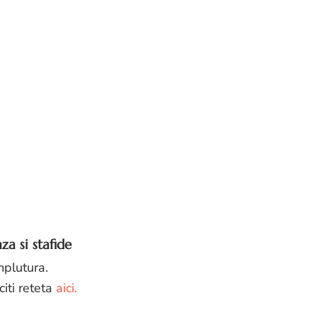
a si stafide
mplutura.
citi reteta
aici.