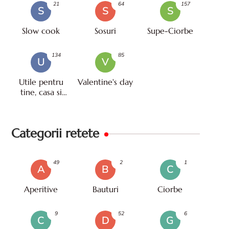
21
64
157
S
S
S
Slow cook
Sosuri
Supe-Ciorbe
134
85
U
V
Utile pentru
Valentine's day
tine, casa si
viata
Categorii retete
49
2
1
A
B
C
Aperitive
Bauturi
Ciorbe
9
52
6
C
D
G