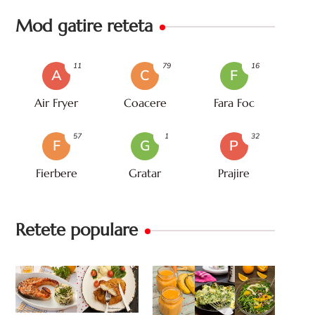
Mod gatire reteta
11
79
16
A
C
F
Air Fryer
Coacere
Fara Foc
57
1
32
F
G
P
Fierbere
Gratar
Prajire
Retete populare