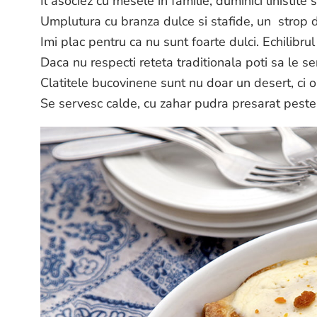
Il asociez cu mesele in familie, duminici linistite 
Umplutura cu branza dulce si stafide, un strop de
Imi plac pentru ca nu sunt foarte dulci. Echilibr
Daca nu respecti reteta traditionala poti sa le ser
Clatitele bucovinene sunt nu doar un desert, ci o 
Se servesc calde, cu zahar pudra presarat peste