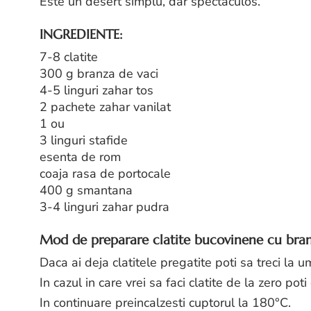
Este un desert simplu, dar spectaculos.
INGREDIENTE:
7-8 clatite
300 g branza de vaci
4-5 linguri zahar tos
2 pachete zahar vanilat
1 ou
3 linguri stafide
esenta de rom
coaja rasa de portocale
400 g smantana
3-4 linguri zahar pudra
Mod de preparare clatite bucovinene cu branz
Daca ai deja clatitele pregatite poti sa treci la u
In cazul in care vrei sa faci clatite de la zero poti 
In continuare preincalzesti cuptorul la 180°C.