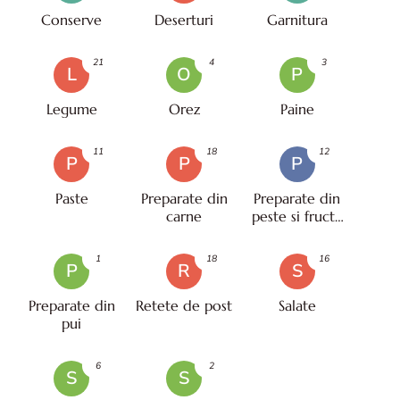
Conserve
Deserturi
Garnitura
21
4
3
L
O
P
Legume
Orez
Paine
11
18
12
P
P
P
Paste
Preparate din
Preparate din
carne
peste si fructe
de mare
1
18
16
P
R
S
Preparate din
Retete de post
Salate
pui
6
2
S
S