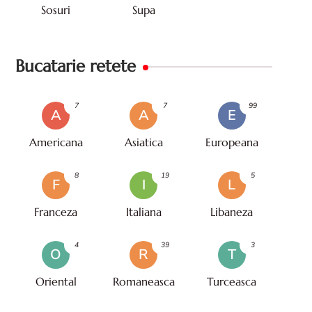
Sosuri
Supa
Bucatarie retete
7
7
99
A
A
E
Americana
Asiatica
Europeana
8
19
5
F
I
L
Franceza
Italiana
Libaneza
4
39
3
O
R
T
Oriental
Romaneasca
Turceasca