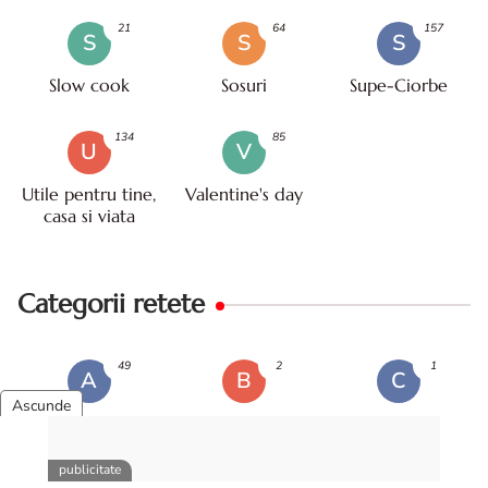
21
64
157
S
S
S
Slow cook
Sosuri
Supe-Ciorbe
134
85
U
V
Utile pentru tine,
Valentine's day
casa si viata
Categorii retete
49
2
1
A
B
C
Aperitive
Bauturi
Ciorbe
9
52
6