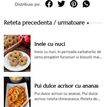
Distribuie pe:
Reteta precedenta / urmatoare
Inele cu nuci
Inele cu nuci. In perioada sarbatorile de
iarna pregatim fursecuri si biscuiti mai
mult decat in restul anului. Copiii sunt
absolut incantati sa rontaie o mica
dulcegarie, dar nu numai ei ;)...
Pui dulce acrisor cu ananas
Pui dulce acrisor cu ananas. Pui dulce
acrisor reteta chinezeasca. Reteta de
pui dulce acrisor. Reteta de pui cu