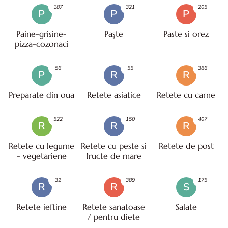
187
321
205
P
P
P
Paine-grisine-
Paşte
Paste si orez
pizza-cozonaci
56
55
386
P
R
R
Preparate din oua
Retete asiatice
Retete cu carne
522
150
407
R
R
R
Retete cu legume
Retete cu peste si
Retete de post
- vegetariene
fructe de mare
32
389
175
R
R
S
Retete ieftine
Retete sanatoase
Salate
/ pentru diete