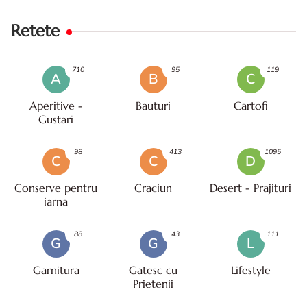
Retete
710
95
119
A
B
C
Aperitive -
Bauturi
Cartofi
Gustari
98
413
1095
C
C
D
Conserve pentru
Craciun
Desert - Prajituri
iarna
88
43
111
G
G
L
Garnitura
Gatesc cu
Lifestyle
Prietenii