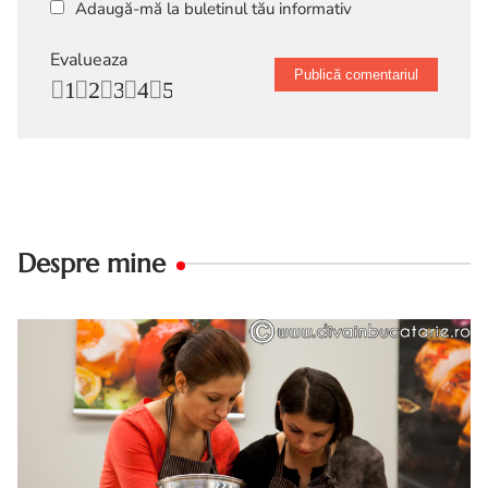
Adaugă-mă la buletinul tău informativ
Evalueaza
1
2
3
4
5
Despre mine