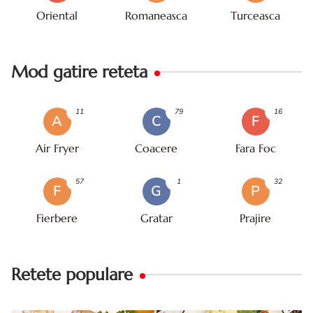
Oriental
Romaneasca
Turceasca
Mod gatire reteta
11
79
16
A
C
F
Air Fryer
Coacere
Fara Foc
57
1
32
F
G
P
Fierbere
Gratar
Prajire
Retete populare