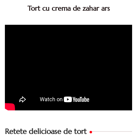
Tort cu crema de zahar ars
Tort cu crema de zahar ars, reteta veche, din caietul
bunicii. Desi este o reteta veche ramane are inca mare
succes. Acest tort cu crema de zahar ars este unul
din acele torturi...
Retete delicioase de tort