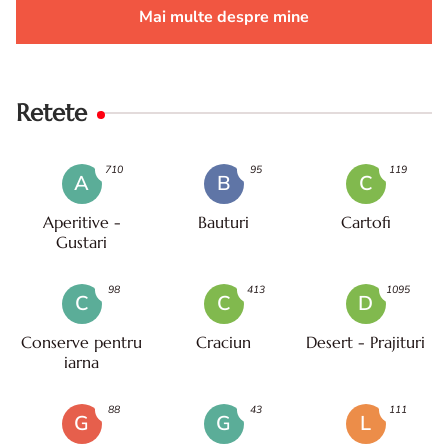
Mai multe despre mine
Retete
710
95
119
A
B
C
Aperitive -
Bauturi
Cartofi
Gustari
98
413
1095
C
C
D
Conserve pentru
Craciun
Desert - Prajituri
iarna
88
43
111
G
G
L