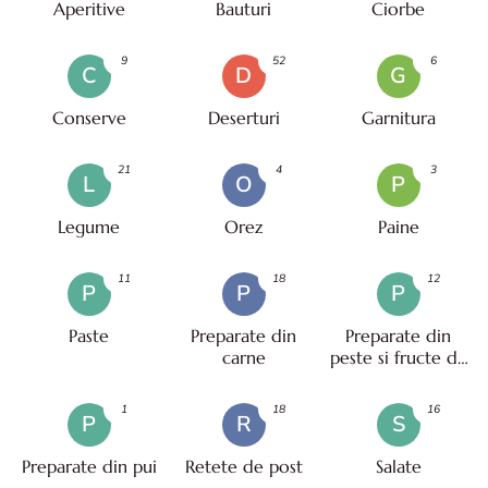
Aperitive
Bauturi
Ciorbe
9
52
6
C
D
G
Conserve
Deserturi
Garnitura
21
4
3
L
O
P
Legume
Orez
Paine
11
18
12
P
P
P
Paste
Preparate din
Preparate din
carne
peste si fructe de
mare
1
18
16
P
R
S
Preparate din pui
Retete de post
Salate