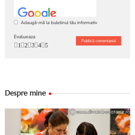
Adaugă-mă la buletinul tău informativ
Evalueaza
1
2
3
4
5
Despre mine