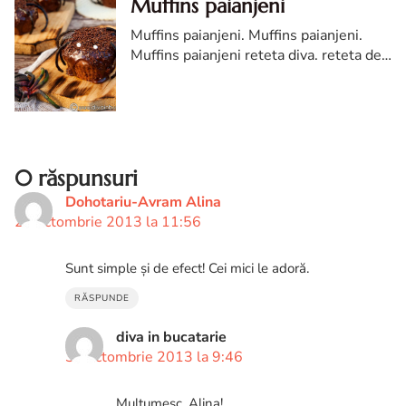
Muffins paianjeni
Muffins paianjeni. Muffins paianjeni.
Muffins paianjeni reteta diva. reteta de
muffins paianjeni. briose paianjeni.
Muffins paianjeni pentru Halloween
0 răspunsuri
Dohotariu-Avram Alina
27 octombrie 2013 la 11:56
Sunt simple și de efect! Cei mici le adoră.
RĂSPUNDE
diva in bucatarie
30 octombrie 2013 la 9:46
Multumesc, Alina!