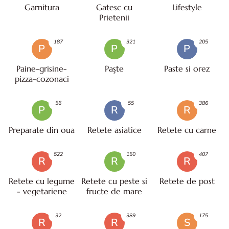
Garnitura
Gatesc cu
Lifestyle
Prietenii
187
321
205
P
P
P
Paine-grisine-
Paşte
Paste si orez
pizza-cozonaci
56
55
386
P
R
R
Preparate din oua
Retete asiatice
Retete cu carne
522
150
407
R
R
R
Retete cu legume
Retete cu peste si
Retete de post
- vegetariene
fructe de mare
32
389
175
R
R
S