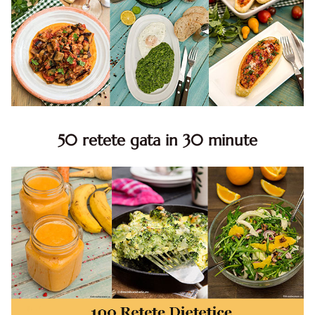
50 retete gata in 30 minute
50 retete gata in 30 minute. 50 idei retete gata in 30
minute. Retete rapide. Retete rapide de mancare. Idei
retete mancare rapid