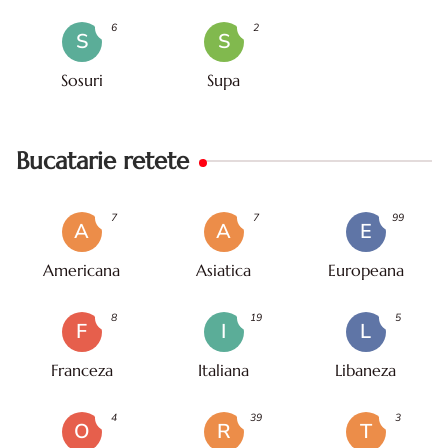
6
2
S
S
Sosuri
Supa
Bucatarie retete
7
7
99
A
A
E
Americana
Asiatica
Europeana
8
19
5
F
I
L
Franceza
Italiana
Libaneza
4
39
3
O
R
T