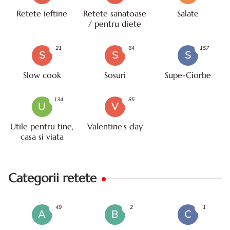
Retete ieftine
Retete sanatoase
Salate
/ pentru diete
21
64
157
S
S
S
Slow cook
Sosuri
Supe-Ciorbe
134
85
U
V
Utile pentru tine,
Valentine's day
casa si viata
Categorii retete
49
2
1
A
B
C