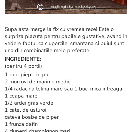
Supa asta merge la fix cu vremea rece! Este o
surpriza placuta pentru papilele gustative, avand in
vedere faptul ca ciupercile, smantana si puiul sunt
una din combinatiile mele preferate.
INGREDIENTE:
(pentru 4 portii)
1 buc. piept de pui
2 morcovi de marime medie
1/4 radacina telina mare sau 1 buc. mica intreaga
1 ceapa mare
1/2 ardei gras verde
1 catel de usturoi
cateva boabe de piper
1 frunza dafin
4 ciuperci champignon mari