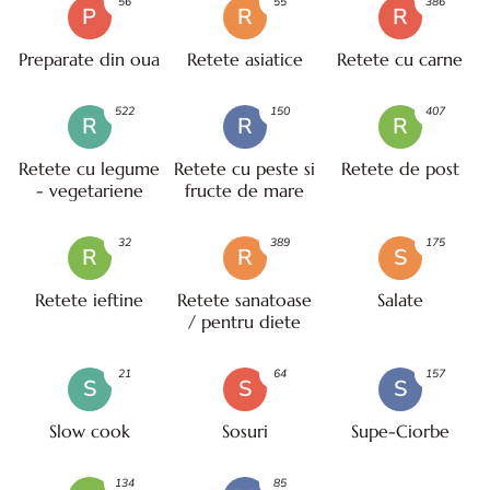
56
55
386
P
R
R
Preparate din oua
Retete asiatice
Retete cu carne
522
150
407
R
R
R
Retete cu legume
Retete cu peste si
Retete de post
- vegetariene
fructe de mare
32
389
175
R
R
S
Retete ieftine
Retete sanatoase
Salate
/ pentru diete
21
64
157
S
S
S
Slow cook
Sosuri
Supe-Ciorbe
134
85