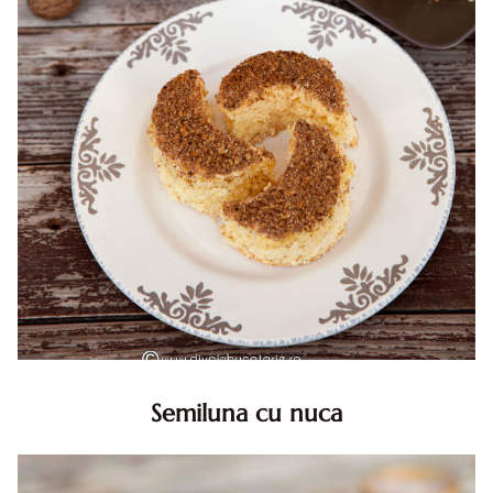
Semiluna cu nuca
Semiluna cu nuca. Prajitura semiluna cu nuca. Prajitura
Semiluna. Prajitura simpla semiluna cu nuci. Semiluna cu
nuca pufoasa