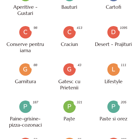
Aperitive -
Bauturi
Cartofi
Gustari
98
413
1095
C
C
D
Conserve pentru
Craciun
Desert - Prajituri
iarna
88
43
111
G
G
L
Garnitura
Gatesc cu
Lifestyle
Prietenii
187
321
205
P
P
P
Paine-grisine-
Paşte
Paste si orez
pizza-cozonaci