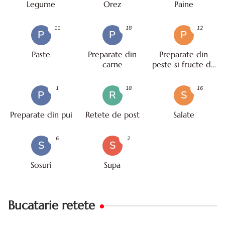
Legume
Orez
Paine
11
18
12
P
P
P
Paste
Preparate din
Preparate din
carne
peste si fructe de
mare
1
18
16
P
R
S
Preparate din pui
Retete de post
Salate
6
2
S
S
Sosuri
Supa
Bucatarie retete