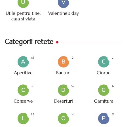
U
V
Utile pentru tine,
Valentine's day
casa si viata
Categorii retete
49
2
1
A
B
C
Aperitive
Bauturi
Ciorbe
9
52
6
C
D
G
Conserve
Deserturi
Garnitura
21
4
3
L
O
P