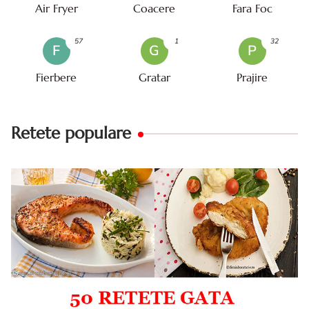
Air Fryer
Coacere
Fara Foc
57
1
32
F
G
P
Fierbere
Gratar
Prajire
Retete populare