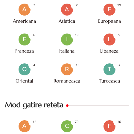
7
7
99
A
A
E
Americana
Asiatica
Europeana
8
19
5
F
I
L
Franceza
Italiana
Libaneza
4
39
3
O
R
T
Oriental
Romaneasca
Turceasca
Mod gatire reteta
11
79
16
A
C
F