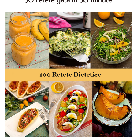
50 retete gata in 30 minute
50 retete gata in 30 minute. 50 idei retete gata in 30
minute. Retete rapide. Retete rapide de mancare. Idei
retete mancare rapid