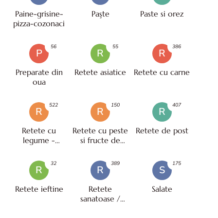
Paine-grisine-
Paşte
Paste si orez
pizza-cozonaci
56
55
386
P
R
R
Preparate din
Retete asiatice
Retete cu carne
oua
522
150
407
R
R
R
Retete cu
Retete cu peste
Retete de post
legume -
si fructe de
vegetariene
mare
32
389
175
R
R
S
Retete ieftine
Retete
Salate
sanatoase /
pentru diete