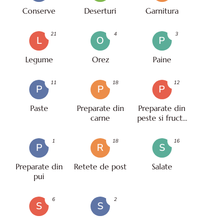
Conserve
Deserturi
Garnitura
21
4
3
L
O
P
Legume
Orez
Paine
11
18
12
P
P
P
Paste
Preparate din
Preparate din
carne
peste si fructe
de mare
1
18
16
P
R
S
Preparate din
Retete de post
Salate
pui
6
2
S
S