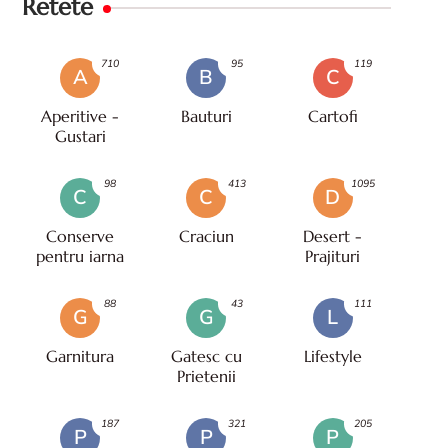
Retete
710
95
119
A
B
C
Aperitive -
Bauturi
Cartofi
Gustari
98
413
1095
C
C
D
Conserve
Craciun
Desert -
pentru iarna
Prajituri
88
43
111
G
G
L
Garnitura
Gatesc cu
Lifestyle
Prietenii
187
321
205
P
P
P