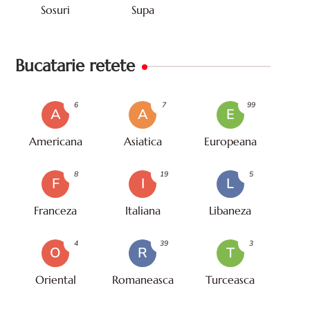
Sosuri
Supa
Bucatarie retete
6
7
99
A
A
E
Americana
Asiatica
Europeana
8
19
5
F
I
L
Franceza
Italiana
Libaneza
4
39
3
O
R
T
Oriental
Romaneasca
Turceasca