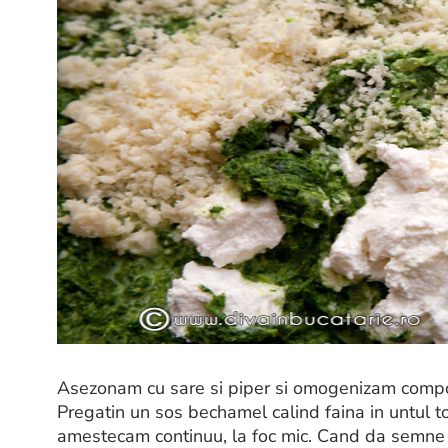
Asezonam cu sare si piper si omogenizam compoz
Pregatin un sos bechamel calind faina in untul 
amestecam continuu, la foc mic. Cand da semne c