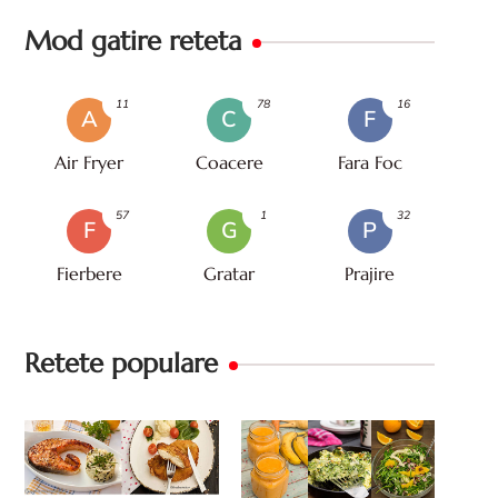
Mod gatire reteta
11
78
16
A
C
F
Air Fryer
Coacere
Fara Foc
57
1
32
F
G
P
Fierbere
Gratar
Prajire
Retete populare