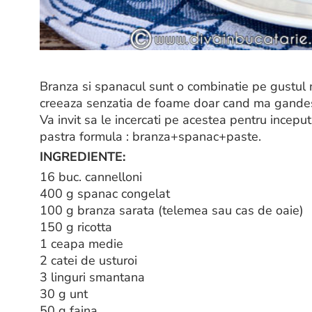
Branza si spanacul sunt o combinatie pe gustul 
creeaza senzatia de foame doar cand ma gandes
Va invit sa le incercati pe acestea pentru inceput
pastra formula : branza+spanac+paste.
INGREDIENTE:
16 buc. cannelloni
400 g spanac congelat
100 g branza sarata (telemea sau cas de oaie)
150 g ricotta
1 ceapa medie
2 catei de usturoi
3 linguri smantana
30 g unt
50 g faina