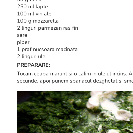
250 ml lapte
100 ml vin alb
100 g mozzarella
2 linguri parmezan ras fin
sare
piper
1 praf nucsoara macinata
2 linguri ulei
PREPARARE:
Tocam ceapa marunt si o calim in uleiul incins. 
secunde, apoi punem spanacul dezghetat si sm