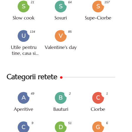
21
64
157
S
S
S
Slow cook
Sosuri
Supe-Ciorbe
134
85
U
V
Utile pentru
Valentine's day
tine, casa si
viata
Categorii retete
49
2
1
A
B
C
Aperitive
Bauturi
Ciorbe
9
51
6
C
D
G