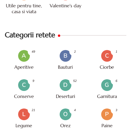
Utile pentru tine,
Valentine's day
casa si viata
Categorii retete
49
2
1
A
B
C
Aperitive
Bauturi
Ciorbe
9
52
6
C
D
G
Conserve
Deserturi
Garnitura
21
4
3
L
O
P
Legume
Orez
Paine