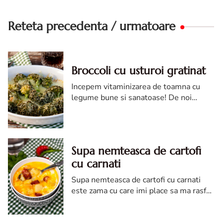
Reteta precedenta / urmatoare
Broccoli cu usturoi gratinat
Incepem vitaminizarea de toamna cu
legume bune si sanatoase! De noi
depinde cum ne imunizam organismul
fara sa recurgem la medicamente, asa
ca va recomand sa incercati cat mai m...
Supa nemteasca de cartofi
cu carnati
Supa nemteasca de cartofi cu carnati
este zama cu care imi place sa ma rasfat
la pranz. Se pregateste foarte usor,
este economica, delicioasa si satioasa.