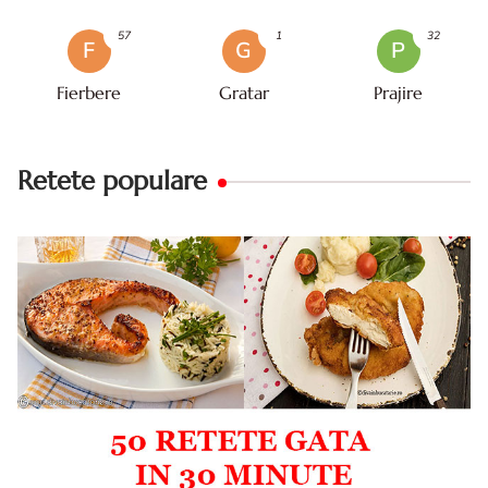
57
1
32
F
G
P
Fierbere
Gratar
Prajire
Retete populare