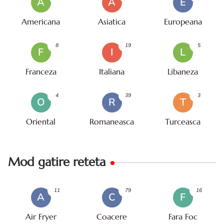
A
A
E
Americana
Asiatica
Europeana
8
19
5
F
I
L
Franceza
Italiana
Libaneza
4
39
3
O
R
T
Oriental
Romaneasca
Turceasca
Mod gatire reteta
11
79
16
A
C
F
Air Fryer
Coacere
Fara Foc