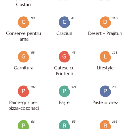
Gustari
98
413
1095
C
C
D
Conserve pentru
Craciun
Desert - Prajituri
iarna
88
43
111
G
G
L
Garnitura
Gatesc cu
Lifestyle
Prietenii
187
321
205
P
P
P
Paine-grisine-
Paşte
Paste si orez
pizza-cozonaci
56
55
386
P
R
R