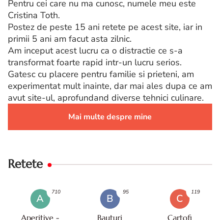
Pentru cei care nu ma cunosc, numele meu este
Cristina Toth.
Postez de peste 15 ani retete pe acest site, iar in
primii 5 ani am facut asta zilnic.
Am inceput acest lucru ca o distractie ce s-a
transformat foarte rapid intr-un lucru serios.
Gatesc cu placere pentru familie si prieteni, am
experimentat mult inainte, dar mai ales dupa ce am
avut site-ul, aprofundand diverse tehnici culinare.
Mai multe despre mine
Retete
710
95
119
A
B
C
Aperitive -
Bauturi
Cartofi