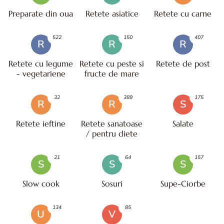
Preparate din oua
Retete asiatice
Retete cu carne
522
150
407
R
R
R
Retete cu legume
Retete cu peste si
Retete de post
- vegetariene
fructe de mare
32
389
175
R
R
S
Retete ieftine
Retete sanatoase
Salate
/ pentru diete
21
64
157
S
S
S
Slow cook
Sosuri
Supe-Ciorbe
134
85
U
V