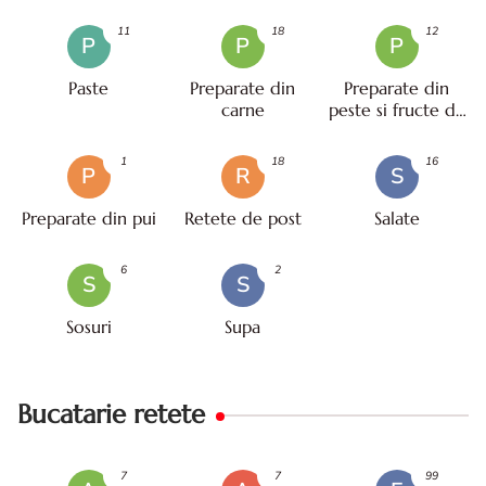
11
18
12
P
P
P
Paste
Preparate din
Preparate din
carne
peste si fructe de
mare
1
18
16
P
R
S
Preparate din pui
Retete de post
Salate
6
2
S
S
Sosuri
Supa
Bucatarie retete
7
7
99