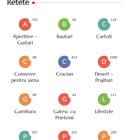
Retete
710
95
119
A
B
C
Aperitive -
Bauturi
Cartofi
Gustari
98
413
1095
C
C
D
Conserve
Craciun
Desert -
pentru iarna
Prajituri
88
43
111
G
G
L
Garnitura
Gatesc cu
Lifestyle
Prietenii
187
321
205
P
P
P