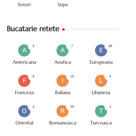
Sosuri
Supa
Bucatarie retete
6
7
99
A
A
E
Americana
Asiatica
Europeana
8
19
5
F
I
L
Franceza
Italiana
Libaneza
4
39
3
O
R
T
Oriental
Romaneasca
Turceasca