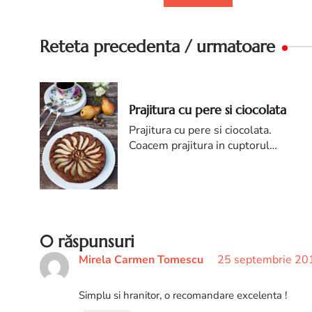
Reteta precedenta / urmatoare
Prajitura cu pere si ciocolata
Prajitura cu pere si ciocolata.
Coacem prajitura in cuptorul
preincalzit la 180°C timp de 45
minute sau pana trece testul cu
scobitoarea.
0 răspunsuri
Mirela Carmen Tomescu
25 septembrie 201
Simplu si hranitor, o recomandare excelenta !