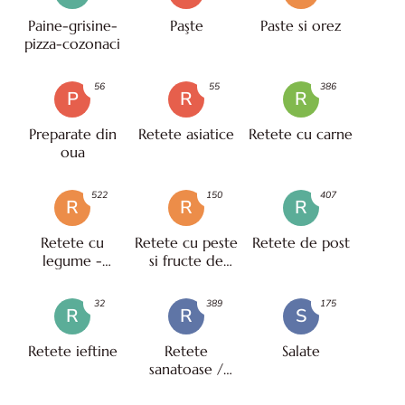
Paine-grisine-
Paşte
Paste si orez
pizza-cozonaci
56
55
386
P
R
R
Preparate din
Retete asiatice
Retete cu carne
oua
522
150
407
R
R
R
Retete cu
Retete cu peste
Retete de post
legume -
si fructe de
vegetariene
mare
32
389
175
R
R
S
Retete ieftine
Retete
Salate
sanatoase /
pentru diete