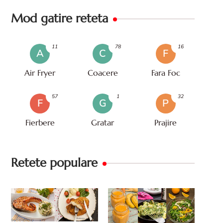
Mod gatire reteta
11
78
16
A
C
F
Air Fryer
Coacere
Fara Foc
57
1
32
F
G
P
Fierbere
Gratar
Prajire
Retete populare