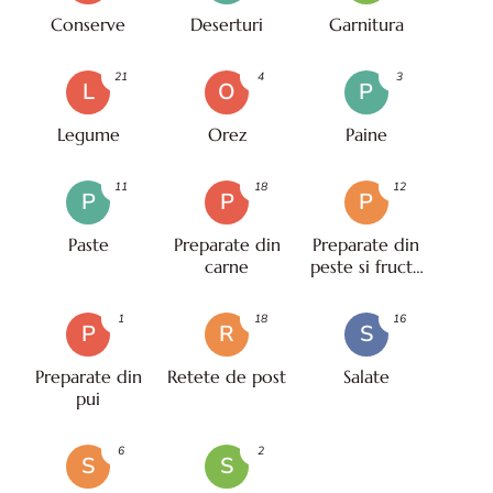
Conserve
Deserturi
Garnitura
21
4
3
L
O
P
Legume
Orez
Paine
11
18
12
P
P
P
Paste
Preparate din
Preparate din
carne
peste si fructe
de mare
1
18
16
P
R
S
Preparate din
Retete de post
Salate
pui
6
2
S
S