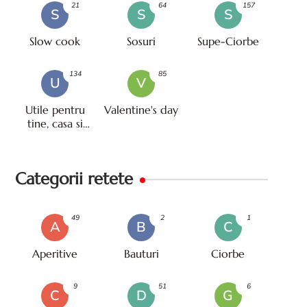
21
64
157
S
S
S
Slow cook
Sosuri
Supe-Ciorbe
134
85
U
V
Utile pentru
Valentine's day
tine, casa si
viata
Categorii retete
49
2
1
A
B
C
Aperitive
Bauturi
Ciorbe
9
51
6
C
D
G