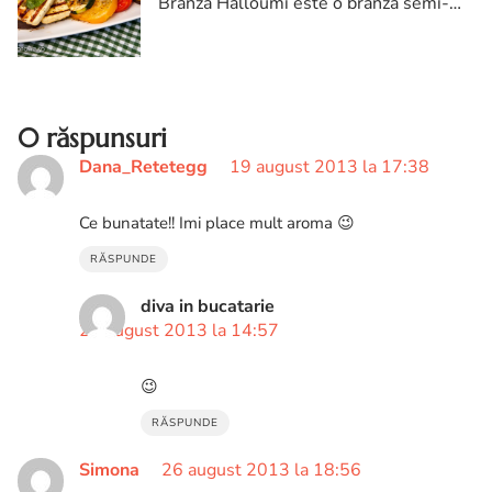
Branza Halloumi este o branza semi-
dura, nematurata consumata cel mai
mult in tarile din jurul Marii Meditarane
(Grecia, Cipru, Turcia, Liban, Siria,
Israel).
0 răspunsuri
Dana_Retetegg
19 august 2013 la 17:38
Ce bunatate!! Imi place mult aroma 😉
RĂSPUNDE
diva in bucatarie
20 august 2013 la 14:57
😉
RĂSPUNDE
Simona
26 august 2013 la 18:56