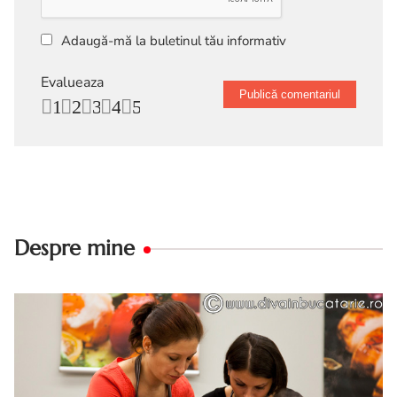
Adaugă-mă la buletinul tău informativ
Evalueaza
1
2
3
4
5
Despre mine