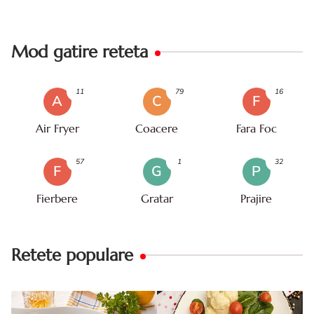
Mod gatire reteta
11
79
16
A
C
F
Air Fryer
Coacere
Fara Foc
57
1
32
F
G
P
Fierbere
Gratar
Prajire
Retete populare