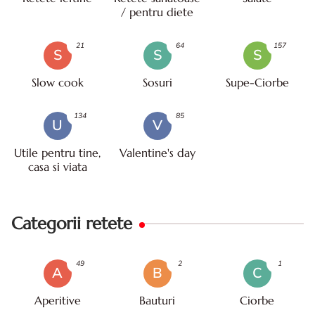
/ pentru diete
21
64
157
S
S
S
Slow cook
Sosuri
Supe-Ciorbe
134
85
U
V
Utile pentru tine,
Valentine's day
casa si viata
Categorii retete
49
2
1
A
B
C
Aperitive
Bauturi
Ciorbe