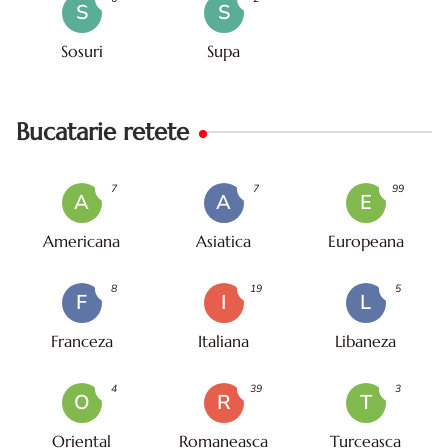
S
S
Sosuri
Supa
Bucatarie retete
7
7
99
A
A
E
Americana
Asiatica
Europeana
8
19
5
F
I
L
Franceza
Italiana
Libaneza
4
39
3
O
R
T
Oriental
Romaneasca
Turceasca