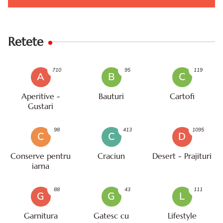
Retete
710
95
119
A
B
C
Aperitive -
Bauturi
Cartofi
Gustari
98
413
1095
C
C
D
Conserve pentru
Craciun
Desert - Prajituri
iarna
88
43
111
G
G
L
Garnitura
Gatesc cu
Lifestyle