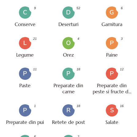
9
52
6
C
D
G
Conserve
Deserturi
Garnitura
21
4
3
L
O
P
Legume
Orez
Paine
11
18
12
P
P
P
Paste
Preparate din
Preparate din
carne
peste si fructe de
mare
1
18
16
P
R
S
Preparate din pui
Retete de post
Salate
6
2