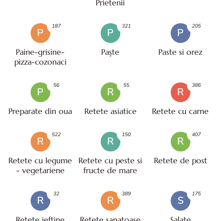
Prietenii
187
321
205
P
P
P
Paine-grisine-
Paşte
Paste si orez
pizza-cozonaci
56
55
386
P
R
R
Preparate din oua
Retete asiatice
Retete cu carne
522
150
407
R
R
R
Retete cu legume
Retete cu peste si
Retete de post
- vegetariene
fructe de mare
32
389
175
R
R
S
Retete ieftine
Retete sanatoase
Salate