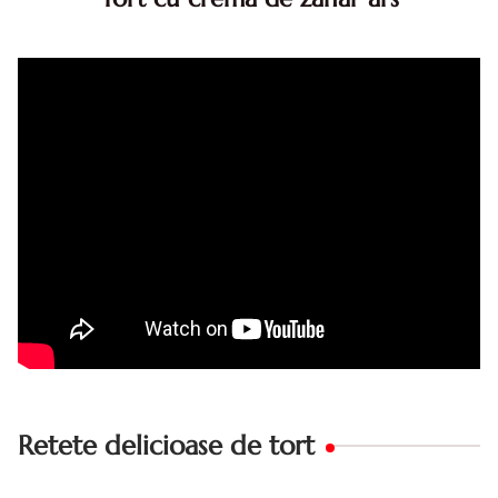
Tort cu crema de zahar ars, reteta veche, din caietul
bunicii. Desi este o reteta veche ramane are inca mare
succes. Acest tort cu crema de zahar ars este unul
din acele torturi...
Retete delicioase de tort