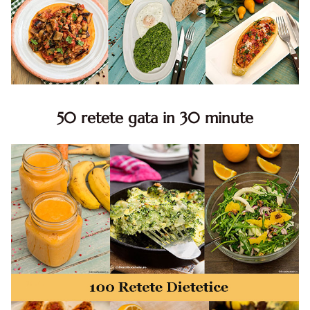
50 retete gata in 30 minute
50 retete gata in 30 minute. 50 idei retete gata in 30
minute. Retete rapide. Retete rapide de mancare. Idei
retete mancare rapid