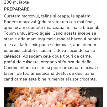
200 ml lapte
PREPARARE:
Curatam morcovul, telina si ceapa, le spalam.
Radem morcovul (prin razatoarea cea mai fina),
apoi tocam cubulete mici ceapa, telina si baconul.
Topim untul intr-o tigaie. Cand acesta incepe sa
sfaraie adaugam legumele rase si baconul pentru
a le cali la foc mic pana se inmoaie, apoi punem
usturoiul zdrobit si lasam cateva secunde sa se
caleasca. Adaugam cele doua tipuri de carne,
praful de cuisoare, oregano si frunza de dafin.
Condimentam cu sare si piper proaspat macinat si
lasam pe foc, amestecand destul de des, pana
cand carnea este bine rumenita si usor crocanta.