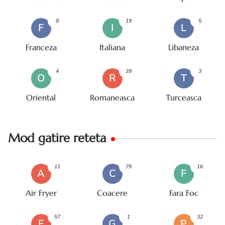
8
19
5
F
I
L
Franceza
Italiana
Libaneza
4
39
3
O
R
T
Oriental
Romaneasca
Turceasca
Mod gatire reteta
11
79
16
A
C
F
Air Fryer
Coacere
Fara Foc
57
1
32
F
G
P