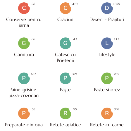
98
413
1095
C
C
D
Conserve pentru
Craciun
Desert - Prajituri
iarna
88
43
111
G
G
L
Garnitura
Gatesc cu
Lifestyle
Prietenii
187
321
205
P
P
P
Paine-grisine-
Paşte
Paste si orez
pizza-cozonaci
56
55
386
P
R
R
Preparate din oua
Retete asiatice
Retete cu carne