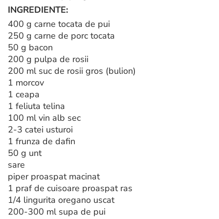
INGREDIENTE:
400 g carne tocata de pui
250 g carne de porc tocata
50 g bacon
200 g pulpa de rosii
200 ml suc de rosii gros (bulion)
1 morcov
1 ceapa
1 feliuta telina
100 ml vin alb sec
2-3 catei usturoi
1 frunza de dafin
50 g unt
sare
piper proaspat macinat
1 praf de cuisoare proaspat ras
1/4 lingurita oregano uscat
200-300 ml supa de pui