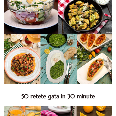
50 retete gata in 30 minute
50 retete gata in 30 minute. 50 idei retete gata in 30
minute. Retete rapide. Retete rapide de mancare. Idei
retete mancare rapid