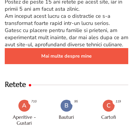
Postez de peste 15 ani retete pe acest site, iar in
primii 5 ani am facut asta zilnic.
Am inceput acest lucru ca o distractie ce s-a
transformat foarte rapid intr-un lucru serios.
Gatesc cu placere pentru familie si prieteni, am
experimentat mult inainte, dar mai ales dupa ce am
avut site-ul, aprofundand diverse tehnici culinare.
Mai multe despre mine
Retete
710
95
119
A
B
C
Aperitive -
Bauturi
Cartofi
Gustari