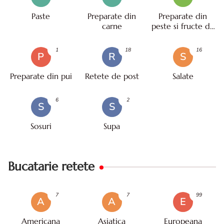
Paste
Preparate din
Preparate din
carne
peste si fructe de
mare
1
18
16
P
R
S
Preparate din pui
Retete de post
Salate
6
2
S
S
Sosuri
Supa
Bucatarie retete
7
7
99
A
A
E
Americana
Asiatica
Europeana