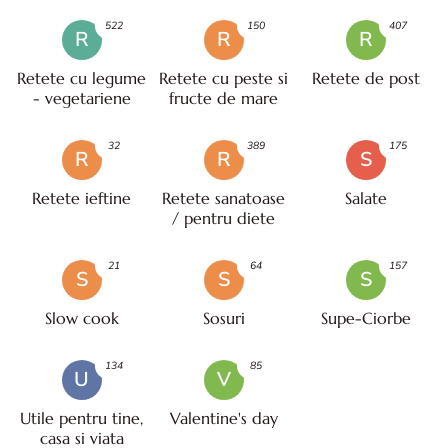
522
150
407
R
R
R
Retete cu legume
Retete cu peste si
Retete de post
- vegetariene
fructe de mare
32
389
175
R
R
S
Retete ieftine
Retete sanatoase
Salate
/ pentru diete
21
64
157
S
S
S
Slow cook
Sosuri
Supe-Ciorbe
134
85
U
V
Utile pentru tine,
Valentine's day
casa si viata