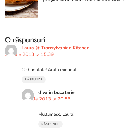
Cred ca toata lumea stie sa pregateasca
peste pane. Insa cateva ingrediente fac
diferenta... ING...
0 răspunsuri
Laura @ Transylvanian Kitchen
30 iulie 2013 la 15:39
Ce bunatate! Arata minunat!
RĂSPUNDE
diva in bucatarie
30 iulie 2013 la 20:55
Multumesc, Laura!
RĂSPUNDE