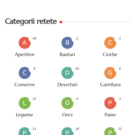
Categorii retete
49
2
1
A
B
C
Aperitive
Bauturi
Ciorbe
9
52
6
C
D
G
Conserve
Deserturi
Garnitura
21
4
3
L
O
P
Legume
Orez
Paine
11
18
12
P
P
P